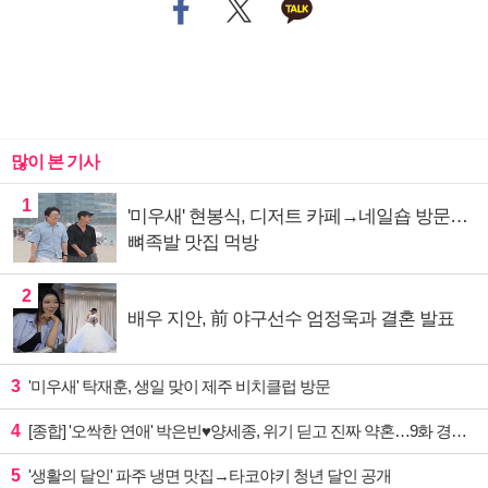
많이 본 기사
1
'미우새' 현봉식, 디저트 카페→네일숍 방문…
뼈족발 맛집 먹방
2
배우 지안, 前 야구선수 엄정욱과 결혼 발표
3
'미우새' 탁재훈, 생일 맞이 제주 비치클럽 방문
4
[종합] '오싹한 연애' 박은빈♥양세종, 위기 딛고 진짜 약혼…9화 경영권 사수 작전 예고
5
'생활의 달인' 파주 냉면 맛집→타코야키 청년 달인 공개