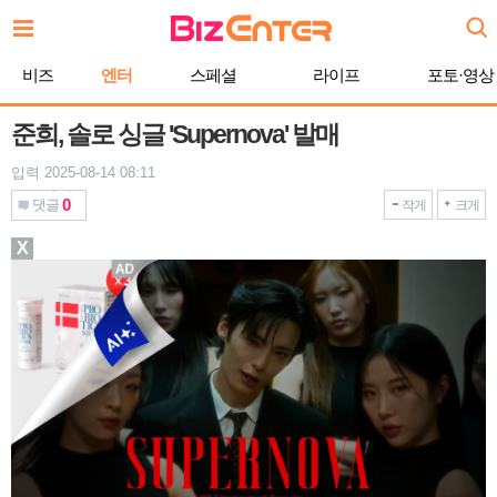
본
문
바
비즈
엔터
스페셜
라이프
포토·영상
로
가
기
준희, 솔로 싱글 'Supernova' 발매
입력 2025-08-14 08:11
0
댓글
작게
크게
X