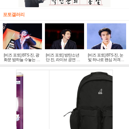
포토갤러리
[비즈 포토] BTS 진, 광
[비즈 포토] 방탄소년
[비즈 포토] BTS 진, 눈
화문 밤하늘 수놓는 '비
단 진, 라이브 공연 중
빛 하나로 팬심 저격…
주얼 킹'의 열창
빛나는 독보적 아우라
독보적 카리스마