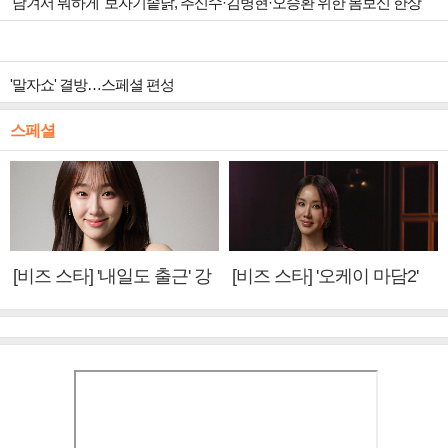
'남겨서 뭐하게' 보자기솥닭, 추신수·김병현·오승환 위한 몸보신 한상
'말자쇼' 결방…스페셜 편성
스페셜
[비즈 스타] '내일도 출근' 강
[비즈 스타] '오케이 마담2'
미나 "아이오아이 불화설?
엄정화 "6년 만의 속편 제
사실 아냐"(인터뷰)
작, 하늘의 뜻"(인터뷰)