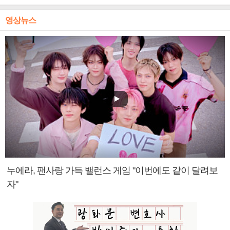
영상뉴스
누에라, 팬사랑 가득 밸런스 게임 "이번에도 같이 달려보
자"