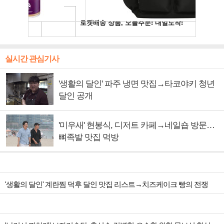
실시간 관심기사
'생활의 달인' 파주 냉면 맛집→타코야키 청년
달인 공개
'미우새' 현봉식, 디저트 카페→네일숍 방문…
뼈족발 맛집 먹방
'생활의 달인' 계란찜 덕후 달인 맛집 리스트→치즈케이크 빵의 전쟁