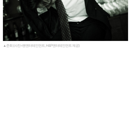
▲준희 (사진=팬엔터테인먼트, H&P엔터테인먼트 제공)