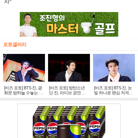
자"
포토갤러리
[비즈 포토] BTS 진, 광
[비즈 포토] 방탄소년
[비즈 포토] BTS 진, 눈
화문 밤하늘 수놓는 '비
단 진, 라이브 공연 중
빛 하나로 팬심 저격…
주얼 킹'의 열창
빛나는 독보적 아우라
독보적 카리스마