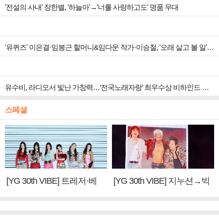
'전설의 사내' 장한별, '하늘아'→'너를 사랑하고도' 명품 무대
'유퀴즈' 이은결·임봉근 할머니&임다운 작가·이승철, '오래 살고 볼 일' 특집 출격
유수비, 라디오서 빛난 가창력…‘전국노래자랑’ 최우수상 비하인드 공개
스페셜
[YG 30th VIBE] 트레저·베
[YG 30th VIBE] 지누션→빅
이비몬스터, YG DNA 계승
뱅·투애니원·블랙핑크, YG
③
만의 문법②