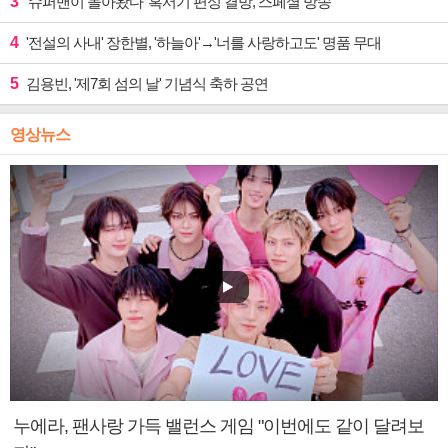
3
'슈퍼맨이 돌아왔다' 혹서기 편성 결방, 스페셜 방송
4
'전설의 사내' 장한별, '하늘아'→'너를 사랑하고도' 명품 무대
5
김용빈, '제7회 섬의 날' 기념식 축하 공연
영상뉴스
누에라, 팬사랑 가득 밸런스 게임 "이번에도 같이 달려보