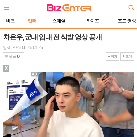
본
문
바
비즈
엔터
스페셜
라이프
포토·영상
로
가
기
차은우, 군대 입대 전 삭발 영상 공개
입력 2025-08-26 01:25
0
댓글
작게
크게
X