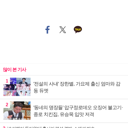
많이 본 기사
1
'전설의 사내' 장한별, 가요제 출신 엄마와 감
동 듀엣
2
'동네의 명장들' 압구정로데오 오징어 불고기·
종로 치킨집, 유승목 입맛 저격