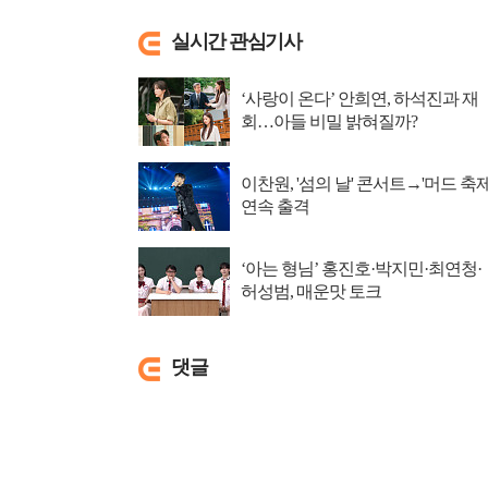
실시간 관심기사
‘사랑이 온다’ 안희연, 하석진과 재
회…아들 비밀 밝혀질까?
이찬원, '섬의 날' 콘서트→'머드 축제
연속 출격
‘아는 형님’ 홍진호·박지민·최연청·
허성범, 매운맛 토크
댓글