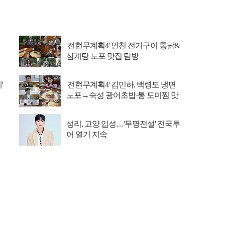
'전현무계획4' 인천 전기구이 통닭&
삼계탕 노포 맛집 탐방
'
'전현무계획4' 김민하, 백령도 냉면
노포→숙성 광어초밥·통 도미찜 맛
집 탐방
성리, 고양 입성…'무명전설' 전국투
어 열기 지속