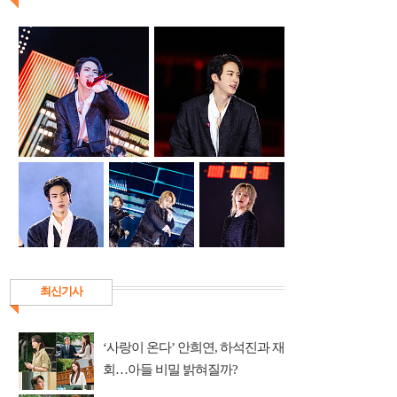
최신기사
‘사랑이 온다’ 안희연, 하석진과 재
회…아들 비밀 밝혀질까?