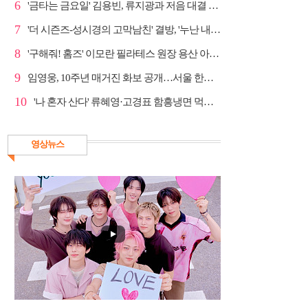
6
'금타는 금요일' 김용빈, 류지광과 저음 대결 승리
7
'더 시즌즈-성시경의 고막남친' 결방, '누난 내게 여자...
8
'구해줘! 홈즈' 이모란 필라테스 원장 용산 아파트 방...
9
임영웅, 10주년 매거진 화보 공개…서울 한복판 대형 현...
10
'나 혼자 산다' 류혜영·고경표 함흥냉면 먹방→남산 산책
영상뉴스