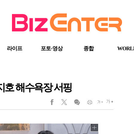
라이프
포토·영상
종합
WORL
송지호 해수욕장 서핑