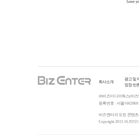
광고 및 
회사소개
정정·반
㈜비즈미디어웍스(비즈엔터) ㅣ
등록번호 : 서울아02868 
비즈엔터의 모든 콘텐츠(기
Copyright 2013. 비즈미