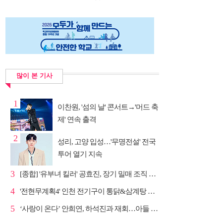
많이 본 기사
1
이찬원, '섬의 날' 콘서트→'머드 축
제' 연속 출격
2
성리, 고양 입성…'무명전설' 전국
투어 열기 지속
3
[종합] '유부녀 킬러' 공효진, 장기 밀매 조직 소탕…4...
4
'전현무계획4' 인천 전기구이 통닭&삼계탕 노포 맛집 탐방
5
‘사랑이 온다’ 안희연, 하석진과 재회…아들 비밀 밝혀...