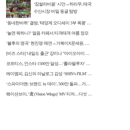
‘짐쌀라비움’ 시안→하리무, 태국
수산시장·비밀 동굴 탐방
‘동네한바퀴’ 결방, '태양계 오디세이 3부 폭풍' 편성
‘놀면 뭐하니?’ 얼음 카페서 티격태격 여름 정모
‘불후의 명곡’ 현진영·채연→거북이X문세윤, 레전드 배틀
[비즈 스타] '내일도 출근' 강미나 "아이오아이 불화설? 사실 아냐"(인터뷰)
코르티스, 인스타 1500만 달성…‘롤라팔루자’ 무대 열기 이어간다
에이엠피, 김신의 아날로그 감성 ‘SHIN’s FILM’ 공개
‘스파이더맨: 브랜드 뉴 데이’, 500만 돌파…거침없는 흥행 질주
웨이션브이, ‘鸢 (Vision Wings)’ MV 티저…다섯 전사들의 강렬한 비상