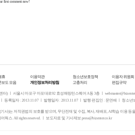
제휴
이용약관
청소년보호정책
이용자 위원회
론보도 모음
개인정보처리방침
고충처리
편집규약
 서울시 마포구 마포대로92 효성해링턴스퀘어 A동 3층 ㅣ webmaster@bizenter.co.kr
ㅣ 등록일자 : 2013.11.07 ㅣ 발행일자 : 2013.11.07 ㅣ 발행·편집인 : 문연배 ㅣ 청
사)는 저작권법의 보호를 받으며, 무단전재 및 수집, 복사, 재배포, AI학습 이용 등
디어웍스. All rights reserved. ㅣ 보도자료 및 기사제보
press@bizenter.co.kr