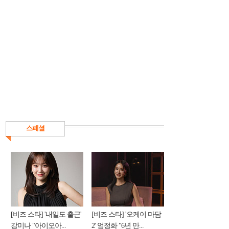
스페셜
[비즈 스타] '내일도 출근'
[비즈 스타] '오케이 마담
강미나 "아이오아...
2' 엄정화 "6년 만...