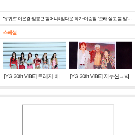
'유퀴즈' 이은결·임봉근 할머니&임다운 작가·이승철, '오래 살고 볼 일' 특집 출격
스페셜
[YG 30th VIBE] 트레저·베
[YG 30th VIBE] 지누션→빅
이비몬스터, YG DNA 계승
뱅·투애니원·블랙핑크, YG
③
만의 문법②