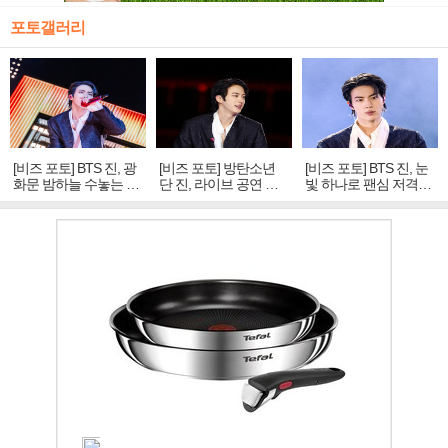
포토갤러리
[비즈 포토] BTS 진, 광
[비즈 포토] 방탄소년
[비즈 포토] BTS 진, 눈
화문 밤하늘 수놓는 '비
단 진, 라이브 공연 중
빛 하나로 팬심 저격…
주얼 킹'의 열창
빛나는 독보적 아우라
독보적 카리스마