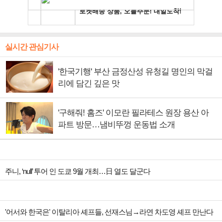
실시간 관심기사
'한국기행' 부산 금정산성 유청길 명인의 막걸
리에 담긴 깊은 맛
'구해줘! 홈즈' 이모란 필라테스 원장 용산 아
파트 방문…냄비뚜껑 운동법 소개
주니, ‘null’ 투어 인 도쿄 9월 개최…日 열도 달군다
'어서와 한국은' 이탈리아 셰프들, 선재스님→라연 차도영 셰프 만난다