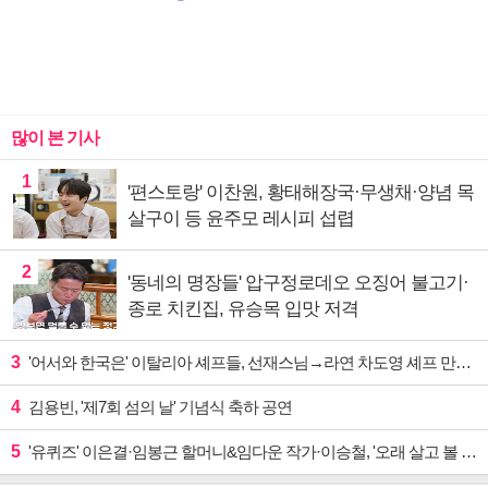
많이 본 기사
1
'편스토랑' 이찬원, 황태해장국·무생채·양념 목
살구이 등 윤주모 레시피 섭렵
2
'동네의 명장들' 압구정로데오 오징어 불고기·
종로 치킨집, 유승목 입맛 저격
3
'어서와 한국은' 이탈리아 셰프들, 선재스님→라연 차도영 셰프 만난다
4
김용빈, '제7회 섬의 날' 기념식 축하 공연
5
'유퀴즈' 이은결·임봉근 할머니&임다운 작가·이승철, '오래 살고 볼 일' 특집 출격