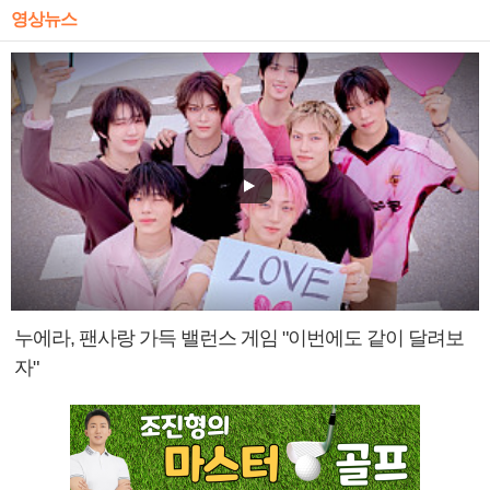
영상뉴스
누에라, 팬사랑 가득 밸런스 게임 "이번에도 같이 달려보
자"