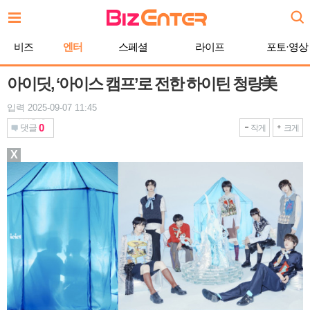
본
문
바
비즈
엔터
스페셜
라이프
포토·영상
로
가
기
아이딧, ‘아이스 캠프’로 전한 하이틴 청량美
입력 2025-09-07 11:45
0
댓글
작게
크게
X