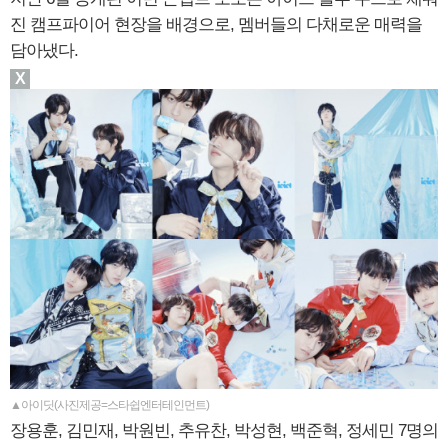
진 캠프파이어 현장을 배경으로, 멤버들의 다채로운 매력을
담아냈다.
X
▲아이딧(사진제공=스타쉽엔터테인먼트)
장용훈, 김민재, 박원빈, 추유찬, 박성현, 백준혁, 정세민 7명의