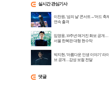
실시간 관심기사
이찬원, '섬의 날' 콘서트→'머드 축제
연속 출격
임영웅, 10주년 매거진 화보 공개…
서울 한복판 대형 현수막
박지현, '아름다운 인생 이야기' 라
브 공개…감성 보컬 전달
댓글