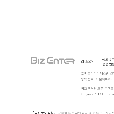
광고 및 
회사소개
정정·반
㈜비즈미디어웍스(비즈엔터) ㅣ
등록번호 : 서울아02868 
비즈엔터의 모든 콘텐츠(기
Copyright 2013. 비즈미
「열린보도원칙」
당 매체는 독자와 취재원 등 뉴스이용자의