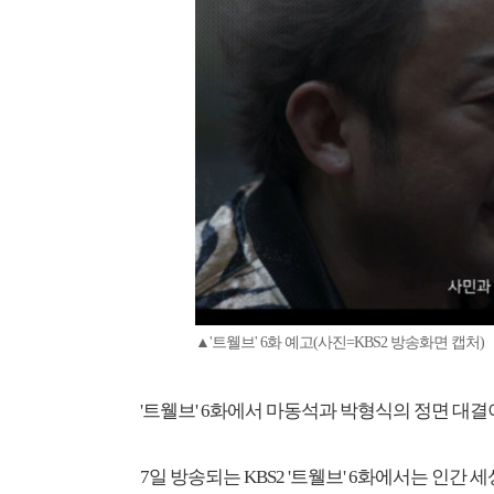
▲'트웰브' 6화 예고(사진=KBS2 방송화면 캡처)
'트웰브' 6화에서 마동석과 박형식의 정면 대결
7일 방송되는 KBS2 '트웰브' 6화에서는 인간