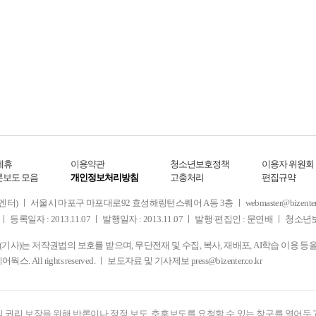
제휴
이용약관
청소년보호정책
이용자 위원회
론보도 모음
개인정보처리방침
고충처리
편집규약
 서울시 마포구 마포대로92 효성해링턴스퀘어 A동 3층 ㅣ webmaster@bizenter.co.kr
ㅣ 등록일자 : 2013.11.07 ㅣ 발행일자 : 2013.11.07 ㅣ 발행·편집인 : 문연배 ㅣ 청
사)는 저작권법의 보호를 받으며, 무단전재 및 수집, 복사, 재배포, AI학습 이용 등
디어웍스. All rights reserved. ㅣ 보도자료 및 기사제보
press@bizenter.co.kr
 권리 보장을 위해 반론이나 정정 보도, 추후보도를 요청할 수 있는 창구를 열어두