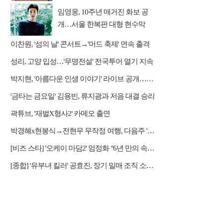
임영웅, 10주년 매거진 화보 공
개…서울 한복판 대형 현수막
이찬원, '섬의 날' 콘서트→'머드 축제' 연속 출격
성리, 고양 입성…'무명전설' 전국투어 열기 지속
박지현, '아름다운 인생 이야기' 라이브 공개…감성 보컬 전달
'금타는 금요일' 김용빈, 류지광과 저음 대결 승리
곽튜브, '재벌X형사2' 카메오 출연
박경혜x현봉식→전현무 무작정 여행, 다음주 '나 혼자 산다' 예고
[비즈 스타] '오케이 마담2' 엄정화 "6년 만의 속편 제작, 하늘의 뜻"(인터뷰)
[종합] '유부녀 킬러' 공효진, 장기 밀매 조직 소탕…4화 정체 발각 위기 예고