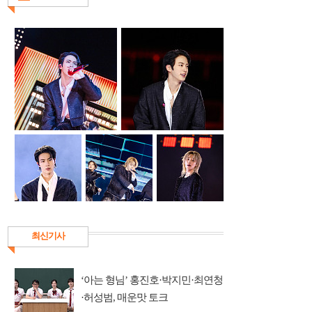
최신기사
‘아는 형님’ 홍진호·박지민·최연청
·허성범, 매운맛 토크