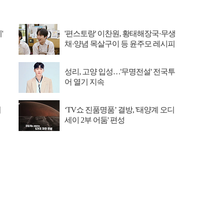
'
'편스토랑' 이찬원, 황태해장국·무생
채·양념 목살구이 등 윤주모 레시피
섭렵
성리, 고양 입성…'무명전설' 전국투
어 열기 지속
이
‘TV쇼 진품명품’ 결방, '태양계 오디
세이 2부 어둠' 편성