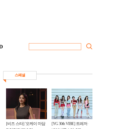
D
스페셜
[비즈 스타] '오케이 마담
[YG 30th VIBE] 트레저·