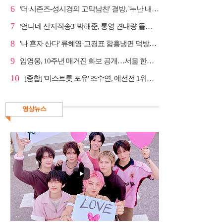
6
'더 시즌즈-성시경의 고막남친' 결방, '누난 내게 여자...
7
'언니네 산지직송3' 박해준, 통영 견내량 돌미역 조업 ...
8
'나 혼자 산다' 류혜영·고경표 함흥냉면 먹방→남산 산책
9
임영웅, 10주년 매거진 화보 공개…서울 한복판 대형 현...
10
[종합] '미스트롯 포유' 조수연, 예선전 1위…신윤승 지...
영상뉴스