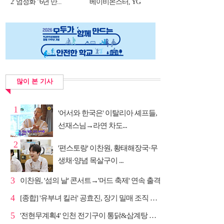
2' 엄정화 "6년 만...
베이비몬스터, YG
DNA...
많이 본 기사
1
'어서와 한국은' 이탈리아 셰프들,
선재스님→라연 차도...
2
'편스토랑' 이찬원, 황태해장국·무
생채·양념 목살구이 ...
3
이찬원, '섬의 날' 콘서트→'머드 축제' 연속 출격
4
[종합] '유부녀 킬러' 공효진, 장기 밀매 조직 소탕…4...
5
'전현무계획4' 인천 전기구이 통닭&삼계탕 노포 맛집 탐방