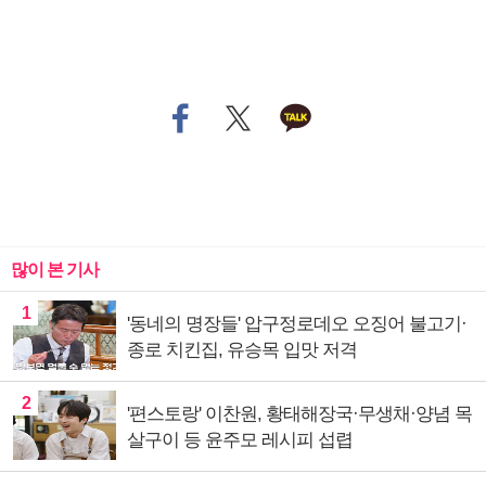
많이 본 기사
1
'동네의 명장들' 압구정로데오 오징어 불고기·
종로 치킨집, 유승목 입맛 저격
2
'편스토랑' 이찬원, 황태해장국·무생채·양념 목
살구이 등 윤주모 레시피 섭렵