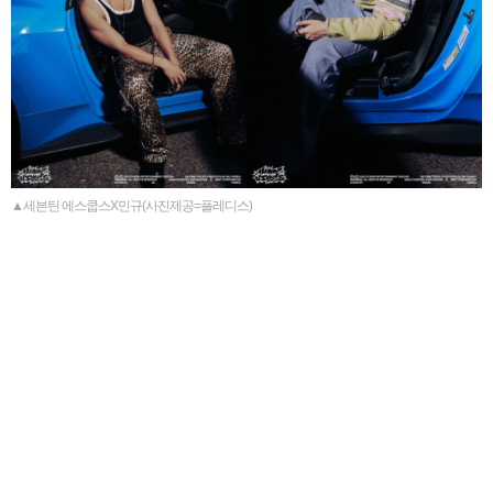
▲세븐틴 에스쿱스X민규(사진제공=플레디스)