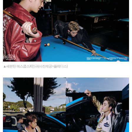
▲세븐틴 에스쿱스X민규(사진제공=플레디스)