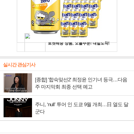
실시간 관심기사
[종합] '합숙맞선2' 최정윤 인기녀 등극…다음
주 마지막회 최종 선택 예고
주니, ‘null’ 투어 인 도쿄 9월 개최…日 열도 달
군다