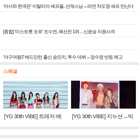
'어서와 한국은' 이탈리아 셰프들, 선재스님→라연 차도영 셰프 만난다
[종합] '미스트롯 포유' 조수연, 예선전 1위…신윤승 지원사격
'야구여왕2' 배드민턴 출신 송민지, 투수 데뷔→장수영 반등 예고
스페셜
[YG 30th VIBE] 트레저·베
[YG 30th VIBE] 지누션→빅
이비몬스터, YG DNA 계승
뱅·투애니원·블랙핑크, YG
③
만의 문법②