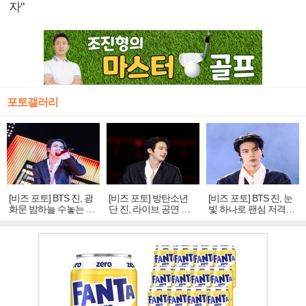
자"
포토갤러리
[비즈 포토] BTS 진, 광
[비즈 포토] 방탄소년
[비즈 포토] BTS 진, 눈
화문 밤하늘 수놓는 '비
단 진, 라이브 공연 중
빛 하나로 팬심 저격…
주얼 킹'의 열창
빛나는 독보적 아우라
독보적 카리스마