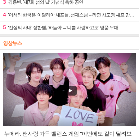
3
김용빈, '제7회 섬의 날' 기념식 축하 공연
4
'어서와 한국은' 이탈리아 셰프들, 선재스님→라연 차도영 셰프 만난다
5
'전설의 사내' 장한별, '하늘아'→'너를 사랑하고도' 명품 무대
영상뉴스
누에라, 팬사랑 가득 밸런스 게임 "이번에도 같이 달려보