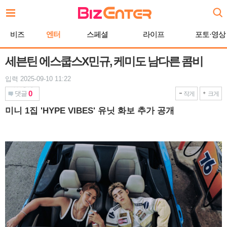
본
문
바
비즈
엔터
스페셜
라이프
포토·영상
로
가
기
세븐틴 에스쿱스X민규, 케미도 남다른 콤비
입력 2025-09-10 11:22
0
댓글
작게
크게
미니 1집 'HYPE VIBES' 유닛 화보 추가 공개