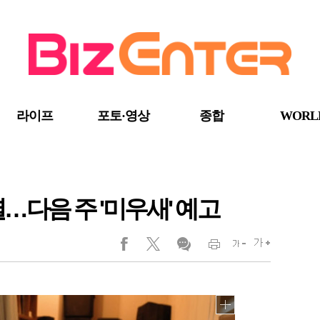
라이프
포토·영상
종합
WORL
…다음 주 '미우새' 예고