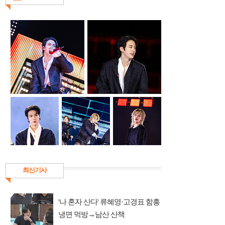
최신기사
'나 혼자 산다' 류혜영·고경표 함흥
냉면 먹방→남산 산책