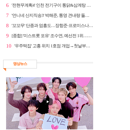
6
'전현무계획4' 인천 전기구이 통닭&삼계탕 노포 맛집 탐방
7
'언니네 산지직송3' 박해준, 통영 견내량 돌미역 조업 ...
8
'꼬꼬무' 단종과 엄흥도…장항준·프로미스나인 이채영·...
9
[종합] '미스트롯 포유' 조수연, 예선전 1위…신윤승 지...
10
'우주떡집' 고흥 위치 1호점 개업→첫날부터 大위기
영상뉴스