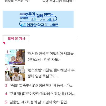
베이비몬스터, YG
빅뱅·투애니원·블랙핑...
DNA...
많이 본 기사
1
'어서와 한국은' 이탈리아 셰프들,
선재스님→라연 차도...
2
'편스토랑' 이찬원, 황태해장국·무
생채·양념 목살구이 ...
3
[종합] '합숙맞선2' 최정윤 인기녀 등극…다음주 마지막...
4
'구해줘! 홈즈' 이모란 필라테스 원장 용산 아파트 방...
5
김용빈, '제7회 섬의 날' 기념식 축하 공연