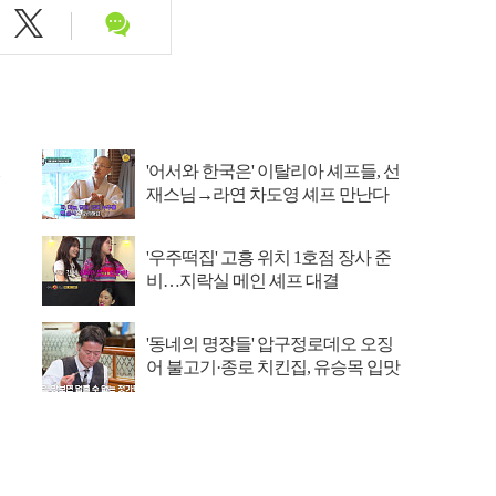
'어서와 한국은' 이탈리아 셰프들, 선
재스님→라연 차도영 셰프 만난다
'우주떡집' 고흥 위치 1호점 장사 준
비…지락실 메인 셰프 대결
'동네의 명장들' 압구정로데오 오징
어 불고기·종로 치킨집, 유승목 입맛
저격