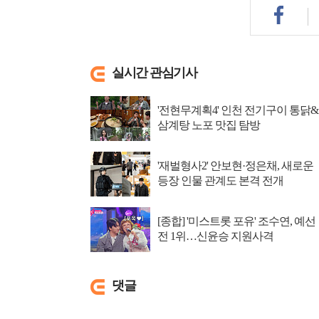
실시간 관심기사
'전현무계획4' 인천 전기구이 통닭&
삼계탕 노포 맛집 탐방
'재벌형사2' 안보현·정은채, 새로운
등장 인물 관계도 본격 전개
[종합] '미스트롯 포유' 조수연, 예선
전 1위…신윤승 지원사격
댓글