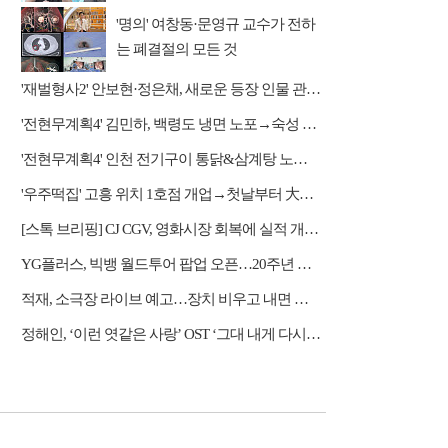
'명의' 여창동·문영규 교수가 전하
는 폐결절의 모든 것
'재벌형사2' 안보현·정은채, 새로운 등장 인물 관계도 본격 전개
'전현무계획4' 김민하, 백령도 냉면 노포→숙성 광어초밥·통 도미찜 맛집 탐방
'전현무계획4' 인천 전기구이 통닭&삼계탕 노포 맛집 탐방
'우주떡집' 고흥 위치 1호점 개업→첫날부터 大위기
[스톡 브리핑] CJ CGV, 영화시장 회복에 실적 개선…2Q 매출 5939억
YG플러스, 빅뱅 월드투어 팝업 오픈…20주년 응원봉 공개
적재, 소극장 라이브 예고…장치 비우고 내면 채운다
정해인, ‘이런 엿같은 사랑’ OST ‘그대 내게 다시’ 리메이크 가창