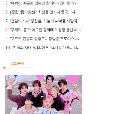
5
'유퀴즈' 이은결·임봉근 할머니&임다운 작가·이승철, '...
6
[종합] '합숙맞선2' 최정윤 인기녀 등극…다음주 마지막...
7
'전설의 사내' 장한별, '하늘아'→'너를 사랑하고도' 명...
8
'구해줘! 홈즈' 이모란 필라테스 원장 용산 아파트 방...
9
'꼬꼬무' 단종과 엄흥도…장항준·프로미스나인 이채영·...
10
'전설의 사내' 성리, 이루네와 1등 대결…임영웅 '보금...
영상뉴스