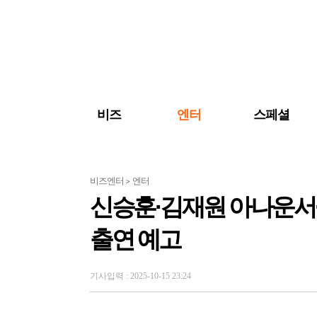
검색 바로가기
주메뉴 바로가기
주요 기사 바로가기
비즈
엔터
스페셜
비즈엔터
엔터
>
신승훈·김재원 아나운서·'
출연 예고
기사입력 : 2025-10-15 23:24