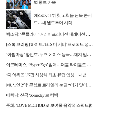
벌 행보 가속
에스파, 데뷔 첫 고척돔 단독 콘서
트…새 월드투어 시작
박소담, ‘콘클라베’ 배리어프리버전 내레이션 재능 기부 “뜻깊은 경험”
[스톡 브리핑] 하이브, 'BTS 더 시티' 프로젝트 성료…뉴욕 도심 누빈 문화 축제
‘아침마당’ 황민호, 퀴즈 에이스 등극…재치 입담+가창력 폭발
아르테미스, ‘Hyper-Ego’ 발매…더블 타이틀로 글로벌 저격
‘디 어워즈’, K팝 시상식 최초 유럽 입성…내년 1월 파리서 개최
MJ, ‘1인 2역’ 콘셉트 트레일러 눈길 “이거 맞아요?”
에릭남, 신곡 'Someday'로 컴백
준희, 'LOVE METHOD'로 보여줄 음악적 스펙트럼