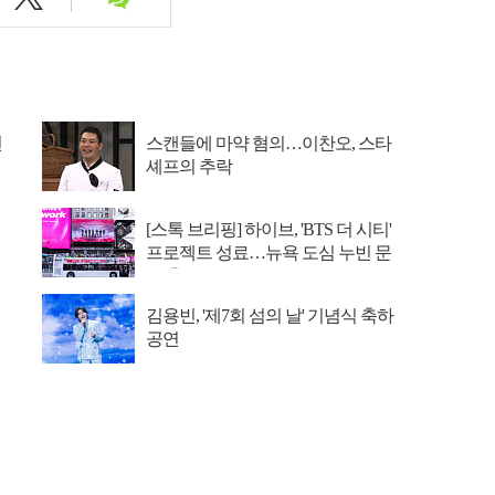
선
스캔들에 마약 혐의…이찬오, 스타
셰프의 추락
[스톡 브리핑] 하이브, 'BTS 더 시티'
프로젝트 성료…뉴욕 도심 누빈 문
화 축제
김용빈, '제7회 섬의 날' 기념식 축하
공연