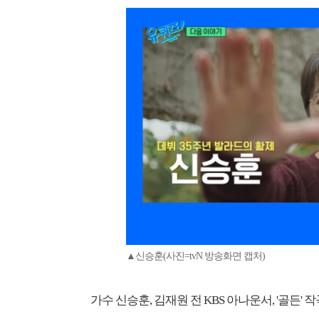
▲신승훈(사진=tvN 방송화면 캡처)
가수 신승훈, 김재원 전 KBS 아나운서, '골든'