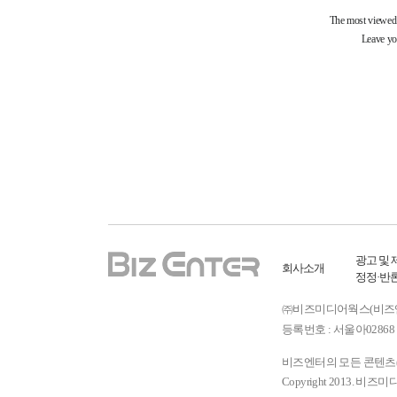
광고 및 
회사소개
정정·반
㈜비즈미디어웍스(비즈엔터) ㅣ
등록번호 : 서울아02868 
비즈엔터의 모든 콘텐츠(기
Copyright 2013. 비즈미