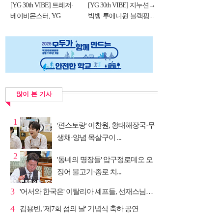
[YG 30th VIBE] 트레저·
[YG 30th VIBE] 지누션→
베이비몬스터, YG
빅뱅·투애니원·블랙핑...
DNA...
많이 본 기사
1
'편스토랑' 이찬원, 황태해장국·무
생채·양념 목살구이 ...
2
'동네의 명장들' 압구정로데오 오
징어 불고기·종로 치...
3
'어서와 한국은' 이탈리아 셰프들, 선재스님→라연 차도...
4
김용빈, '제7회 섬의 날' 기념식 축하 공연