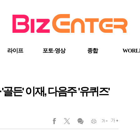
라이프
포토·영상
종합
WORL
골든' 이재, 다음주 '유퀴즈'