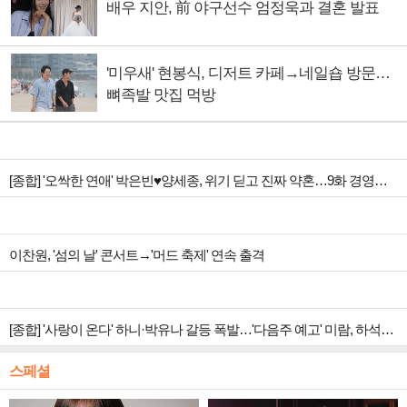
배우 지안, 前 야구선수 엄정욱과 결혼 발표
'미우새' 현봉식, 디저트 카페→네일숍 방문…
뼈족발 맛집 먹방
[종합] '오싹한 연애' 박은빈♥양세종, 위기 딛고 진짜 약혼…9화 경영권 사수 작전 예고
이찬원, '섬의 날' 콘서트→'머드 축제' 연속 출격
[종합] '사랑이 온다' 하니·박유나 갈등 폭발…'다음주 예고' 미람, 하석진 아들 의심
스페셜