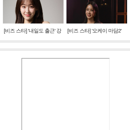
[비즈 스타] '내일도 출근' 강
[비즈 스타] '오케이 마담2'
미나 "아이오아이 불화설?
엄정화 "6년 만의 속편 제
사실 아냐"(인터뷰)
작, 하늘의 뜻"(인터뷰)