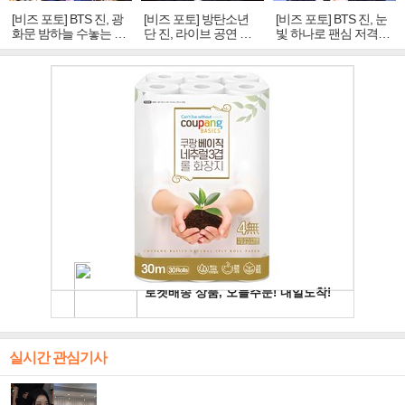
[비즈 포토] BTS 진, 광
[비즈 포토] 방탄소년
[비즈 포토] BTS 진, 눈
화문 밤하늘 수놓는 '비
단 진, 라이브 공연 중
빛 하나로 팬심 저격…
주얼 킹'의 열창
빛나는 독보적 아우라
독보적 카리스마
실시간 관심기사