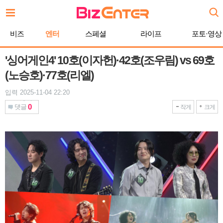
본
문
바
비즈
엔터
스페셜
라이프
포토·영상
로
가
기
'싱어게인4' 10호(이자헌)·42호(조우림) vs 69호
(노승호)·77호(리엘)
입력 2025-11-04 22:20
0
댓글
작게
크게