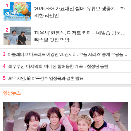
1
'2026 SBS 가요대전 썸머' 유튜브 생중계…화
려한 라인업
2
'미우새' 현봉식, 디저트 카페→네일숍 방문…
뼈족발 맛집 먹방
3
아틀레티코 마드리드 이강인 vs 맨시티, '쿠플 시리즈' 중계 쿠팡플레이
4
'최우수산' 마지막회, 마니산 함허동천 계곡→참성단 등반
5
배우 지안, 前 야구선수 엄정욱과 결혼 발표
영상뉴스