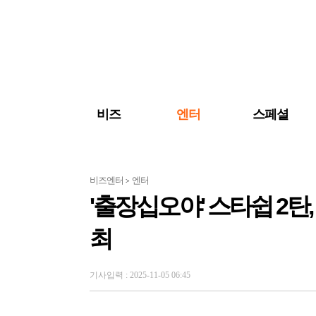
검색 바로가기
주메뉴 바로가기
주요 기사 바로가기
비즈
엔터
스페셜
비즈엔터
엔터
>
'출장십오야' 스타쉽 2탄
최
기사입력 : 2025-11-05 06:45