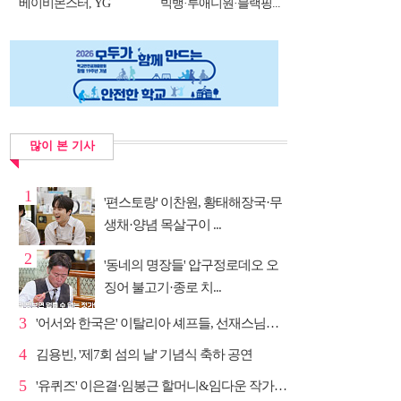
베이비몬스터, YG
빅뱅·투애니원·블랙핑...
DNA...
많이 본 기사
1
'편스토랑' 이찬원, 황태해장국·무
생채·양념 목살구이 ...
2
'동네의 명장들' 압구정로데오 오
징어 불고기·종로 치...
3
'어서와 한국은' 이탈리아 셰프들, 선재스님→라연 차도...
4
김용빈, '제7회 섬의 날' 기념식 축하 공연
5
'유퀴즈' 이은결·임봉근 할머니&임다운 작가·이승철, '...