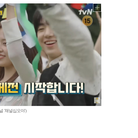
 '채널십오야')