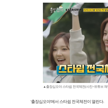
▲출장십오야 스타쉽 전국체전(사진=유튜브 채널
'출장십오야'에서 스타쉽 전국체전이 열린다.