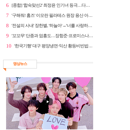
6
[종합] '합숙맞선2' 최정윤 인기녀 등극…다음주 마지막...
7
'구해줘! 홈즈' 이모란 필라테스 원장 용산 아파트 방...
8
'전설의 사내' 장한별, '하늘아'→'너를 사랑하고도' 명...
9
'꼬꼬무' 단종과 엄흥도…장항준·프로미스나인 이채영·...
10
'한국기행' 대구 평양냉면·익산 황등비빈밥, 백년 식당...
영상뉴스