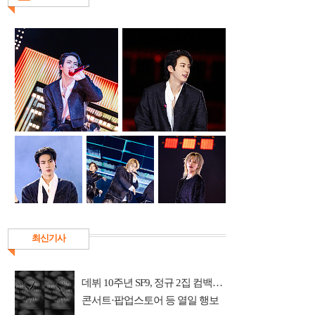
최신기사
데뷔 10주년 SF9, 정규 2집 컴백…
콘서트·팝업스토어 등 열일 행보