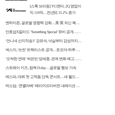
[스톡 브리핑] YG엔터, 2Q 영업이
익 110억…전년比 31.2% 증가
엔하이픈, 글로벌 영향력 강화…美·英 외신 북남미 투어 호평
안효섭X칼리드 ‘Something Special’ 뮤비 공개…한 편의 청춘 영화
‘언니네 산지직송3’ 강유석, 넉살부터 감성까지…대체 불가 ‘남매 케미’
넥스지, '쏘씬' 트랙리스트 공개…토모야·하루·휴이 자작곡 수록
‘오싹한 연애’ 박은빈·양세종, 관계 변화 예고…옹성우 본색 드러낸다
스트레이 키즈, 컴백 D-day…글로벌 행보 가속
에스파, 데뷔 첫 고척돔 단독 콘서트…새 월드투어 시작
박소담, ‘콘클라베’ 배리어프리버전 내레이션 재능 기부 “뜻깊은 경험”