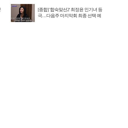
콘
[종합] '합숙맞선2' 최정윤 인기녀 등
극…다음주 마지막회 최종 선택 예
고