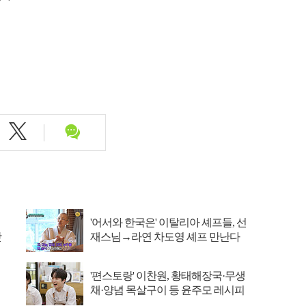
'어서와 한국은' 이탈리아 셰프들, 선
맛
재스님→라연 차도영 셰프 만난다
'편스토랑' 이찬원, 황태해장국·무생
채·양념 목살구이 등 윤주모 레시피
섭렵