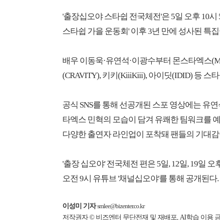
'출장십오야 스타쉽 전국체전'은 5일 오후 10시 5
스타쉽 가을 운동회' 이후 3년 만에 성사된 특집
배우 이동욱·유연석·이광수부터 몬스타엑스(MONST
(CRAVITY), 키키(KiiiKiii), 아이딧(IDI
공식 SNS를 통해 선공개된 스포 영상에는 유연
타엑스 민혁의 모습이 담겨 유쾌한 팀워크를 예고
다양한 출연자 라인업이 포착돼 팬들의 기대감이
'출장 십오야' 전국체전 편은 5일, 12일, 19일 
오전 9시 유튜브 '채널십오야'를 통해 공개된다.
이성미 기자
smlee@bizenter.co.kr
저작권자 © 비즈엔터 무단전재 및 재배포, AI학습 이용 