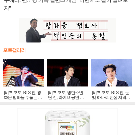
누에라, 팬사랑 가득 밸런스 게임 "이번에도 같이 달려보
자"
포토갤러리
[비즈 포토] BTS 진, 광
[비즈 포토] 방탄소년
[비즈 포토] BTS 진, 눈
화문 밤하늘 수놓는 '비
단 진, 라이브 공연 중
빛 하나로 팬심 저격…
주얼 킹'의 열창
빛나는 독보적 아우라
독보적 카리스마