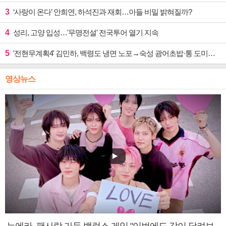
3
‘사랑이 온다’ 안희연, 하석진과 재회…아들 비밀 밝혀질까?
4
성리, 고양 입성…'무명전설' 전국투어 열기 지속
5
'전현무계획4' 김민하, 백령도 냉면 노포→숙성 광어초밥·통 도미찜 맛집 탐방
영상뉴스