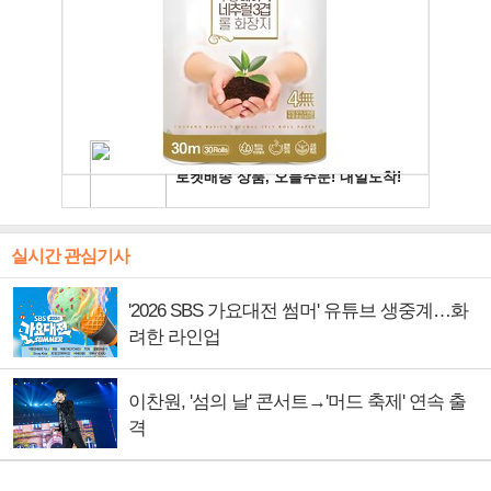
실시간 관심기사
'2026 SBS 가요대전 썸머' 유튜브 생중계…화
려한 라인업
이찬원, '섬의 날' 콘서트→'머드 축제' 연속 출
격