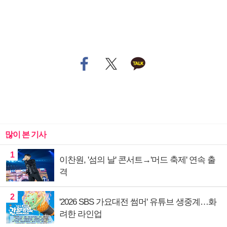
많이 본 기사
1
이찬원, '섬의 날' 콘서트→'머드 축제' 연속 출
격
2
'2026 SBS 가요대전 썸머' 유튜브 생중계…화
려한 라인업