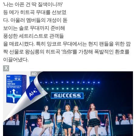
'나는 아픈 건 딱 질색이니까'
등 메가 히트곡 무대를 선보였
다. 아울러 멤버들의 개성이 돋
보이는 솔로 무대까지 준비해
풍성한 세트리스트로 관객들
을 매료시켰다. 특히 앙코르 무대에서는 현지 팬들을 위한 깜
짝 선물로 왕심릉의 히트곡 '当你'를 가창해 폭발적인 환호를
이끌어냈다.
X