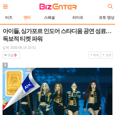
본
문
바
비즈
엔터
스페셜
라이프
포토·영상
로
가
기
아이들, 싱가포르 인도어 스타디움 공연 성료…
독보적 티켓 파워
입력 2026-06-14 10:51
0
댓글
작게
크게
X