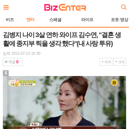
본
문
바
비즈
엔터
스페셜
라이프
포토·영상
로
가
기
김병지 나이 3살 연하 와이프 김수연, "결혼 생
활에 종지부 찍을 생각 했다"(내 사랑 투유)
입력 2021-07-13 10:30
0
댓글
작게
크게
X