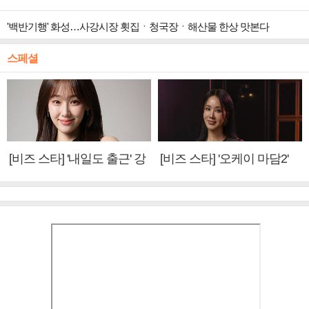
'백반기행' 화성…사강시장 횟집ㆍ청국장ㆍ해산물 한상 맛본다
스페셜
[비즈 스타] '내일도 출근' 강
[비즈 스타] '오케이 마담2'
미나 "아이오아이 불화설?
엄정화 "6년 만의 속편 제
사실 아냐"(인터뷰)
작, 하늘의 뜻"(인터뷰)