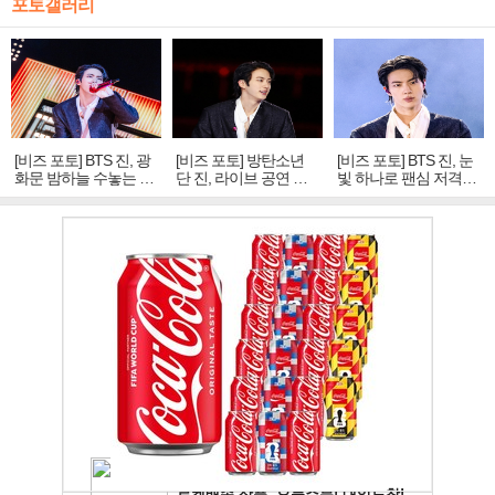
포토갤러리
[비즈 포토] BTS 진, 광
[비즈 포토] 방탄소년
[비즈 포토] BTS 진, 눈
화문 밤하늘 수놓는 '비
단 진, 라이브 공연 중
빛 하나로 팬심 저격…
주얼 킹'의 열창
빛나는 독보적 아우라
독보적 카리스마