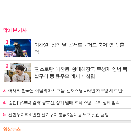
많이 본 기사
1
이찬원, '섬의 날' 콘서트→'머드 축제' 연속 출
격
2
'편스토랑' 이찬원, 황태해장국·무생채·양념 목
살구이 등 윤주모 레시피 섭렵
3
'어서와 한국은' 이탈리아 셰프들, 선재스님→라연 차도영 셰프 만난다
4
[종합] '유부녀 킬러' 공효진, 장기 밀매 조직 소탕…4화 정체 발각 위기 예고
5
'전현무계획4' 인천 전기구이 통닭&삼계탕 노포 맛집 탐방
영상뉴스