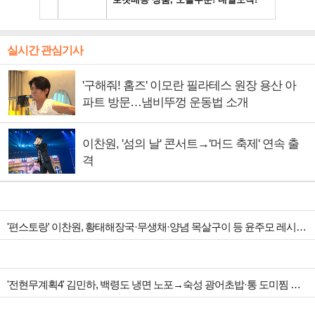
실시간 관심기사
'구해줘! 홈즈' 이모란 필라테스 원장 용산 아
파트 방문…냄비뚜껑 운동법 소개
이찬원, '섬의 날' 콘서트→'머드 축제' 연속 출
격
'편스토랑' 이찬원, 황태해장국·무생채·양념 목살구이 등 윤주모 레시피 섭렵
'전현무계획4' 김민하, 백령도 냉면 노포→숙성 광어초밥·통 도미찜 맛집 탐방