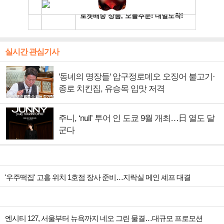
실시간 관심기사
'동네의 명장들' 압구정로데오 오징어 불고기·
종로 치킨집, 유승목 입맛 저격
주니, ‘null’ 투어 인 도쿄 9월 개최…日 열도 달
군다
'우주떡집' 고흥 위치 1호점 장사 준비…지락실 메인 셰프 대결
엔시티 127, 서울부터 뉴욕까지 네오 그린 물결…대규모 프로모션