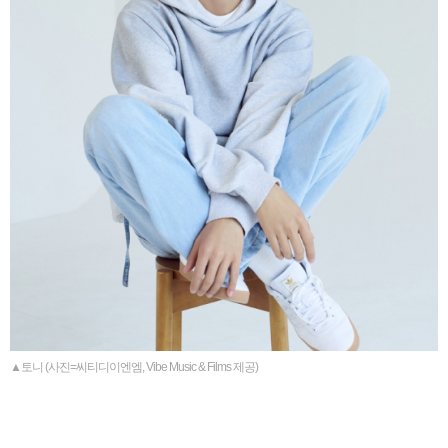
▲토니 (사진=씨티디이엔엠, Vibe Music & Films 제공)