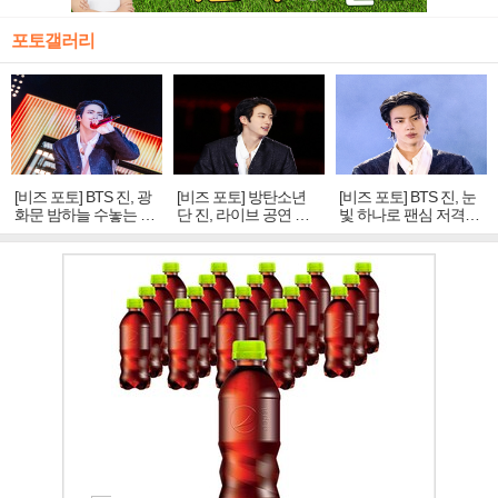
포토갤러리
[비즈 포토] BTS 진, 광
[비즈 포토] 방탄소년
[비즈 포토] BTS 진, 눈
화문 밤하늘 수놓는 '비
단 진, 라이브 공연 중
빛 하나로 팬심 저격…
주얼 킹'의 열창
빛나는 독보적 아우라
독보적 카리스마