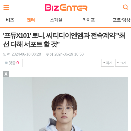
본
문
바
비즈
엔터
스페셜
라이프
포토·영상
로
가
기
'프듀X101' 토니, 씨티디이엔엠과 전속계약 "최
선 다해 서포트 할 것"
입력 2024-06-18 08:28 수정 2024-06-19 10:53
0
댓글
작게
크게
X