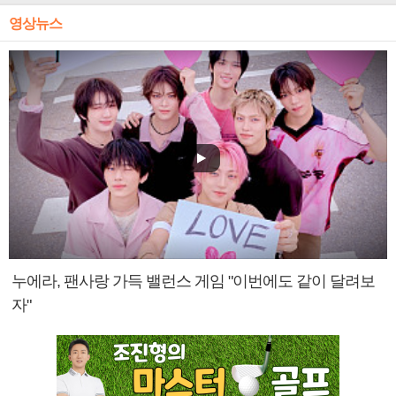
영상뉴스
누에라, 팬사랑 가득 밸런스 게임 "이번에도 같이 달려보
자"