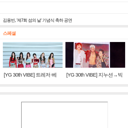
김용빈, '제7회 섬의 날' 기념식 축하 공연
스페셜
[YG 30th VIBE] 트레저·베
[YG 30th VIBE] 지누션→빅
이비몬스터, YG DNA 계승
뱅·투애니원·블랙핑크, YG
③
만의 문법②