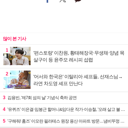
많이 본 기사
1
'편스토랑' 이찬원, 황태해장국·무생채·양념 목
살구이 등 윤주모 레시피 섭렵
2
'어서와 한국은' 이탈리아 셰프들, 선재스님→
라연 차도영 셰프 만난다
3
김용빈, '제7회 섬의 날' 기념식 축하 공연
4
'유퀴즈' 이은결·임봉근 할머니&임다운 작가·이승철, '오래 살고 볼 일' 특집 출격
5
'구해줘! 홈즈' 이모란 필라테스 원장 용산 아파트 방문…냄비뚜껑 운동법 소개