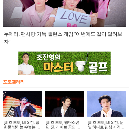
누에라, 팬사랑 가득 밸런스 게임 "이번에도 같이 달려보
자"
포토갤러리
[비즈 포토] BTS 진, 광
[비즈 포토] 방탄소년
[비즈 포토] BTS 진, 눈
화문 밤하늘 수놓는 '비
단 진, 라이브 공연 중
빛 하나로 팬심 저격…