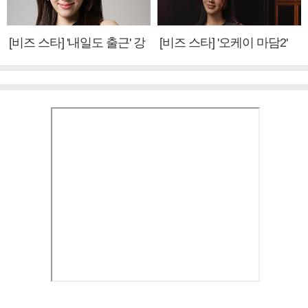
[비즈 스타] '내일도 출근' 강
[비즈 스타] '오케이 마담2'
미나 "아이오아이 불화설?
엄정화 "6년 만의 속편 제
사실 아냐"(인터뷰)
작, 하늘의 뜻"(인터뷰)