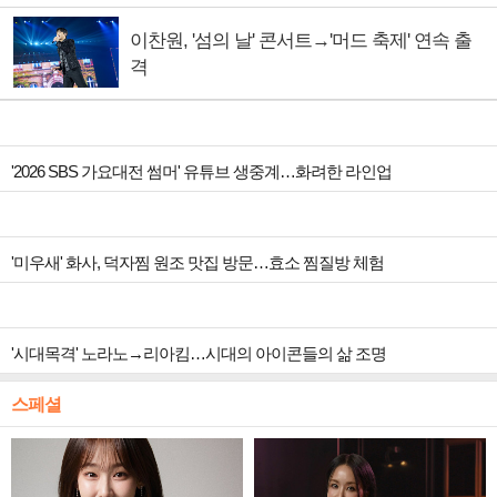
이찬원, '섬의 날' 콘서트→'머드 축제' 연속 출
격
'2026 SBS 가요대전 썸머' 유튜브 생중계…화려한 라인업
'미우새' 화사, 덕자찜 원조 맛집 방문…효소 찜질방 체험
'시대목격' 노라노→리아킴…시대의 아이콘들의 삶 조명
스페셜