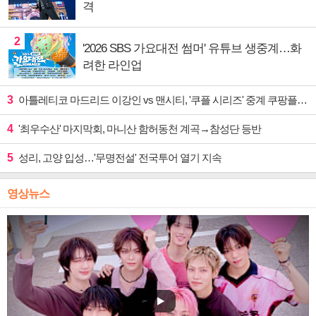
격
2
'2026 SBS 가요대전 썸머' 유튜브 생중계…화
려한 라인업
3
아틀레티코 마드리드 이강인 vs 맨시티, '쿠플 시리즈' 중계 쿠팡플레이
4
'최우수산' 마지막회, 마니산 함허동천 계곡→참성단 등반
5
성리, 고양 입성…'무명전설' 전국투어 열기 지속
영상뉴스