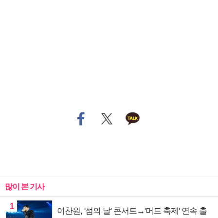
많이 본 기사
1
이찬원, '섬의 날' 콘서트→'머드 축제' 연속 출