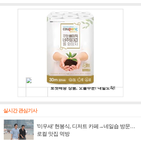
주얼 킹'의 열창
빛나는 독보적 아우라
독보적 카리스마
실시간 관심기사
'미우새' 현봉식, 디저트 카페→네일숍 방문…
로컬 맛집 먹방