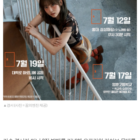
▲경서 (사진 = 꿈의엔진 제공)