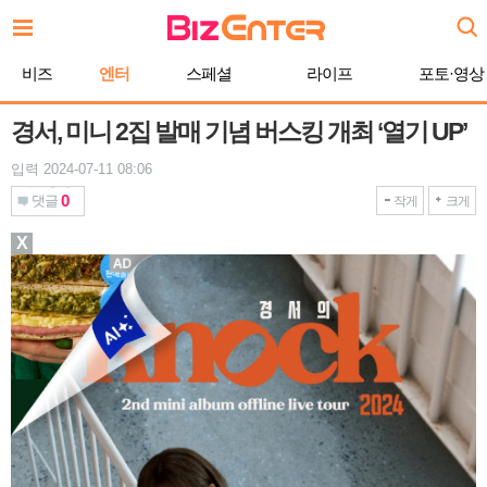
본
문
바
비즈
엔터
스페셜
라이프
포토·영상
로
가
기
경서, 미니 2집 발매 기념 버스킹 개최 ‘열기 UP’
입력 2024-07-11 08:06
0
댓글
작게
크게
X