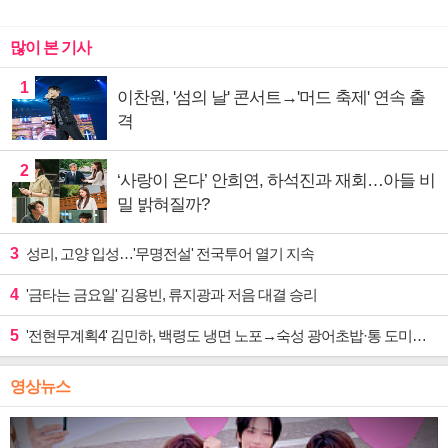
많이 본 기사
1
이찬원, '섬의 날' 콘서트→'머드 축제' 연속 출
격
2
‘사랑이 온다’ 안희연, 하석진과 재회…아들 비
밀 밝혀질까?
3
성리, 고양 입성…'무명전설' 전국투어 열기 지속
4
'금타는 금요일' 김용빈, 류지광과 저음 대결 승리
5
'전현무계획4' 김민하, 백령도 냉면 노포→숙성 광어초밥·통 도미찜 맛집 탐방
영상뉴스