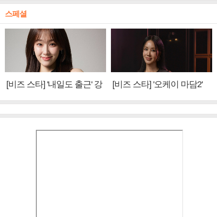
스페셜
[비즈 스타] '내일도 출근' 강
[비즈 스타] '오케이 마담2'
미나 "아이오아이 불화설?
엄정화 "6년 만의 속편 제
사실 아냐"(인터뷰)
작, 하늘의 뜻"(인터뷰)