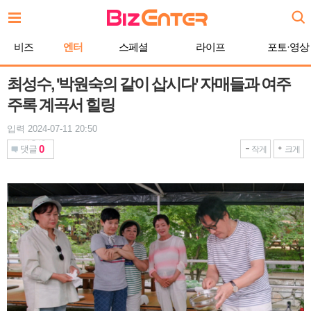
본
문
바
비즈
엔터
스페셜
라이프
포토·영상
로
가
기
최성수, '박원숙의 같이 삽시다' 자매들과 여주
주록 계곡서 힐링
입력 2024-07-11 20:50
0
댓글
작게
크게