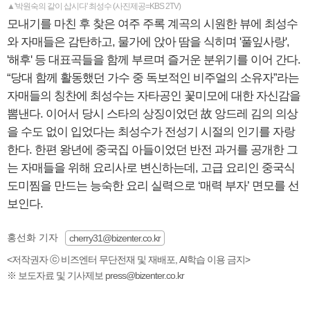
▲'박원숙의 같이 삽시다' 최성수 (사진제공=KBS 2TV)
모내기를 마친 후 찾은 여주 주록 계곡의 시원한 뷰에 최성수
와 자매들은 감탄하고, 물가에 앉아 땀을 식히며 '풀잎사랑',
'해후' 등 대표곡들을 함께 부르며 즐거운 분위기를 이어 간다.
“당대 함께 활동했던 가수 중 독보적인 비주얼의 소유자”라는
자매들의 칭찬에 최성수는 자타공인 꽃미모에 대한 자신감을
뽐낸다. 이어서 당시 스타의 상징이었던 故 앙드레 김의 의상
을 수도 없이 입었다는 최성수가 전성기 시절의 인기를 자랑
한다. 한편 왕년에 중국집 아들이었던 반전 과거를 공개한 그
는 자매들을 위해 요리사로 변신하는데, 고급 요리인 중국식
도미찜을 만드는 능숙한 요리 실력으로 ‘매력 부자’ 면모를 선
보인다.
홍선화 기자
cherry31@bizenter.co.kr
<저작권자 ⓒ 비즈엔터 무단전재 및 재배포, AI학습 이용 금지>
※ 보도자료 및 기사제보 press@bizenter.co.kr