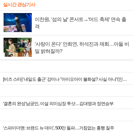
실시간 관심기사
이찬원, '섬의 날' 콘서트→'머드 축제' 연속 출
격
‘사랑이 온다’ 안희연, 하석진과 재회…아들 비
밀 밝혀질까?
[비즈 스타] '내일도 출근' 강미나 "아이오아이 불화설? 사실 아냐"(인터뷰)
‘결혼의 완성’남궁민, 이설 의미심장 투샷…김대명과 정면승부
‘스파이더맨: 브랜드 뉴 데이’, 500만 돌파…거침없는 흥행 질주