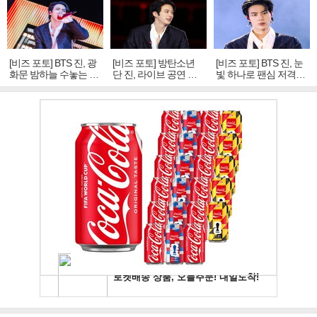
[비즈 포토] BTS 진, 광
[비즈 포토] 방탄소년
[비즈 포토] BTS 진, 눈
화문 밤하늘 수놓는 '비
단 진, 라이브 공연 중
빛 하나로 팬심 저격…
주얼 킹'의 열창
빛나는 독보적 아우라
독보적 카리스마