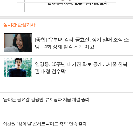
실시간 관심기사
[종합] '유부녀 킬러' 공효진, 장기 밀매 조직 소
탕…4화 정체 발각 위기 예고
임영웅, 10주년 매거진 화보 공개…서울 한복
판 대형 현수막
'금타는 금요일' 김용빈, 류지광과 저음 대결 승리
이찬원, '섬의 날' 콘서트→'머드 축제' 연속 출격