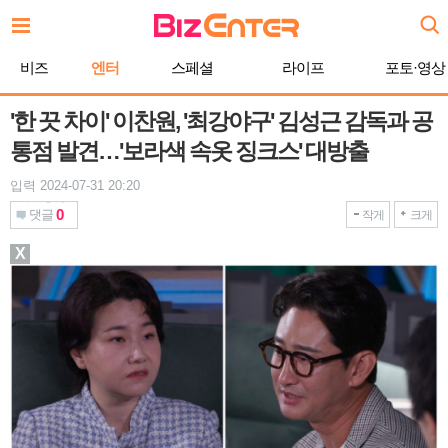
본
문
바
비즈
엔터
스페셜
라이프
포토·영상
로
가
기
'한 끗 차이' 이찬원, '최강야구' 김성근 감독과 공
통점 발견…'보라색 속옷 징크스' 대방출
입력 2024-07-31 20:20
0
댓글
작게
크게
X