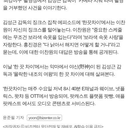
'최강야구' 촬영장에서 김성근 감독이 "카메라 치워"라며 촬영
을 거부했던 사건을 이야기한다.
김성근 감독의 징크스 집착 에피소드에 '한끗차이'에서는 이찬
원이 자신의 징크스를 털어놓는다. 이찬원은 "중요한 스케줄
에는 무조건 보라색 속옷을 입는다"라며 '보라색 속옷 사랑'을
자랑한다. 홍진경은 "다 낡아서 해지면 어떻게 할 거냐"라고
묻는데, 이에 대한 이찬원의 대답은 방송을 통해 공개된다.
이날 '한 끗 차이'에서는 악마에서 야신(野神)이 된 김성근 감
독과 '몰락한 내조의 여왕'의 한 끗 차이에 대해 살펴본다.
'한끗차이'는 매주 수요일 저녁 8시 40분 E채널과 웨이브, 넷플
릭스, 왓챠 등 OTT에서 방송되며, 팟캐스트 플랫폼 팟빵, 애플
팟캐스트 에서도 오디오 콘텐츠로 서비스된다.
윤준필 기자
yoon@bizenter.co.kr
<저작권자 ⓒ 비즈엔터 무단전재 및 재배포, AI학습 이용 금지>