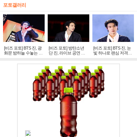
포토갤러리
[비즈 포토] BTS 진, 광
[비즈 포토] 방탄소년
[비즈 포토] BTS 진, 눈
화문 밤하늘 수놓는 '비
단 진, 라이브 공연 중
빛 하나로 팬심 저격…
주얼 킹'의 열창
빛나는 독보적 아우라
독보적 카리스마