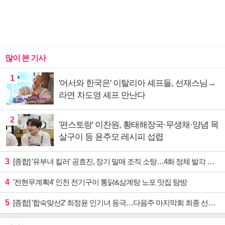
많이 본 기사
1
'어서와 한국은' 이탈리아 셰프들, 선재스님→
라연 차도영 셰프 만난다
2
'편스토랑' 이찬원, 황태해장국·무생채·양념 목
살구이 등 윤주모 레시피 섭렵
3
[종합] '유부녀 킬러' 공효진, 장기 밀매 조직 소탕…4화 정체 발각 위기 예고
4
'전현무계획4' 인천 전기구이 통닭&삼계탕 노포 맛집 탐방
5
[종합] '합숙맞선2' 최정윤 인기녀 등극…다음주 마지막회 최종 선택 예고