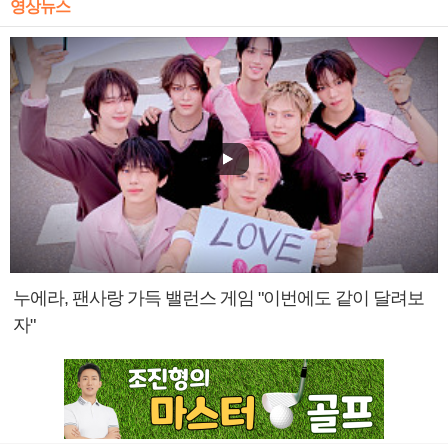
영상뉴스
누에라, 팬사랑 가득 밸런스 게임 "이번에도 같이 달려보
자"