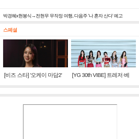
박경혜x현봉식→전현무 무작정 여행, 다음주 '나 혼자 산다' 예고
스페셜
[비즈 스타] '오케이 마담2'
[YG 30th VIBE] 트레저·베
엄정화 "6년 만의 속편 제
이비몬스터, YG DNA 계승
작, 하늘의 뜻"(인터뷰)
③