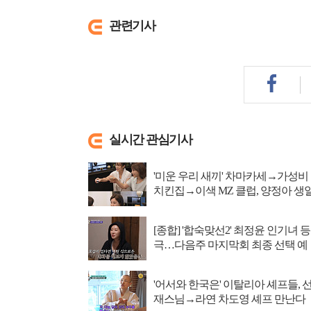
관련기사
실시간 관심기사
'미운 우리 새끼' 차마카세→가성비
치킨집→이색 MZ 클럽, 양정아 생
파티
[종합] '합숙맞선2' 최정윤 인기녀 등
극…다음주 마지막회 최종 선택 예
고
'어서와 한국은' 이탈리아 셰프들, 
재스님→라연 차도영 셰프 만난다