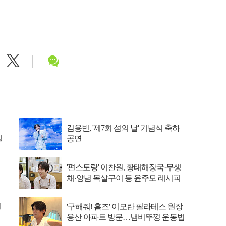
김용빈, '제7회 섬의 날' 기념식 축하
일
공연
'편스토랑' 이찬원, 황태해장국·무생
채·양념 목살구이 등 윤주모 레시피
섭렵
선
'구해줘! 홈즈' 이모란 필라테스 원장
용산 아파트 방문…냄비뚜껑 운동법