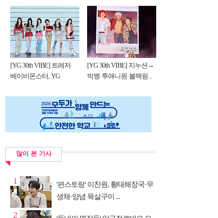
[YG 30th VIBE] 트레저·
[YG 30th VIBE] 지누션→
베이비몬스터, YG
빅뱅·투애니원·블랙핑...
DNA...
많이 본 기사
1
'편스토랑' 이찬원, 황태해장국·무
생채·양념 목살구이 ...
2