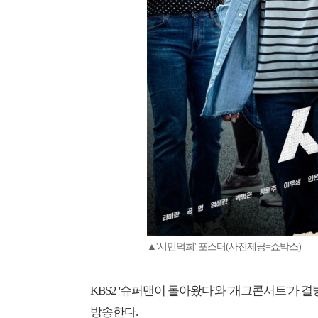
▲'시민덕희' 포스터(사진제공=쇼박스)
KBS2 '슈퍼맨이 돌아왔다'와 '개그콘서트'가 
방송한다.