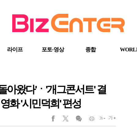
라이프
포토·영상
종합
WORL
 돌아왔다'ㆍ'개그콘서트' 결
영화 '시민덕희' 편성