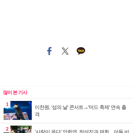
많이 본 기사
1
이찬원, '섬의 날' 콘서트→'머드 축제' 연속 출
격
2
‘사랑이 온다’ 안희연, 하석진과 재회…아들 비