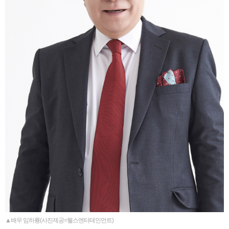
▲배우 임하룡(사진제공=웰스엔터테인먼트)