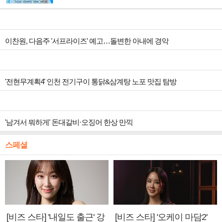
이찬원, 다음주 '서프라이즈' 예고…돌변한 아내에 경악
'전현무계획4' 인천 전기구이 통닭&삼계탕 노포 맛집 탐방
'남겨서 뭐하게' 돈대갈비·오징어 한상 만끽
스페셜
[비즈 스타] '내일도 출근' 강
[비즈 스타] '오케이 마담2'