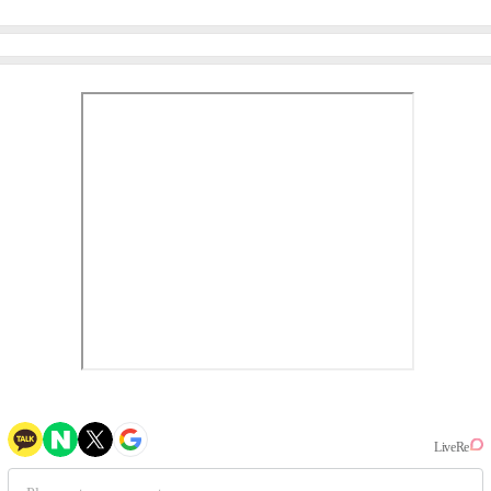
미나 "아이오아이 불화설?
엄정화 "6년 만의 속편 제
사실 아냐"(인터뷰)
작, 하늘의 뜻"(인터뷰)