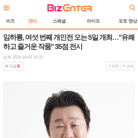
본
문
바
비즈
엔터
스페셜
라이프
포토·영상
로
가
기
임하룡, 여섯 번째 개인전 오는 5일 개최…"유쾌
하고 즐거운 작품" 35점 전시
입력 2024-10-02 16:15
0
댓글
작게
크게