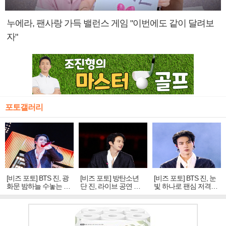
누에라, 팬사랑 가득 밸런스 게임 "이번에도 같이 달려보
자"
포토갤러리
[비즈 포토] BTS 진, 광
[비즈 포토] 방탄소년
[비즈 포토] BTS 진, 눈
화문 밤하늘 수놓는 '비
단 진, 라이브 공연 중
빛 하나로 팬심 저격…
주얼 킹'의 열창
빛나는 독보적 아우라
독보적 카리스마