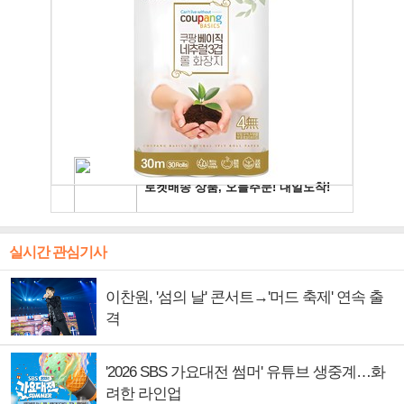
실시간 관심기사
이찬원, '섬의 날' 콘서트→'머드 축제' 연속 출
격
'2026 SBS 가요대전 썸머' 유튜브 생중계…화
려한 라인업