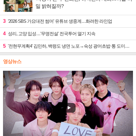
밀 밝혀질까?
3
'2026 SBS 가요대전 썸머' 유튜브 생중계…화려한 라인업
4
성리, 고양 입성…'무명전설' 전국투어 열기 지속
5
'전현무계획4' 김민하, 백령도 냉면 노포→숙성 광어초밥·통 도미찜 맛집 탐방
영상뉴스