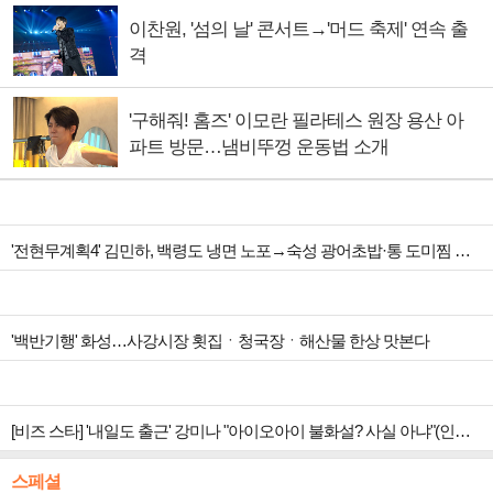
이찬원, '섬의 날' 콘서트→'머드 축제' 연속 출
격
'구해줘! 홈즈' 이모란 필라테스 원장 용산 아
파트 방문…냄비뚜껑 운동법 소개
'전현무계획4' 김민하, 백령도 냉면 노포→숙성 광어초밥·통 도미찜 맛집 탐방
'백반기행' 화성…사강시장 횟집ㆍ청국장ㆍ해산물 한상 맛본다
[비즈 스타] '내일도 출근' 강미나 "아이오아이 불화설? 사실 아냐"(인터뷰)
스페셜