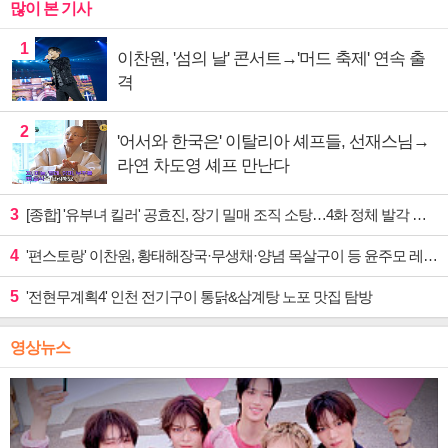
많이 본 기사
1
이찬원, '섬의 날' 콘서트→'머드 축제' 연속 출
격
2
'어서와 한국은' 이탈리아 셰프들, 선재스님→
라연 차도영 셰프 만난다
3
[종합] '유부녀 킬러' 공효진, 장기 밀매 조직 소탕…4화 정체 발각 위기 예고
4
'편스토랑' 이찬원, 황태해장국·무생채·양념 목살구이 등 윤주모 레시피 섭렵
5
'전현무계획4' 인천 전기구이 통닭&삼계탕 노포 맛집 탐방
영상뉴스