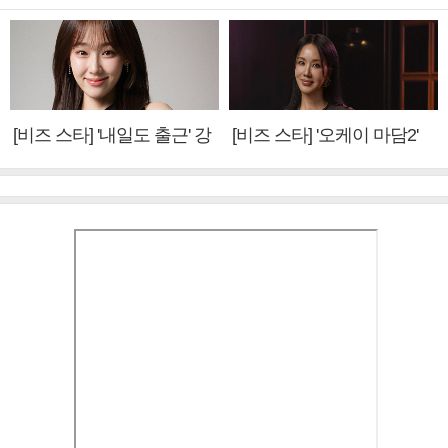
[비즈 스타] '내일도 출근' 강
[비즈 스타] '오케이 마담2'
미나 "아이오아이 불화설?
엄정화 "6년 만의 속편 제
사실 아냐"(인터뷰)
작, 하늘의 뜻"(인터뷰)