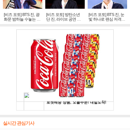
[비즈 포토] BTS 진, 광
[비즈 포토] 방탄소년
[비즈 포토] BTS 진, 눈
화문 밤하늘 수놓는 '비
단 진, 라이브 공연 중
빛 하나로 팬심 저격…
주얼 킹'의 열창
빛나는 독보적 아우라
독보적 카리스마
실시간 관심기사