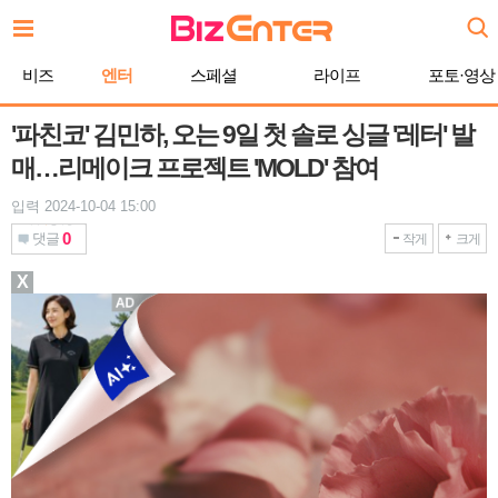
본
문
바
비즈
엔터
스페셜
라이프
포토·영상
로
가
기
'파친코' 김민하, 오는 9일 첫 솔로 싱글 '레터' 발
매…리메이크 프로젝트 'MOLD' 참여
입력 2024-10-04 15:00
0
댓글
작게
크게
X