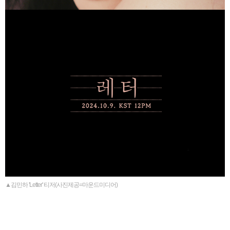
▲김민하 'Letter' 티저(사진제공=마운드미디어)