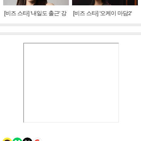
[비즈 스타] '내일도 출근' 강
[비즈 스타] '오케이 마담2'
미나 "아이오아이 불화설?
엄정화 "6년 만의 속편 제
사실 아냐"(인터뷰)
작, 하늘의 뜻"(인터뷰)