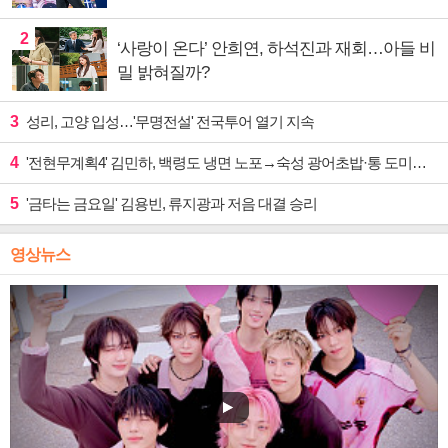
2
‘사랑이 온다’ 안희연, 하석진과 재회…아들 비
밀 밝혀질까?
3
성리, 고양 입성…'무명전설' 전국투어 열기 지속
4
'전현무계획4' 김민하, 백령도 냉면 노포→숙성 광어초밥·통 도미찜 맛집 탐방
5
'금타는 금요일' 김용빈, 류지광과 저음 대결 승리
영상뉴스