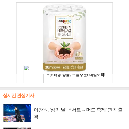
실시간 관심기사
이찬원, '섬의 날' 콘서트→'머드 축제' 연속 출
격