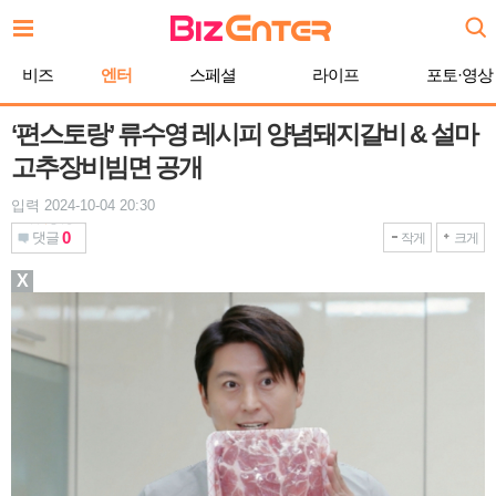
본
문
바
비즈
엔터
스페셜
라이프
포토·영상
로
가
기
‘편스토랑’ 류수영 레시피 양념돼지갈비 & 설마
고추장비빔면 공개
입력 2024-10-04 20:30
0
댓글
작게
크게
X