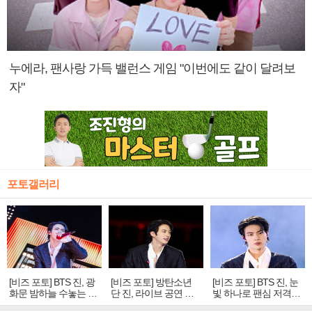
누에라, 팬사랑 가득 밸런스 게임 "이번에도 같이 달려보
자"
포토갤러리
[비즈 포토] BTS 진, 광
[비즈 포토] 방탄소년
[비즈 포토] BTS 진, 눈
화문 밤하늘 수놓는 '비
단 진, 라이브 공연 중
빛 하나로 팬심 저격…
주얼 킹'의 열창
빛나는 독보적 아우라
독보적 카리스마