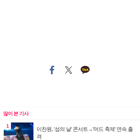
많이 본 기사
1
이찬원, '섬의 날' 콘서트→'머드 축제' 연속 출
격