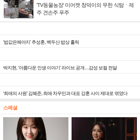
'TV동물농장' 미어캣 창덕이의 무한 식탐ㆍ제
주 견손주 푸주
'밥값은해야지' 추성훈, 백두산 밥상 홀릭
박지현, '아름다운 인생 이야기' 라이브 공개…감성 보컬 전달
‘최애의 사원’ 김혜준, 최애 차우민과 대표 강훈 사이 제대로 엮였다
스페셜