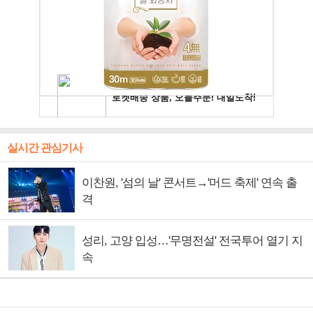
실시간 관심기사
이찬원, '섬의 날' 콘서트→'머드 축제' 연속 출
격
성리, 고양 입성…'무명전설' 전국투어 열기 지
속