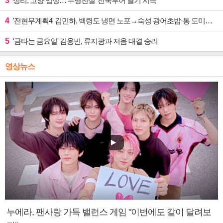
3
성리, 고양 입성…'무명전설' 전국투어 열기 지속
4
'전현무계획4' 김민하, 백령도 냉면 노포→숙성 광어초밥·통 도미찜 맛집 탐방
5
'금타는 금요일' 김용빈, 류지광과 저음 대결 승리
영상뉴스
누에라, 팬사랑 가득 밸런스 게임 "이번에도 같이 달려보