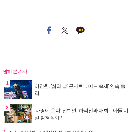
많이 본 기사
1
이찬원, '섬의 날' 콘서트→'머드 축제' 연속 출
격
2
‘사랑이 온다’ 안희연, 하석진과 재회…아들 비
밀 밝혀질까?