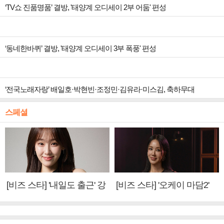
‘TV쇼 진품명품’ 결방, '태양계 오디세이 2부 어둠' 편성
‘동네한바퀴’ 결방, '태양계 오디세이 3부 폭풍' 편성
‘전국노래자랑’ 배일호·박현빈·조정민·김유라·미스김, 축하무대
스페셜
[비즈 스타] '내일도 출근' 강
[비즈 스타] '오케이 마담2'
미나 "아이오아이 불화설?
엄정화 "6년 만의 속편 제
사실 아냐"(인터뷰)
작, 하늘의 뜻"(인터뷰)