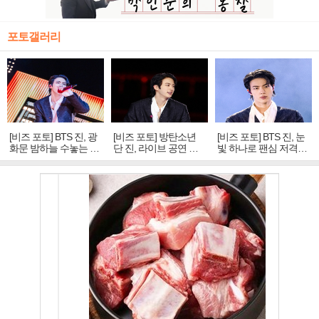
포토갤러리
[비즈 포토] BTS 진, 광
[비즈 포토] 방탄소년
[비즈 포토] BTS 진, 눈
화문 밤하늘 수놓는 '비
단 진, 라이브 공연 중
빛 하나로 팬심 저격…
주얼 킹'의 열창
빛나는 독보적 아우라
독보적 카리스마