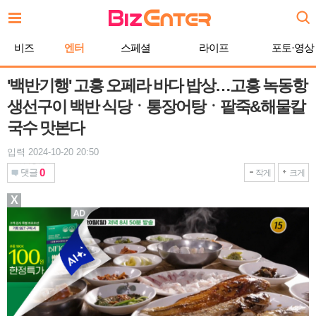
본
문
바
비즈
엔터
스페셜
라이프
포토·영상
로
가
기
'백반기행' 고흥 오페라 바다 밥상…고흥 녹동항
생선구이 백반 식당ㆍ통장어탕ㆍ팥죽&해물칼
국수 맛본다
입력 2024-10-20 20:50
0
댓글
작게
크게
X