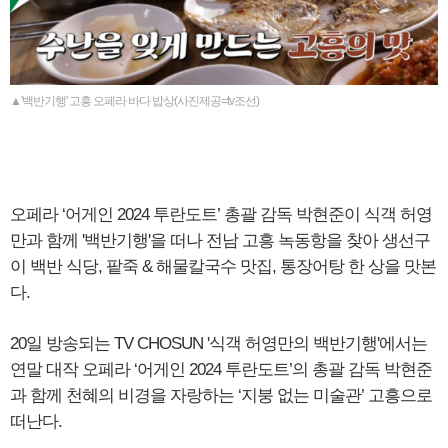
▲'백반기행' 고흥 오페라 바다 밥상(사진제공=tv조선)
오페라 ‘어게인 2024 투란도트’ 총괄 감독 박현준이 식객 허영
만과 함께 '백반기행'을 떠나 전남 고흥 녹동항을 찾아 생선구
이 백반 식당, 팥죽 & 해물칼국수 맛집, 통장어탕 한 상을 맛본
다.
20일 방송되는 TV CHOSUN '식객 허영만의 백반기행'에서는
연말 대작 오페라 ‘어게인 2024 투란도트’의 총괄 감독 박현준
과 함께 천혜의 비경을 자랑하는 ‘지붕 없는 미술관’ 고흥으로
떠난다.