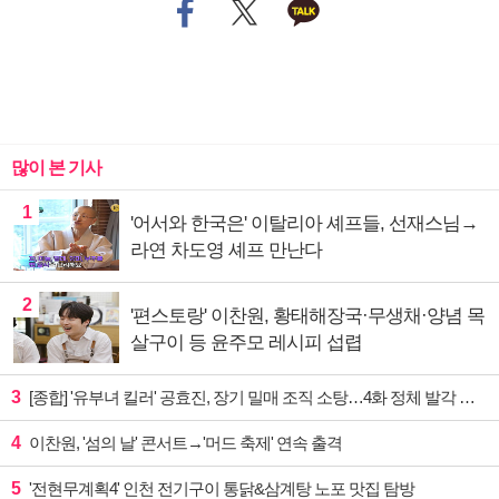
많이 본 기사
1
'어서와 한국은' 이탈리아 셰프들, 선재스님→
라연 차도영 셰프 만난다
2
'편스토랑' 이찬원, 황태해장국·무생채·양념 목
살구이 등 윤주모 레시피 섭렵
3
[종합] '유부녀 킬러' 공효진, 장기 밀매 조직 소탕…4화 정체 발각 위기 예고
4
이찬원, '섬의 날' 콘서트→'머드 축제' 연속 출격
5
'전현무계획4' 인천 전기구이 통닭&삼계탕 노포 맛집 탐방