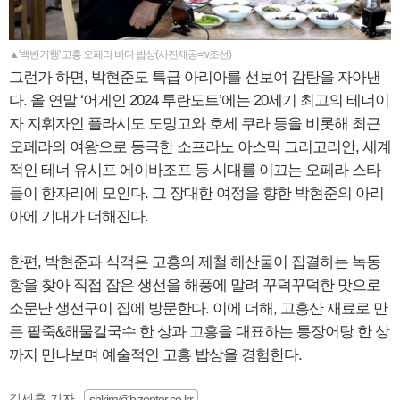
▲'백반기행' 고흥 오페라 바다 밥상(사진제공=tv조선)
그런가 하면, 박현준도 특급 아리아를 선보여 감탄을 자아낸
다. 올 연말 ‘어게인 2024 투란도트’에는 20세기 최고의 테너이
자 지휘자인 플라시도 도밍고와 호세 쿠라 등을 비롯해 최근
오페라의 여왕으로 등극한 소프라노 아스믹 그리고리안, 세계
적인 테너 유시프 에이바조프 등 시대를 이끄는 오페라 스타
들이 한자리에 모인다. 그 장대한 여정을 향한 박현준의 아리
아에 기대가 더해진다.
한편, 박현준과 식객은 고흥의 제철 해산물이 집결하는 녹동
항을 찾아 직접 잡은 생선을 해풍에 말려 꾸덕꾸덕한 맛으로
소문난 생선구이 집에 방문한다. 이에 더해, 고흥산 재료로 만
든 팥죽&해물칼국수 한 상과 고흥을 대표하는 통장어탕 한 상
까지 만나보며 예술적인 고흥 밥상을 경험한다.
김세훈 기자
shkim@bizenter.co.kr