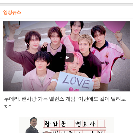
영상뉴스
누에라, 팬사랑 가득 밸런스 게임 "이번에도 같이 달려보
자"