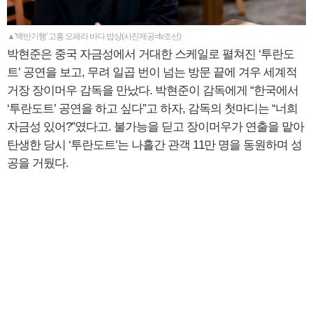
▲'백반기행' 고흥 오페라 바다 밥상(사진제공=tv조선)
박현준은 중국 자금성에서 거대한 스케일로 펼쳐진 ‘투란도
트’ 공연을 보고, 무려 일곱 번이 넘는 방문 끝에 겨우 세계적
거장 장이머우 감독을 만났다. 박현준이 감독에게 “한국에서
‘투란도트’ 공연을 하고 싶다”고 하자, 감독의 첫마디는 “너희
자금성 있어?”였다고. 불가능을 딛고 장이머우가 연출을 맡아
탄생한 당시 ‘투란도트’는 나흘간 관객 11만 명을 동원하며 성
공을 거뒀다.