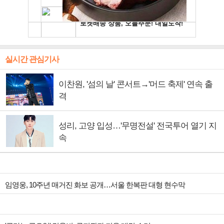
실시간 관심기사
이찬원, '섬의 날' 콘서트→'머드 축제' 연속 출
격
성리, 고양 입성…'무명전설' 전국투어 열기 지
속
임영웅, 10주년 매거진 화보 공개…서울 한복판 대형 현수막