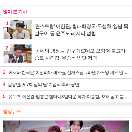
많이 본 기사
1
'편스토랑' 이찬원, 황태해장국·무생채·양념 목
살구이 등 윤주모 레시피 섭렵
2
'동네의 명장들' 압구정로데오 오징어 불고기·
종로 치킨집, 유승목 입맛 저격
3
'어서와 한국은' 이탈리아 셰프들, 선재스님→라연 차도영 셰프 만난다
4
김용빈, '제7회 섬의 날' 기념식 축하 공연
5
'유퀴즈' 이은결·임봉근 할머니&임다운 작가·이승철, '오래 살고 볼 일' 특집 출격
영상뉴스