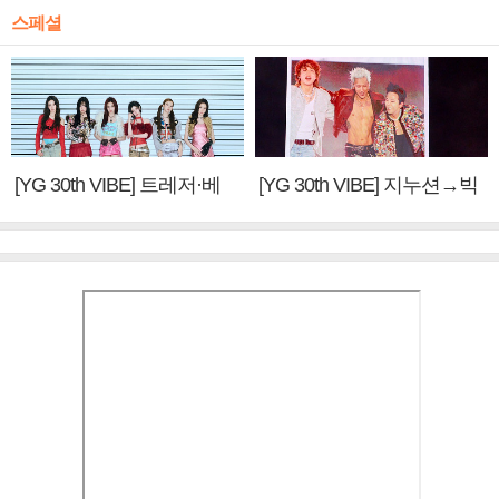
스페셜
[YG 30th VIBE] 트레저·베
[YG 30th VIBE] 지누션→빅
이비몬스터, YG DNA 계승
뱅·투애니원·블랙핑크, YG
③
만의 문법②