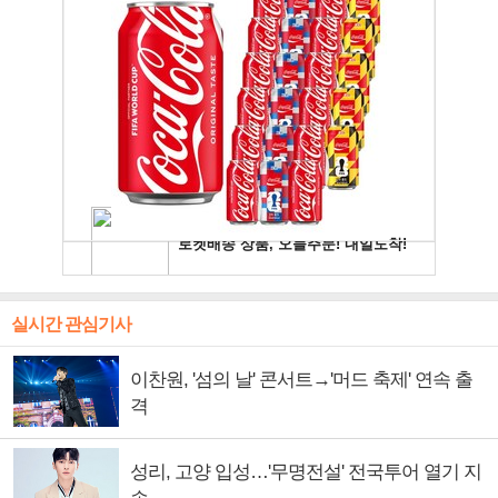
실시간 관심기사
이찬원, '섬의 날' 콘서트→'머드 축제' 연속 출
격
성리, 고양 입성…'무명전설' 전국투어 열기 지