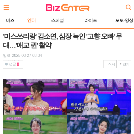
본
문
바
비즈
엔터
스페셜
라이프
포토·영상
로
가
기
'미스쓰리랑' 김소연, 심장 녹인 '고향 오빠' 무
대…'애교 퀸' 활약
입력 2025-03-27 08:34
0
댓글
작게
크게