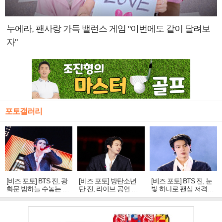
누에라, 팬사랑 가득 밸런스 게임 "이번에도 같이 달려보
자"
포토갤러리
[비즈 포토] BTS 진, 광
[비즈 포토] 방탄소년
[비즈 포토] BTS 진, 눈
화문 밤하늘 수놓는 '비
단 진, 라이브 공연 중
빛 하나로 팬심 저격…
주얼 킹'의 열창
빛나는 독보적 아우라
독보적 카리스마