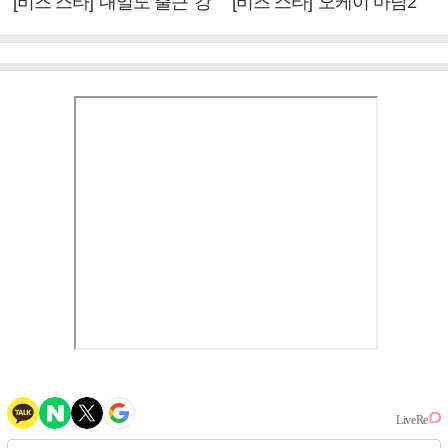
[비즈 스타] '내일도 출근' 강
[비즈 스타] '오케이 마담2'
미나 "아이오아이 불화설?
엄정화 "6년 만의 속편 제
사실 아냐"(인터뷰)
작, 하늘의 뜻"(인터뷰)