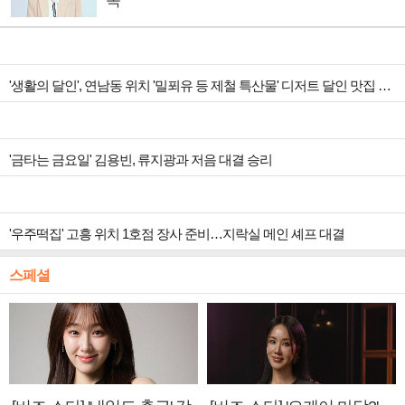
속
'생활의 달인', 연남동 위치 '밀푀유 등 제철 특산물' 디저트 달인 맛집 조명
'금타는 금요일' 김용빈, 류지광과 저음 대결 승리
'우주떡집' 고흥 위치 1호점 장사 준비…지락실 메인 셰프 대결
스페셜