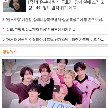
[종합] '유부녀 킬러' 공효진, 장기 밀매 조직 소
탕…4화 정체 발각 위기 예고
3
'편스토랑' 이찬원, 황태해장국·무생채·양념 목살구이 등 윤주모 레시피 섭렵
4
성리, 고양 입성…'무명전설' 전국투어 열기 지속
5
'어서와 한국은' 이탈리아 셰프들, 선재스님→라연 차도영 셰프 만난다
영상뉴스