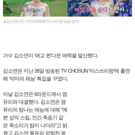
▲김소연(사진 = TV CHOSUN '미스쓰리랑' 방송 캡처)
가수 김소연이 '애교 퀸'다운 매력을 발산했다.
김소연은 지난 26일 방송된 TV CHOSUN '미스쓰리랑'에 출연
해 '악마의 재능' 특집을 꾸몄다.
이날 김소연은 6라운드에서 염
유리와 대결했다. 김소연은 염
유리의 탐나는 재능에 대해 "예
쁜 성악 스킬, 인간 축음기 같
은 목소리가 탐이 나더라"고 밝
혔고 김소연 특유의 깜찍한 목