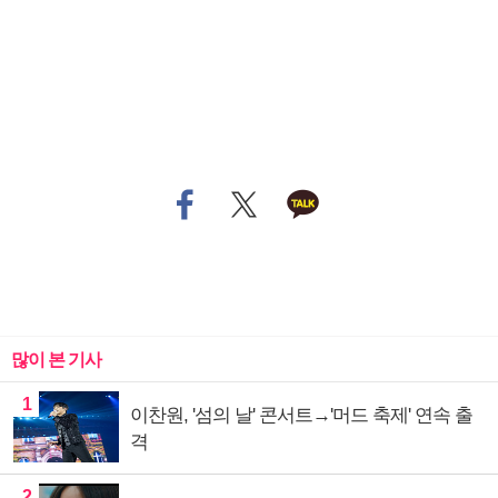
많이 본 기사
1
이찬원, '섬의 날' 콘서트→'머드 축제' 연속 출
격
2