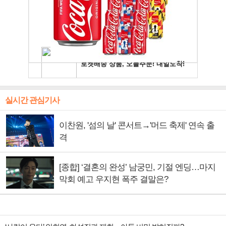
실시간 관심기사
이찬원, '섬의 날' 콘서트→'머드 축제' 연속 출
격
[종합] ‘결혼의 완성’ 남궁민, 기절 엔딩…마지
막회 예고 우지현 폭주 결말은?