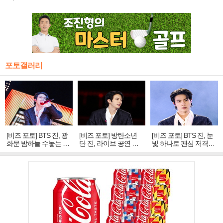
포토갤러리
[비즈 포토] BTS 진, 광
[비즈 포토] 방탄소년
[비즈 포토] BTS 진, 눈
화문 밤하늘 수놓는 '비
단 진, 라이브 공연 중
빛 하나로 팬심 저격…
주얼 킹'의 열창
빛나는 독보적 아우라
독보적 카리스마