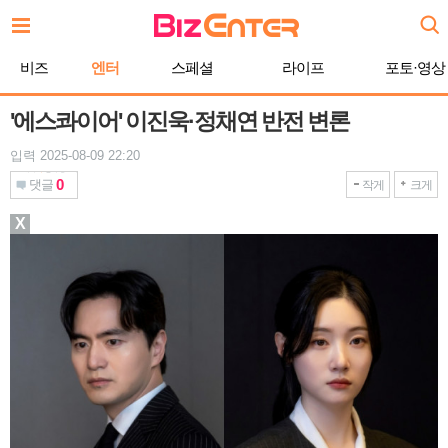
본
문
바
비즈
엔터
스페셜
라이프
포토·영상
로
가
기
'에스콰이어' 이진욱·정채연 반전 변론
입력 2025-08-09 22:20
0
댓글
작게
크게
X