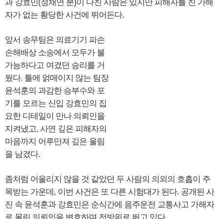
과 강효민(정채연 분)이 다친 사람은 있지만 피해자를 친 가해
자가 없는 황당한 사건에 뛰어든다.
앞서 송무팀은 의료기기 파손
손해배상 소송에서 모두가 불
가능하다고 여겼던 승리를 거
뒀다. 틀에 얽매이지 않는 팀장
윤석훈의 과감한 승부수와 포
기를 모르는 신입 강효민의 집
요한 디테일이 만나 의뢰인을
지켜냈고, 사연 깊은 피해자의
마음까지 어루만져 깊은 울림
을 남겼다.
좀처럼 어울리지 않을 것 같았던 두 사람의 의외의 호흡이 주
목받는 가운데, 이번 사건은 또 다른 시험대가 된다. 공개된 사
진 속 윤석훈과 강효민은 순식간에 음주운전 교통사고 가해자
로 몰린 의뢰인을 변호하며 전방위로 뛰고 있다.