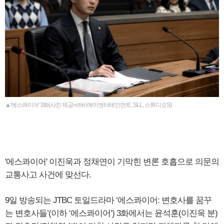
▲'에스콰이어' 3화(사진 제공=㈜비에이엔터테인먼트, SLL, 스튜디오S)
'에스콰이어' 이진욱과 정채연이 기막힌 변론 호흡으로 의문의
교통사고 사건에 맞선다.
9일 방송되는 JTBC 토일드라마 ‘에스콰이어: 변호사를 꿈꾸
는 변호사들’(이하 ‘에스콰이어’) 3화에서는 윤석훈(이진욱 분)