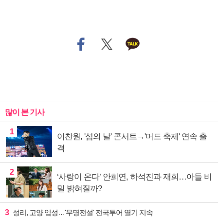
많이 본 기사
1
이찬원, '섬의 날' 콘서트→'머드 축제' 연속 출
격
2
‘사랑이 온다’ 안희연, 하석진과 재회…아들 비
밀 밝혀질까?
3
성리, 고양 입성…'무명전설' 전국투어 열기 지속