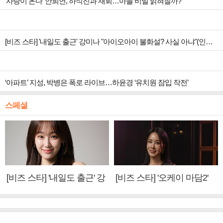
‘사랑이 온다’ 안희연, 하석진과 재회…아들 비밀 밝혀질까?
[비즈 스타] '내일도 출근' 강미나 "아이오아이 불화설? 사실 아냐"(인터뷰)
‘아파트’ 지성, 박병은 폭로 라이브…하윤경 ‘유치원 잠입 작전’
스페셜
[비즈 스타] '내일도 출근' 강
[비즈 스타] '오케이 마담2'
미나 "아이오아이 불화설?
엄정화 "6년 만의 속편 제
사실 아냐"(인터뷰)
작, 하늘의 뜻"(인터뷰)