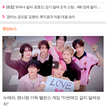
4
[종합] '유부녀 킬러' 공효진, 장기 밀매 조직 소탕…4화 정체 발각 위기 예고
5
'금타는 금요일' 김용빈, 류지광과 저음 대결 승리
영상뉴스
누에라, 팬사랑 가득 밸런스 게임 "이번에도 같이 달려보
자"