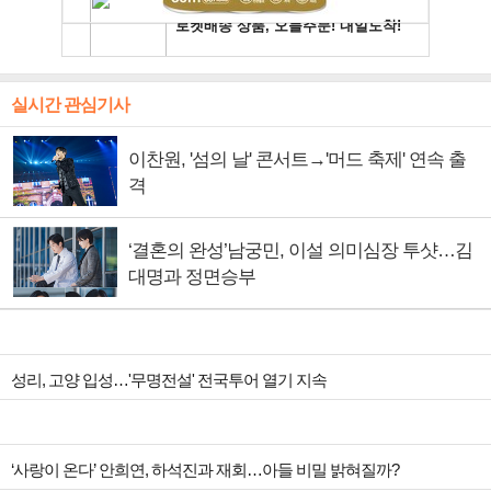
실시간 관심기사
이찬원, '섬의 날' 콘서트→'머드 축제' 연속 출
격
‘결혼의 완성’남궁민, 이설 의미심장 투샷…김
대명과 정면승부
성리, 고양 입성…'무명전설' 전국투어 열기 지속
‘사랑이 온다’ 안희연, 하석진과 재회…아들 비밀 밝혀질까?