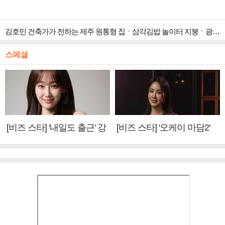
김호민 건축가가 전하는 제주 원통형 집ㆍ삼각김밥 놀이터 지붕ㆍ광주 ‘백소헌’ 등 하나뿐인 지붕(건축탐구 집)
스페셜
[비즈 스타] '내일도 출근' 강
[비즈 스타] '오케이 마담2'
미나 "아이오아이 불화설?
엄정화 "6년 만의 속편 제
사실 아냐"(인터뷰)
작, 하늘의 뜻"(인터뷰)