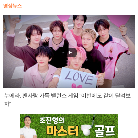
영상뉴스
누에라, 팬사랑 가득 밸런스 게임 "이번에도 같이 달려보
자"