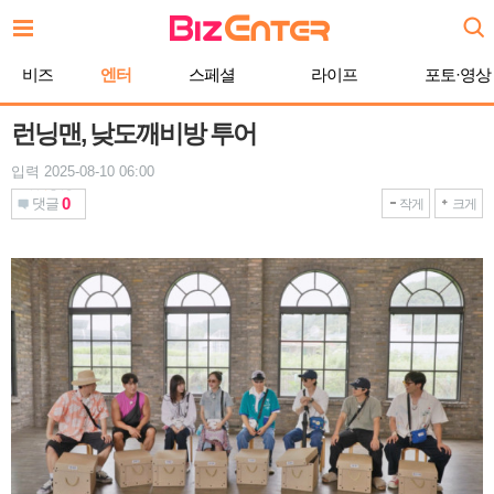
본
문
바
비즈
엔터
스페셜
라이프
포토·영상
로
가
기
런닝맨, 낮도깨비방 투어
입력 2025-08-10 06:00
0
댓글
작게
크게