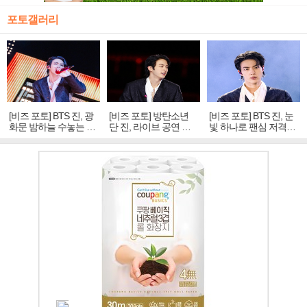
포토갤러리
[비즈 포토] BTS 진, 광
[비즈 포토] 방탄소년
[비즈 포토] BTS 진, 눈
화문 밤하늘 수놓는 '비
단 진, 라이브 공연 중
빛 하나로 팬심 저격…
주얼 킹'의 열창
빛나는 독보적 아우라
독보적 카리스마