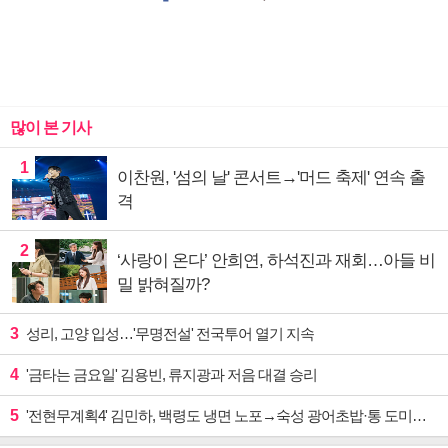
많이 본 기사
1
이찬원, '섬의 날' 콘서트→'머드 축제' 연속 출
격
2
‘사랑이 온다’ 안희연, 하석진과 재회…아들 비
밀 밝혀질까?
3
성리, 고양 입성…'무명전설' 전국투어 열기 지속
4
'금타는 금요일' 김용빈, 류지광과 저음 대결 승리
5
'전현무계획4' 김민하, 백령도 냉면 노포→숙성 광어초밥·통 도미찜 맛집 탐방