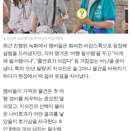
▲'런닝맨' 낮도깨비방 투어(사진제공=SBS)
최근 진행된 녹화에서 멤버들은 화려한 바캉스룩으로 등장해
설렘을 드러냈지만, 각자 챙겨온 ‘여행 필수템’을 두고 “이게
왜 필수템이냐”, “출연료가 아깝다” 등 거침없는 비난을 쏟아
냈다. 특히 ‘만년 팔랑귀’ 지석진은 슬그머니 물건을 바꿔치기
하다가 현장에서 딱 걸려 웃음을 자아냈다.
멤버들이 가져온 물건은 첫 여
행 경비를 좌우하는 중요한 열
쇠였고, 지석진의 선택이 불러
온 나비효과가 어떤 결과를 낳
았을지 호기심을 자극한다. 8
인 8색의 개성 넘치는 필수템