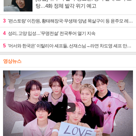
탕…4화 정체 발각 위기 예고
3
'편스토랑' 이찬원, 황태해장국·무생채·양념 목살구이 등 윤주모 레시피 섭렵
4
성리, 고양 입성…'무명전설' 전국투어 열기 지속
5
'어서와 한국은' 이탈리아 셰프들, 선재스님→라연 차도영 셰프 만난다
영상뉴스