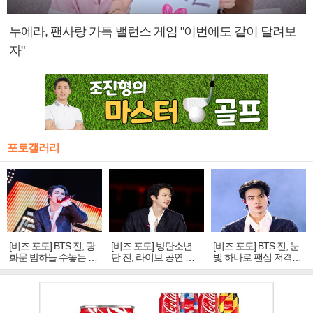
누에라, 팬사랑 가득 밸런스 게임 "이번에도 같이 달려보
자"
포토갤러리
[비즈 포토] BTS 진, 광
[비즈 포토] 방탄소년
[비즈 포토] BTS 진, 눈
화문 밤하늘 수놓는 '비
단 진, 라이브 공연 중
빛 하나로 팬심 저격…
주얼 킹'의 열창
빛나는 독보적 아우라
독보적 카리스마