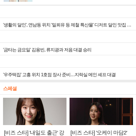
'생활의 달인', 연남동 위치 '밀푀유 등 제철 특산물' 디저트 달인 맛집 조명
'금타는 금요일' 김용빈, 류지광과 저음 대결 승리
'우주떡집' 고흥 위치 1호점 장사 준비…지락실 메인 셰프 대결
스페셜
[비즈 스타] '내일도 출근' 강
[비즈 스타] '오케이 마담2'