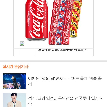
실시간 관심기사
이찬원, '섬의 날' 콘서트→'머드 축제' 연속 출
격
성리, 고양 입성…'무명전설' 전국투어 열기 지
속