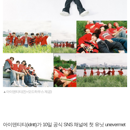
▲아이덴티티(진=모드하우스 제공)
아이덴티티(idntt)가 10일 공식 SNS 채널에 첫 유닛 unevermet