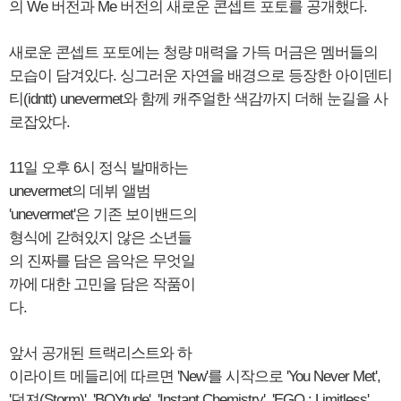
의 We 버전과 Me 버전의 새로운 콘셉트 포토를 공개했다.
새로운 콘셉트 포토에는 청량 매력을 가득 머금은 멤버들의
모습이 담겨있다. 싱그러운 자연을 배경으로 등장한 아이덴티
티(idntt) unevermet와 함께 캐주얼한 색감까지 더해 눈길을 사
로잡았다.
11일 오후 6시 정식 발매하는
unevermet의 데뷔 앨범
'unevermet'은 기존 보이밴드의
형식에 갇혀있지 않은 소년들
의 진짜를 담은 음악은 무엇일
까에 대한 고민을 담은 작품이
다.
앞서 공개된 트랙리스트와 하
이라이트 메들리에 따르면 'New'를 시작으로 'You Never Met',
'던져(Storm)', 'BOYtude', 'Instant Chemistry', 'EGO : Limitless',