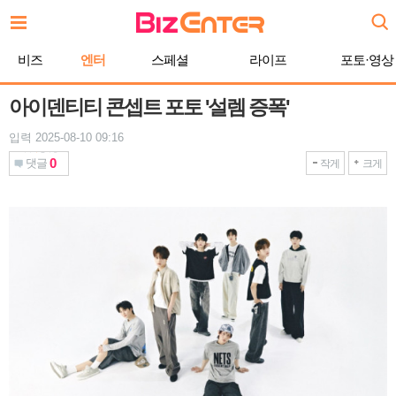
본
문
바
비즈
엔터
스페셜
라이프
포토·영상
로
가
기
아이덴티티 콘셉트 포토 '설렘 증폭'
입력 2025-08-10 09:16
0
댓글
작게
크게