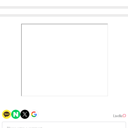
미나 "아이오아이 불화설?
엄정화 "6년 만의 속편 제
사실 아냐"(인터뷰)
작, 하늘의 뜻"(인터뷰)