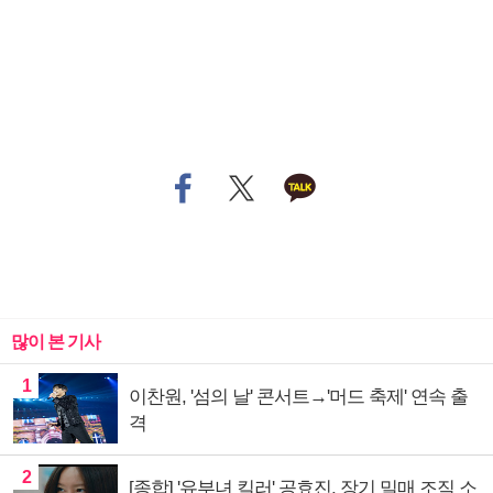
많이 본 기사
1
이찬원, '섬의 날' 콘서트→'머드 축제' 연속 출
격
2
[종합] '유부녀 킬러' 공효진, 장기 밀매 조직 소