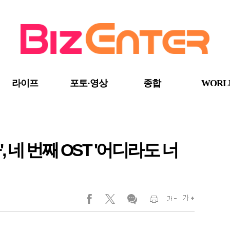
라이프
포토·영상
종합
WORL
 네 번째 OST '어디라도 너