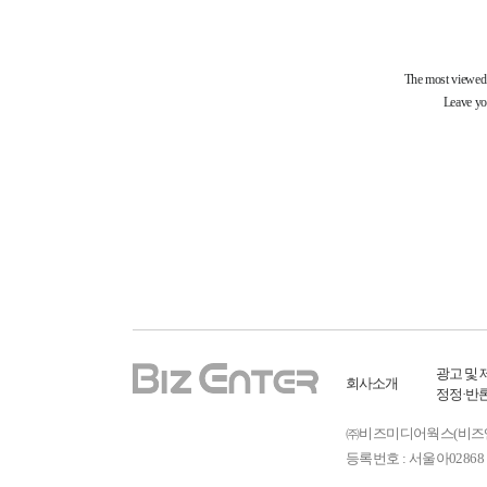
광고 및 
회사소개
정정·반
㈜비즈미디어웍스(비즈엔터) ㅣ
등록번호 : 서울아02868 