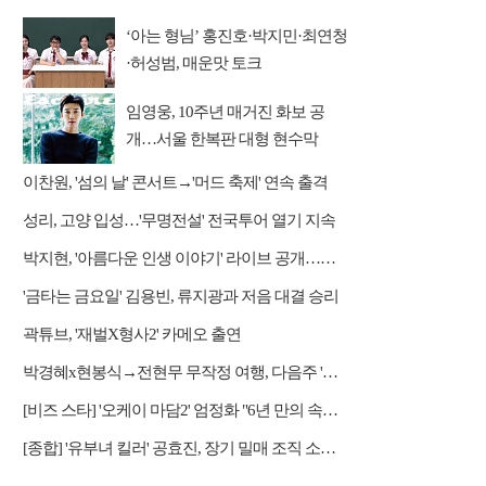
‘아는 형님’ 홍진호·박지민·최연청
·허성범, 매운맛 토크
임영웅, 10주년 매거진 화보 공
개…서울 한복판 대형 현수막
이찬원, '섬의 날' 콘서트→'머드 축제' 연속 출격
성리, 고양 입성…'무명전설' 전국투어 열기 지속
박지현, '아름다운 인생 이야기' 라이브 공개…감성 보컬 전달
'금타는 금요일' 김용빈, 류지광과 저음 대결 승리
곽튜브, '재벌X형사2' 카메오 출연
박경혜x현봉식→전현무 무작정 여행, 다음주 '나 혼자 산다' 예고
[비즈 스타] '오케이 마담2' 엄정화 "6년 만의 속편 제작, 하늘의 뜻"(인터뷰)
[종합] '유부녀 킬러' 공효진, 장기 밀매 조직 소탕…4화 정체 발각 위기 예고