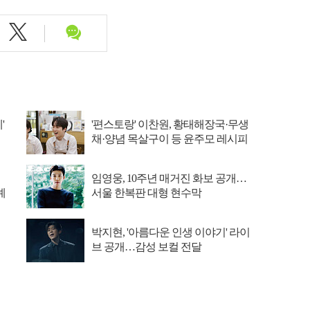
'
'편스토랑' 이찬원, 황태해장국·무생
채·양념 목살구이 등 윤주모 레시피
섭렵
임영웅, 10주년 매거진 화보 공개…
예
서울 한복판 대형 현수막
박지현, '아름다운 인생 이야기' 라이
브 공개…감성 보컬 전달