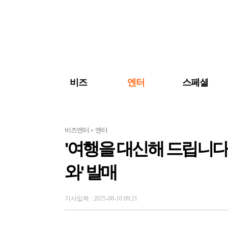
검색 바로가기
주메뉴 바로가기
주요 기사 바로가기
비즈
엔터
스페셜
비즈엔터
엔터
>
'여행을 대신해 드립니다',
와' 발매
기사입력 : 2025-08-10 09:21