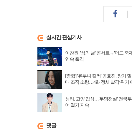
실시간 관심기사
이찬원, '섬의 날' 콘서트→'머드 축제
연속 출격
[종합] '유부녀 킬러' 공효진, 장기 밀
매 조직 소탕…4화 정체 발각 위기 
고
성리, 고양 입성…'무명전설' 전국투
어 열기 지속
댓글