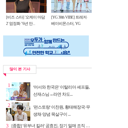
[비즈 스타] '오케이 마담
[YG 30th VIBE] 트레저·
2' 엄정화 "6년 만...
베이비몬스터, YG
DNA...
많이 본 기사
1
'어서와 한국은' 이탈리아 셰프들,
선재스님→라연 차도...
2
'편스토랑' 이찬원, 황태해장국·무
생채·양념 목살구이 ...
3
[종합] '유부녀 킬러' 공효진, 장기 밀매 조직 소탕…4...