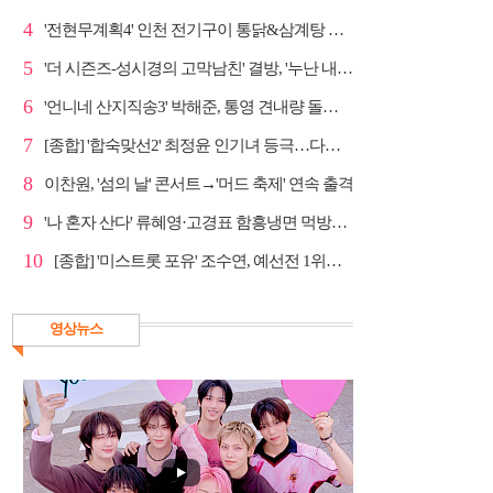
4
'전현무계획4' 인천 전기구이 통닭&삼계탕 노포 맛집 탐방
5
'더 시즌즈-성시경의 고막남친' 결방, '누난 내게 여자...
6
'언니네 산지직송3' 박해준, 통영 견내량 돌미역 조업 ...
7
[종합] '합숙맞선2' 최정윤 인기녀 등극…다음주 마지막...
8
이찬원, '섬의 날' 콘서트→'머드 축제' 연속 출격
9
'나 혼자 산다' 류혜영·고경표 함흥냉면 먹방→남산 산책
10
[종합] '미스트롯 포유' 조수연, 예선전 1위…신윤승 지...
영상뉴스