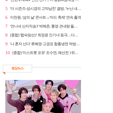
5
'더 시즌즈-성시경의 고막남친' 결방, '누난 내게 여자...
6
이찬원, '섬의 날' 콘서트→'머드 축제' 연속 출격
7
'언니네 산지직송3' 박해준, 통영 견내량 돌미역 조업 ...
8
[종합] '합숙맞선2' 최정윤 인기녀 등극…다음주 마지막...
9
'나 혼자 산다' 류혜영·고경표 함흥냉면 먹방→남산 산책
10
[종합] '미스트롯 포유' 조수연, 예선전 1위…신윤승 지...
영상뉴스