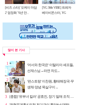
[비즈 스타] '오케이 마담
[YG 30th VIBE] 트레저·
2' 엄정화 "6년 만...
베이비몬스터, YG
DNA...
많이 본 기사
1
'어서와 한국은' 이탈리아 셰프들,
선재스님→라연 차도...
2
'편스토랑' 이찬원, 황태해장국·무
생채·양념 목살구이 ...
3
[종합] '유부녀 킬러' 공효진, 장기 밀매 조직 소탕…4...
4
'전현무계획4' 인천 전기구이 통닭&삼계탕 노포 맛집 탐방