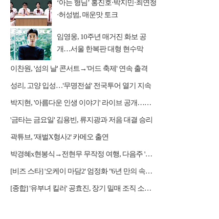
‘아는 형님’ 홍진호·박지민·최연청
·허성범, 매운맛 토크
임영웅, 10주년 매거진 화보 공
개…서울 한복판 대형 현수막
이찬원, '섬의 날' 콘서트→'머드 축제' 연속 출격
성리, 고양 입성…'무명전설' 전국투어 열기 지속
박지현, '아름다운 인생 이야기' 라이브 공개…감성 보컬 전달
'금타는 금요일' 김용빈, 류지광과 저음 대결 승리
곽튜브, '재벌X형사2' 카메오 출연
박경혜x현봉식→전현무 무작정 여행, 다음주 '나 혼자 산다' 예고
[비즈 스타] '오케이 마담2' 엄정화 "6년 만의 속편 제작, 하늘의 뜻"(인터뷰)
[종합] '유부녀 킬러' 공효진, 장기 밀매 조직 소탕…4화 정체 발각 위기 예고