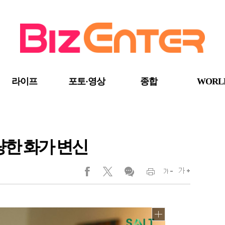
라이프
포토·영상
종합
WORL
량한 화가 변신