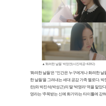
▲'화려한 날들' 박정연(사진제공=KBS2)
'화려한 날들'은 "인간은 누구에게나 화려한 날
한 날들'을 그려내는 세대 공감 가족 멜로다.
란)와 박진석(박성근)의 딸 '박영라' 역을 맡
영라는 '주목받는 신예 화가'라는 타이틀에 갇혀