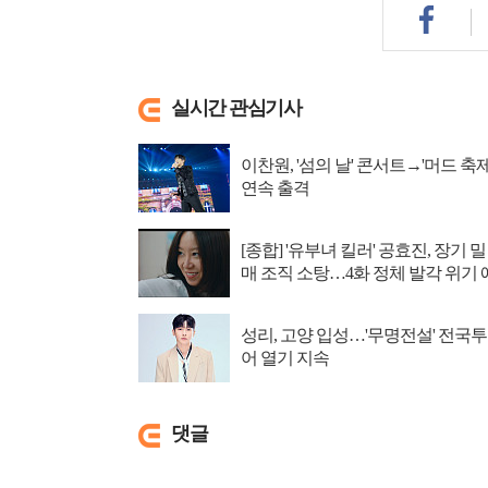
실시간 관심기사
이찬원, '섬의 날' 콘서트→'머드 축제
연속 출격
[종합] '유부녀 킬러' 공효진, 장기 밀
매 조직 소탕…4화 정체 발각 위기 
고
성리, 고양 입성…'무명전설' 전국투
어 열기 지속
댓글