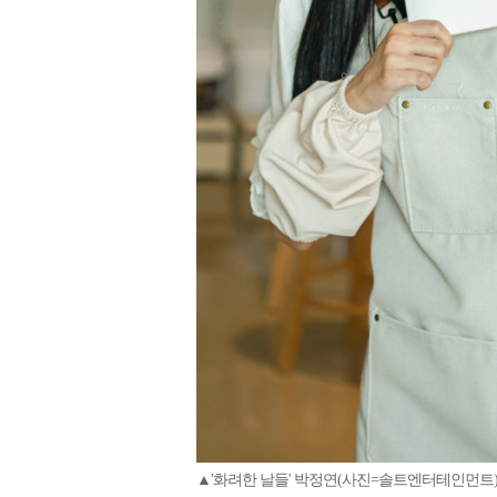
▲'화려한 날들' 박정연(사진=솔트엔터테인먼트