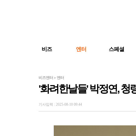
검색 바로가기
주메뉴 바로가기
주요 기사 바로가기
비즈
엔터
스페셜
비즈엔터
엔터
>
'화려한날들' 박정연, 청
기사입력 : 2025-08-10 09:44