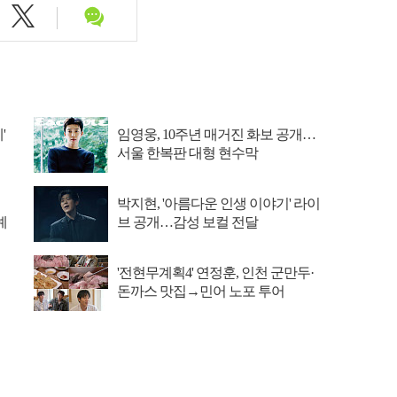
'
임영웅, 10주년 매거진 화보 공개…
서울 한복판 대형 현수막
박지현, '아름다운 인생 이야기' 라이
예
브 공개…감성 보컬 전달
'전현무계획4' 연정훈, 인천 군만두·
돈까스 맛집→민어 노포 투어