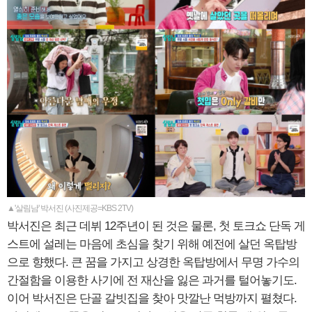
▲'살림남' 박서진 (사진제공=KBS 2TV)
박서진은 최근 데뷔 12주년이 된 것은 물론, 첫 토크쇼 단독 게
스트에 설레는 마음에 초심을 찾기 위해 예전에 살던 옥탑방
으로 향했다. 큰 꿈을 가지고 상경한 옥탑방에서 무명 가수의
간절함을 이용한 사기에 전 재산을 잃은 과거를 털어놓기도.
이어 박서진은 단골 갈빗집을 찾아 맛깔난 먹방까지 펼쳤다.