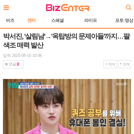
본
문
바
비즈
엔터
스페셜
라이프
포토·영상
로
가
기
박서진, '살림남'→'옥탑방의 문제아들'까지…팔
색조 매력 발산
입력 2025-08-10 10:06
0
댓글
작게
크게