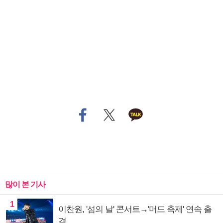
많이 본 기사
1
이찬원, '섬의 날' 콘서트→'머드 축제' 연속 출
격