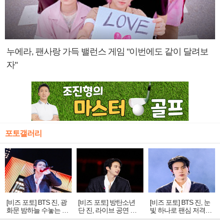
누에라, 팬사랑 가득 밸런스 게임 "이번에도 같이 달려보
자"
포토갤러리
[비즈 포토] BTS 진, 광
[비즈 포토] 방탄소년
[비즈 포토] BTS 진, 눈
화문 밤하늘 수놓는 '비
단 진, 라이브 공연 중
빛 하나로 팬심 저격…
주얼 킹'의 열창
빛나는 독보적 아우라
독보적 카리스마