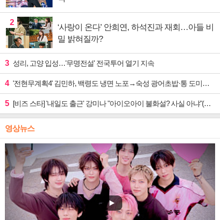
2
‘사랑이 온다’ 안희연, 하석진과 재회…아들 비
밀 밝혀질까?
3
성리, 고양 입성…'무명전설' 전국투어 열기 지속
4
'전현무계획4' 김민하, 백령도 냉면 노포→숙성 광어초밥·통 도미찜 맛집 탐방
5
[비즈 스타] '내일도 출근' 강미나 "아이오아이 불화설? 사실 아냐"(인터뷰)
영상뉴스