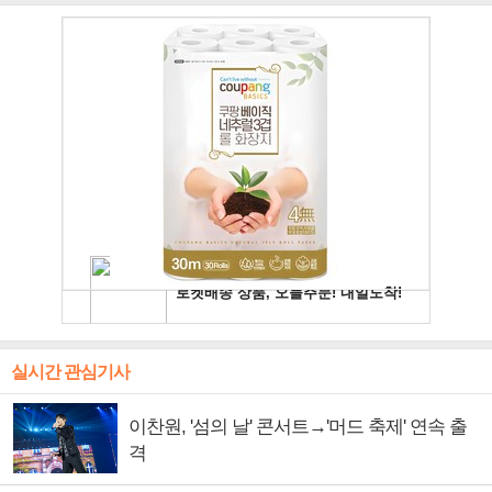
실시간 관심기사
이찬원, '섬의 날' 콘서트→'머드 축제' 연속 출
격