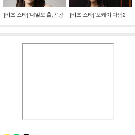
[비즈 스타] '내일도 출근' 강
[비즈 스타] '오케이 마담2'
미나 "아이오아이 불화설?
엄정화 "6년 만의 속편 제
사실 아냐"(인터뷰)
작, 하늘의 뜻"(인터뷰)