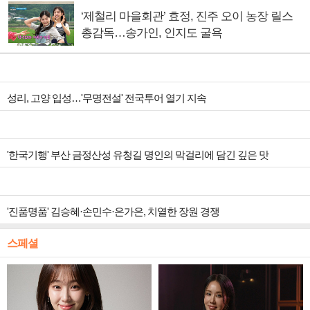
‘제철리 마을회관’ 효정, 진주 오이 농장 릴스
총감독…송가인, 인지도 굴욕
성리, 고양 입성…'무명전설' 전국투어 열기 지속
'한국기행' 부산 금정산성 유청길 명인의 막걸리에 담긴 깊은 맛
'진품명품' 김승혜·손민수·은가은, 치열한 장원 경쟁
스페셜