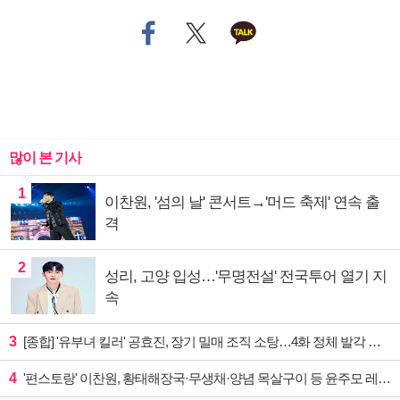
많이 본 기사
1
이찬원, '섬의 날' 콘서트→'머드 축제' 연속 출
격
2
성리, 고양 입성…'무명전설' 전국투어 열기 지
속
3
[종합] '유부녀 킬러' 공효진, 장기 밀매 조직 소탕…4화 정체 발각 위기 예고
4
'편스토랑' 이찬원, 황태해장국·무생채·양념 목살구이 등 윤주모 레시피 섭렵