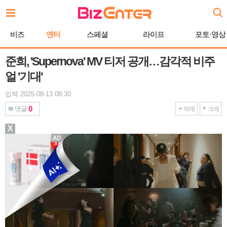
본
문
바
비즈
엔터
스페셜
라이프
포토·영상
로
가
기
준희, 'Supernova' MV 티저 공개…감각적 비주
얼 '기대'
입력 2025-08-13 08:30
0
댓글
작게
크게
X