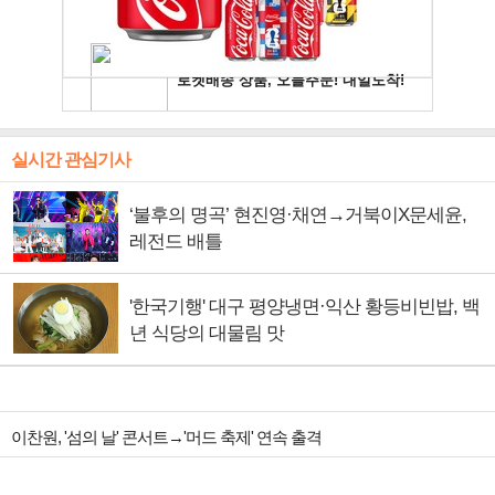
실시간 관심기사
‘불후의 명곡’ 현진영·채연→거북이X문세윤,
레전드 배틀
'한국기행' 대구 평양냉면·익산 황등비빈밥, 백
년 식당의 대물림 맛
이찬원, '섬의 날' 콘서트→'머드 축제' 연속 출격