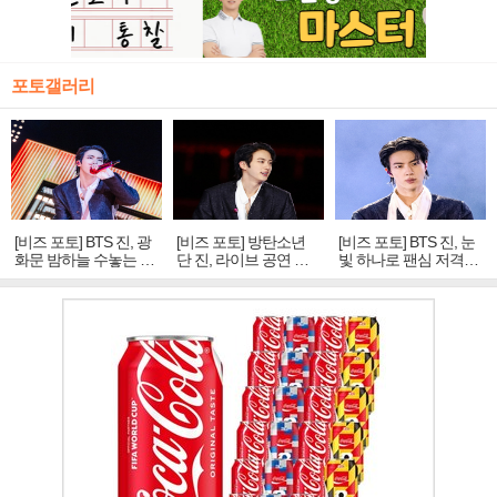
포토갤러리
[비즈 포토] BTS 진, 광
[비즈 포토] 방탄소년
[비즈 포토] BTS 진, 눈
화문 밤하늘 수놓는 '비
단 진, 라이브 공연 중
빛 하나로 팬심 저격…
주얼 킹'의 열창
빛나는 독보적 아우라
독보적 카리스마