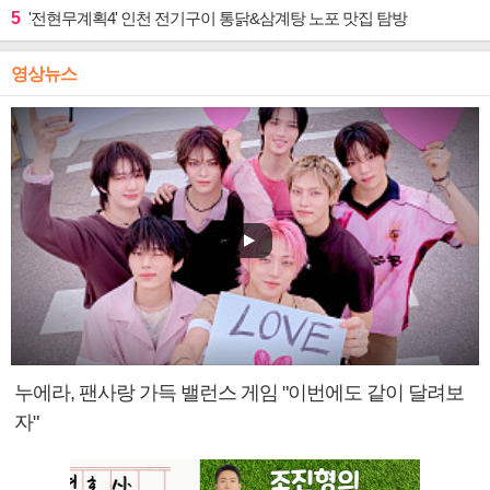
5
'전현무계획4' 인천 전기구이 통닭&삼계탕 노포 맛집 탐방
영상뉴스
누에라, 팬사랑 가득 밸런스 게임 "이번에도 같이 달려보
자"