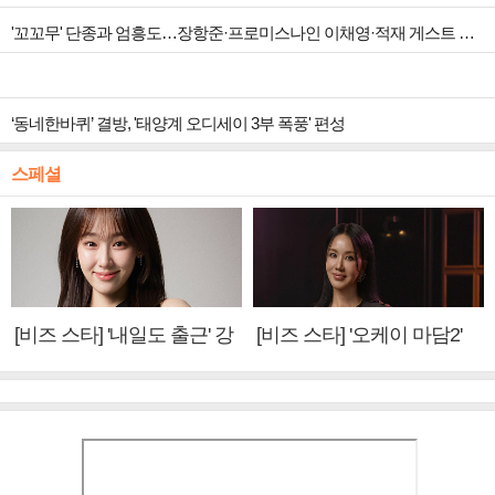
'꼬꼬무' 단종과 엄흥도…장항준·프로미스나인 이채영·적재 게스트 출연
‘동네한바퀴’ 결방, '태양계 오디세이 3부 폭풍' 편성
스페셜
[비즈 스타] '내일도 출근' 강
[비즈 스타] '오케이 마담2'
미나 "아이오아이 불화설?
엄정화 "6년 만의 속편 제
사실 아냐"(인터뷰)
작, 하늘의 뜻"(인터뷰)