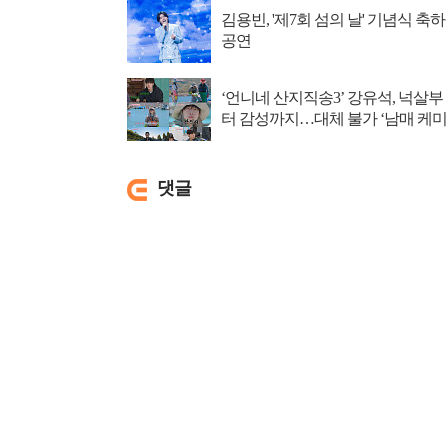
김용빈, '제7회 섬의 날' 기념식 축하
공연
‘언니네 산지직송3’ 강유석, 넉살부
터 감성까지…대체 불가 ‘남매 케미
댓글