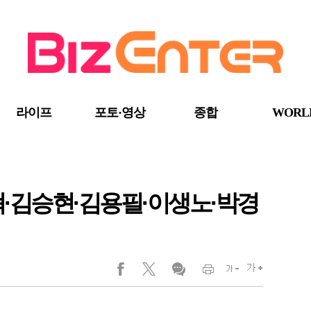
라이프
포토·영상
종합
WORL
혁·김승현·김용필·이생노·박경