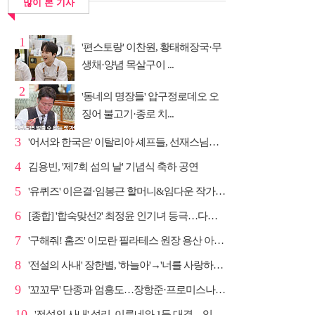
많이 본 기사
1
'편스토랑' 이찬원, 황태해장국·무
생채·양념 목살구이 ...
2
'동네의 명장들' 압구정로데오 오
징어 불고기·종로 치...
3
'어서와 한국은' 이탈리아 셰프들, 선재스님→라연 차도...
4
김용빈, '제7회 섬의 날' 기념식 축하 공연
5
'유퀴즈' 이은결·임봉근 할머니&임다운 작가·이승철, '...
6
[종합] '합숙맞선2' 최정윤 인기녀 등극…다음주 마지막...
7
'구해줘! 홈즈' 이모란 필라테스 원장 용산 아파트 방...
8
'전설의 사내' 장한별, '하늘아'→'너를 사랑하고도' 명...
9
'꼬꼬무' 단종과 엄흥도…장항준·프로미스나인 이채영·...
10
'전설의 사내' 성리, 이루네와 1등 대결…임영웅 '보금...