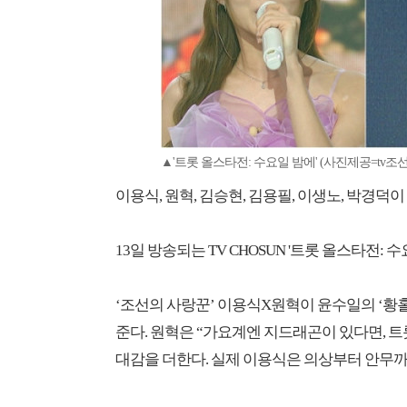
▲'트롯 올스타전: 수요일 밤에' (사진제공=tv조선
이용식, 원혁, 김승현, 김용필, 이생노, 박경덕이
13일 방송되는 TV CHOSUN '트롯 올스타전: 
‘조선의 사랑꾼’ 이용식X원혁이 윤수일의 ‘황홀
준다. 원혁은 “가요계엔 지드래곤이 있다면, 트
대감을 더한다. 실제 이용식은 의상부터 안무까