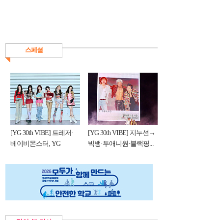
스페셜
[YG 30th VIBE] 트레저·
[YG 30th VIBE] 지누션→
베이비몬스터, YG
빅뱅·투애니원·블랙핑...
DNA...