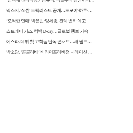
‘언니네 산지직송3’ 강유석, 넉살부터 감성까지…대체 불가 ‘남매 케미’
넥스지, '쏘씬' 트랙리스트 공개…토모야·하루·휴이 자작곡 수록
‘오싹한 연애’ 박은빈·양세종, 관계 변화 예고…옹성우 본색 드러낸다
스트레이 키즈, 컴백 D-day…글로벌 행보 가속
에스파, 데뷔 첫 고척돔 단독 콘서트…새 월드투어 시작
박소담, ‘콘클라베’ 배리어프리버전 내레이션 재능 기부 “뜻깊은 경험”