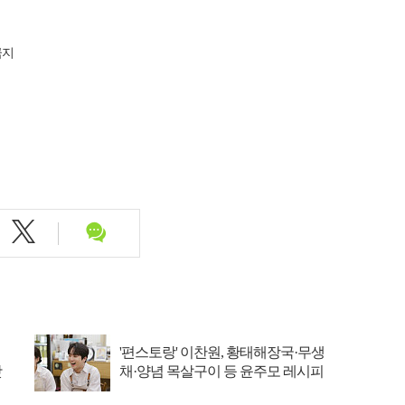
금지
'편스토랑' 이찬원, 황태해장국·무생
맛
채·양념 목살구이 등 윤주모 레시피
섭렵