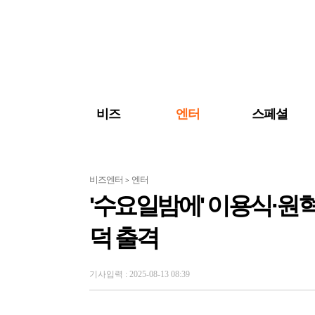
검색 바로가기
주메뉴 바로가기
주요 기사 바로가기
비즈
엔터
스페셜
비즈엔터
엔터
>
'수요일밤에' 이용식·원
덕 출격
기사입력 : 2025-08-13 08:39