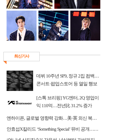
최신기사
데뷔 10주년 SF9, 정규 2집 컴백…
콘서트·팝업스토어 등 열일 행보
[스톡 브리핑] YG엔터, 2Q 영업이
익 110억…전년比 31.2% 증가
엔하이픈, 글로벌 영향력 강화…美·英 외신 북남미 투어 호평
안효섭X칼리드 ‘Something Special’ 뮤비 공개…한 편의 청춘 영화