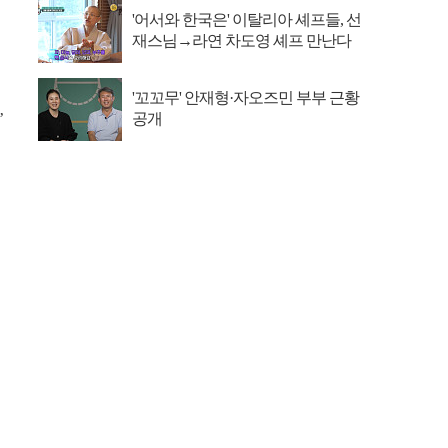
'어서와 한국은' 이탈리아 셰프들, 선
재스님→라연 차도영 셰프 만난다
'꼬꼬무' 안재형·자오즈민 부부 근황
’
공개