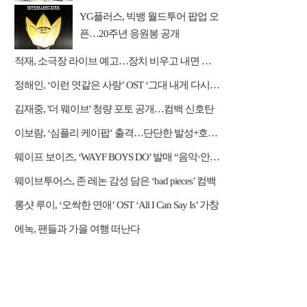
억
YG플러스, 빅뱅 월드투어 팝업 오
픈…20주년 응원봉 공개
적재, 소극장 라이브 예고…장치 비우고 내면 채운다
정해인, ‘이런 엿같은 사랑’ OST ‘그대 내게 다시’ 리메이크 가창
김재중, '더 웨이브' 청량 포토 공개…컴백 신호탄
이보람, ‘심플리 케이팝’ 출격…단단한 발성+호소력 짙은 음색 무대 압도
웨이프 보이즈, ‘WAYF BOYS DO’ 발매 “음악·안무·비주얼 직접 참여”
웨이브투어스, 존 레논 감성 담은 ‘bad pieces’ 컴백
롱샷 루이, ‘오싹한 연애’ OST ‘All I Can Say Is’ 가창
에녹, 팬들과 가을 여행 떠난다