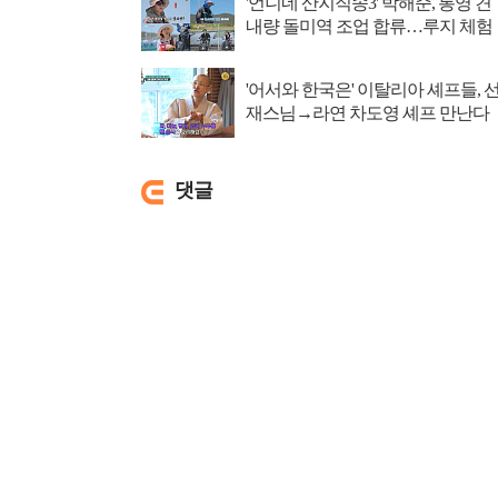
'언니네 산지직송3' 박해준, 통영 견
내량 돌미역 조업 합류…루지 체험
'어서와 한국은' 이탈리아 셰프들, 
재스님→라연 차도영 셰프 만난다
댓글