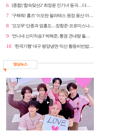
6
[종합] '합숙맞선2' 최정윤 인기녀 등극…다음주 마지막...
7
'구해줘! 홈즈' 이모란 필라테스 원장 용산 아파트 방...
8
'꼬꼬무' 단종과 엄흥도…장항준·프로미스나인 이채영·...
9
'언니네 산지직송3' 박해준, 통영 견내량 돌미역 조업 ...
10
'한국기행' 대구 평양냉면·익산 황등비빈밥, 백년 식당...
영상뉴스