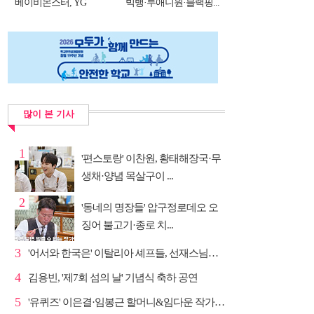
베이비몬스터, YG
빅뱅·투애니원·블랙핑...
DNA...
많이 본 기사
1
'편스토랑' 이찬원, 황태해장국·무
생채·양념 목살구이 ...
2
'동네의 명장들' 압구정로데오 오
징어 불고기·종로 치...
3
'어서와 한국은' 이탈리아 셰프들, 선재스님→라연 차도...
4
김용빈, '제7회 섬의 날' 기념식 축하 공연
5
'유퀴즈' 이은결·임봉근 할머니&임다운 작가·이승철, '...