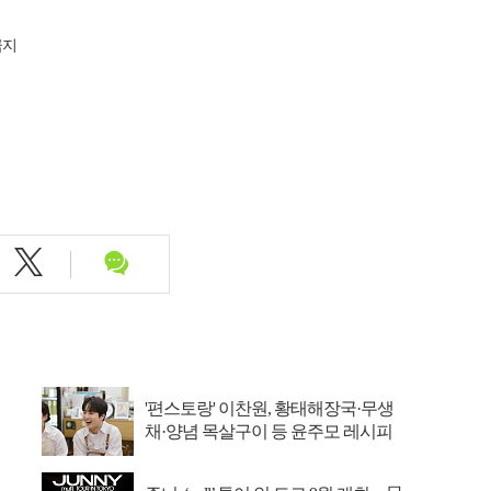
금지
'편스토랑' 이찬원, 황태해장국·무생
채·양념 목살구이 등 윤주모 레시피
섭렵