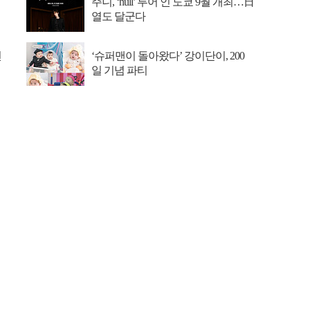
주니, ‘null’ 투어 인 도쿄 9월 개최…日
열도 달군다
선
‘슈퍼맨이 돌아왔다’ 강이단이, 200
일 기념 파티