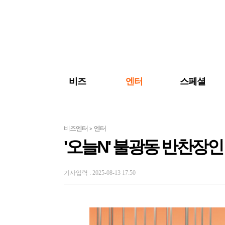
검색 바로가기
주메뉴 바로가기
주요 기사 바로가기
비즈
엔터
스페셜
비즈엔터
엔터
>
'오늘N' 불광동 반찬장
기사입력 : 2025-08-13 17:50