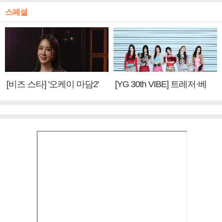
스페셜
[비즈 스타] '오케이 마담2'
[YG 30th VIBE] 트레저·베
엄정화 "6년 만의 속편 제
이비몬스터, YG DNA 계승
작, 하늘의 뜻"(인터뷰)
③