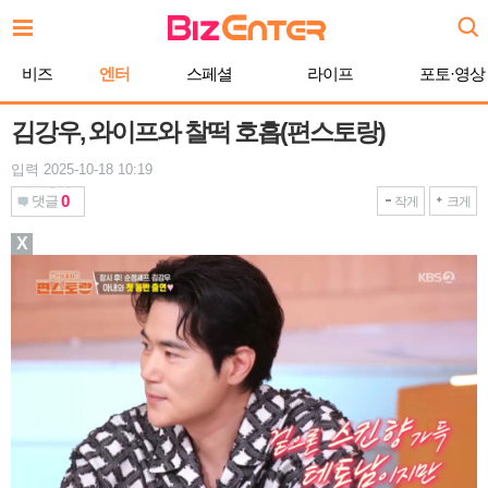
본
문
바
비즈
엔터
스페셜
라이프
포토·영상
로
가
기
김강우, 와이프와 찰떡 호흡(편스토랑)
입력 2025-10-18 10:19
0
댓글
작게
크게
X