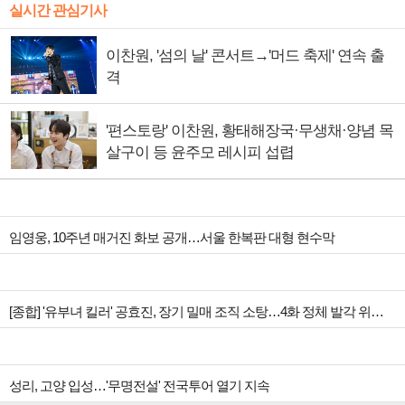
실시간 관심기사
이찬원, '섬의 날' 콘서트→'머드 축제' 연속 출
격
'편스토랑' 이찬원, 황태해장국·무생채·양념 목
살구이 등 윤주모 레시피 섭렵
임영웅, 10주년 매거진 화보 공개…서울 한복판 대형 현수막
[종합] '유부녀 킬러' 공효진, 장기 밀매 조직 소탕…4화 정체 발각 위기 예고
성리, 고양 입성…'무명전설' 전국투어 열기 지속