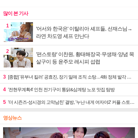
많이 본 기사
1
'어서와 한국은' 이탈리아 셰프들, 선재스님→
라연 차도영 셰프 만난다
2
'편스토랑' 이찬원, 황태해장국·무생채·양념 목
살구이 등 윤주모 레시피 섭렵
3
[종합] '유부녀 킬러' 공효진, 장기 밀매 조직 소탕…4화 정체 발각 위기 예고
4
'전현무계획4' 인천 전기구이 통닭&삼계탕 노포 맛집 탐방
5
'더 시즌즈-성시경의 고막남친' 결방, '누난 내게 여자야2' 커플 스토리 편성
영상뉴스