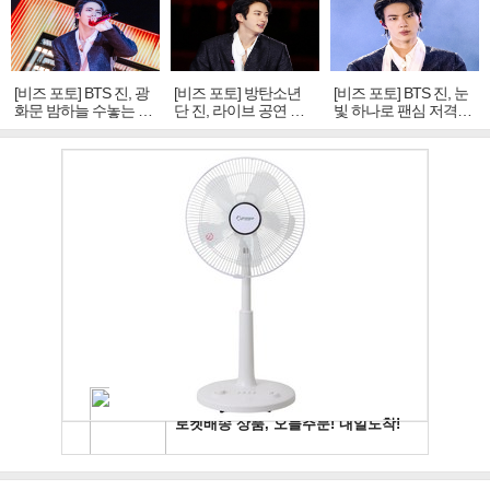
[비즈 포토] BTS 진, 광
[비즈 포토] 방탄소년
[비즈 포토] BTS 진, 눈
화문 밤하늘 수놓는 '비
단 진, 라이브 공연 중
빛 하나로 팬심 저격…
주얼 킹'의 열창
빛나는 독보적 아우라
독보적 카리스마