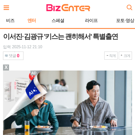
본
문
바
비즈
엔터
스페셜
라이프
포토·영상
로
가
기
이서진·김광규 '키스는 괜히해서' 특별출연
입력 2025-11-12 21:10
0
댓글
작게
크게
X