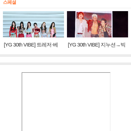
스페셜
[YG 30th VIBE] 트레저·베
[YG 30th VIBE] 지누션→빅
이비몬스터, YG DNA 계승
뱅·투애니원·블랙핑크, YG
③
만의 문법②