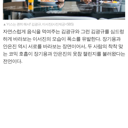
▲‘키스는 괜히 해서!’ 김광규, 이서진(사진제공=SBS)
자연스럽게 음식을 먹여주는 김광규와 그런 김광규를 심드렁
하게 바라보는 이서진의 모습이 폭소를 유발한다. 장기용과
안은진 역시 서로를 바라보는 장면이어서, 두 사람의 착착 맞
는 코믹 호흡이 장기용과 안은진의 웃참 챌린지를 불러왔다는
전언이다.