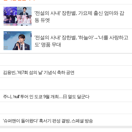
'전설의 사내' 장한별, 가요제 출신 엄마와 감
동 듀엣
'전설의 사내' 장한별, '하늘아'→'너를 사랑하고
도' 명품 무대
김용빈, '제7회 섬의 날' 기념식 축하 공연
주니, ‘null’ 투어 인 도쿄 9월 개최…日 열도 달군다
'슈퍼맨이 돌아왔다' 혹서기 편성 결방, 스페셜 방송