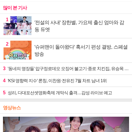
많이 본 기사
1
'전설의 사내' 장한별, 가요제 출신 엄마와 감
동 듀엣
2
'슈퍼맨이 돌아왔다' 혹서기 편성 결방, 스페셜
방송
3
'동네의 명장들' 압구정로데오 오징어 불고기·종로 치킨집, 유승목 입맛 저격
4
‘KSI 영향력 지수’ 론칭, 이찬원·전유진 7월 차트 남녀 1위
5
성리, 다대포선셋영화축제 개막식 출격…감성 라이브 예고
영상뉴스