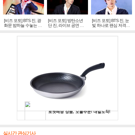
[비즈 포토] BTS 진, 광
[비즈 포토] 방탄소년
[비즈 포토] BTS 진, 눈
화문 밤하늘 수놓는 '비
단 진, 라이브 공연 중
빛 하나로 팬심 저격…
주얼 킹'의 열창
빛나는 독보적 아우라
독보적 카리스마
실시간 관심기사