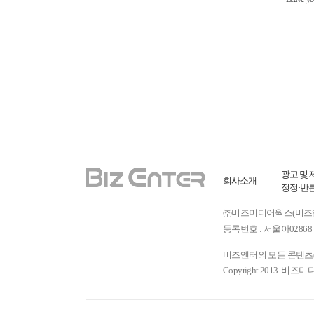
광고 및 
회사소개
정정·반
㈜비즈미디어웍스(비즈엔터) ㅣ
등록번호 : 서울아02868 
비즈엔터의 모든 콘텐츠(기
Copyright 2013. 비즈미