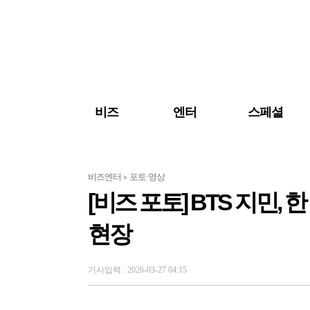
검색 바로가기
주메뉴 바로가기
주요 기사 바로가기
비즈
엔터
스페셜
비즈엔터
포토·영상
>
[비즈 포토] BTS 지민,
현장
기사입력 : 2026-03-27 04:15