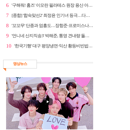
6
'구해줘! 홈즈' 이모란 필라테스 원장 용산 아파트 방...
7
[종합] '합숙맞선2' 최정윤 인기녀 등극…다음주 마지막...
8
'꼬꼬무' 단종과 엄흥도…장항준·프로미스나인 이채영·...
9
'언니네 산지직송3' 박해준, 통영 견내량 돌미역 조업 ...
10
'한국기행' 대구 평양냉면·익산 황등비빈밥, 백년 식당...
영상뉴스