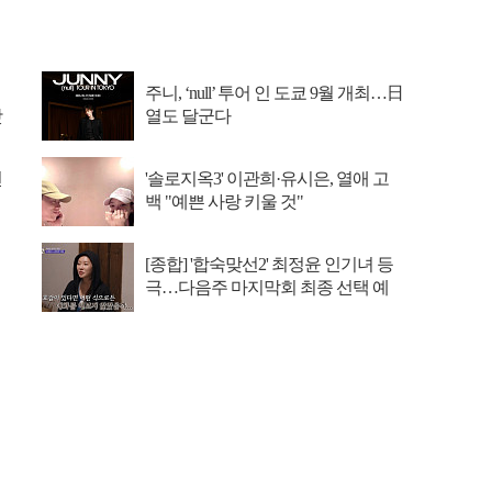
주니, ‘null’ 투어 인 도쿄 9월 개최…日
맛
열도 달군다
선
'솔로지옥3' 이관희·유시은, 열애 고
백 "예쁜 사랑 키울 것"
[종합] '합숙맞선2' 최정윤 인기녀 등
극…다음주 마지막회 최종 선택 예
고