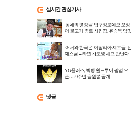
실시간 관심기사
'동네의 명장들' 압구정로데오 오징
어 불고기·종로 치킨집, 유승목 입
저격
'어서와 한국은' 이탈리아 셰프들, 
재스님→라연 차도영 셰프 만난다
YG플러스, 빅뱅 월드투어 팝업 오
픈…20주년 응원봉 공개
댓글