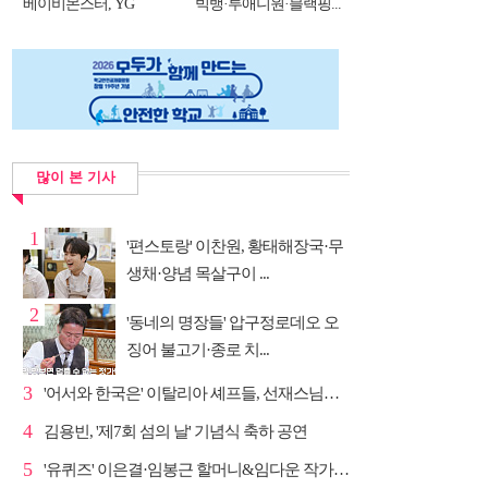
베이비몬스터, YG
빅뱅·투애니원·블랙핑...
DNA...
많이 본 기사
1
'편스토랑' 이찬원, 황태해장국·무
생채·양념 목살구이 ...
2
'동네의 명장들' 압구정로데오 오
징어 불고기·종로 치...
3
'어서와 한국은' 이탈리아 셰프들, 선재스님→라연 차도...
4
김용빈, '제7회 섬의 날' 기념식 축하 공연
5
'유퀴즈' 이은결·임봉근 할머니&임다운 작가·이승철, '...