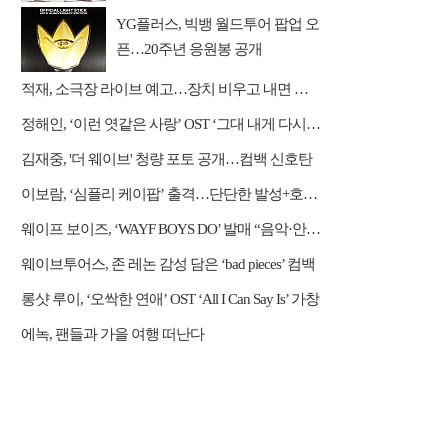
억
YG플러스, 빅뱅 월드투어 팝업 오
픈…20주년 응원봉 공개
적재, 소극장 라이브 예고…장치 비우고 내면 채운다
정해인, ‘이런 엿같은 사랑’ OST ‘그대 내게 다시’ 리메이크 가창
김재중, '더 웨이브' 청량 포토 공개…컴백 신호탄
이보람, ‘심플리 케이팝’ 출격…단단한 발성+호소력 짙은 음색 무대 압도
웨이프 보이즈, ‘WAYF BOYS DO’ 발매 “음악·안무·비주얼 직접 참여”
웨이브투어스, 존 레논 감성 담은 ‘bad pieces’ 컴백
롱샷 루이, ‘오싹한 연애’ OST ‘All I Can Say Is’ 가창
에녹, 팬들과 가을 여행 떠난다