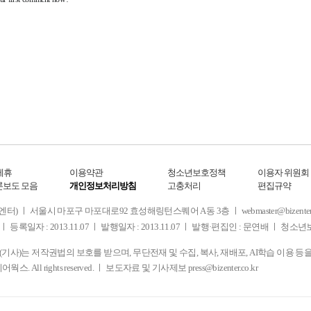
제휴
이용약관
청소년보호정책
이용자 위원회
론보도 모음
개인정보처리방침
고충처리
편집규약
 서울시 마포구 마포대로92 효성해링턴스퀘어 A동 3층 ㅣ webmaster@bizenter.co.kr
ㅣ 등록일자 : 2013.11.07 ㅣ 발행일자 : 2013.11.07 ㅣ 발행·편집인 : 문연배 ㅣ 청
사)는 저작권법의 보호를 받으며, 무단전재 및 수집, 복사, 재배포, AI학습 이용 등
디어웍스. All rights reserved. ㅣ 보도자료 및 기사제보
press@bizenter.co.kr