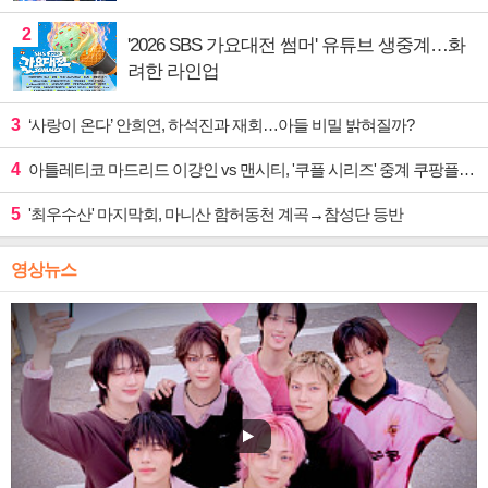
2
'2026 SBS 가요대전 썸머' 유튜브 생중계…화
려한 라인업
3
‘사랑이 온다’ 안희연, 하석진과 재회…아들 비밀 밝혀질까?
4
아틀레티코 마드리드 이강인 vs 맨시티, '쿠플 시리즈' 중계 쿠팡플레이
5
'최우수산' 마지막회, 마니산 함허동천 계곡→참성단 등반
영상뉴스