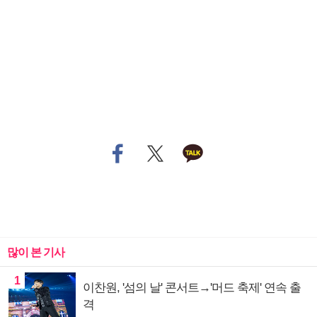
많이 본 기사
1
이찬원, '섬의 날' 콘서트→'머드 축제' 연속 출
격