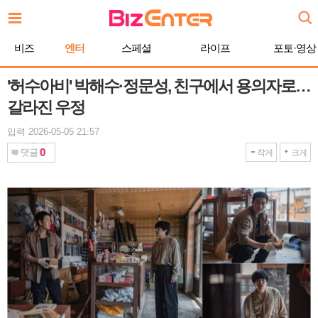
본
문
바
비즈
엔터
스페셜
라이프
포토·영상
로
가
기
'허수아비' 박해수·정문성, 친구에서 용의자로…
갈라진 우정
입력 2026-05-05 21:57
0
댓글
작게
크게