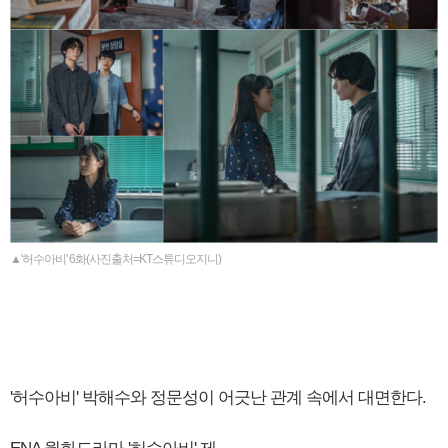
▲'허수아비' 6화(사진출처=KT스튜디오지니)
'허수아비' 박해수와 정문성이 어긋난 관계 속에서 대면한다.