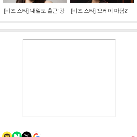
[비즈 스타] '내일도 출근' 강
[비즈 스타] '오케이 마담2'
미나 "아이오아이 불화설?
엄정화 "6년 만의 속편 제
사실 아냐"(인터뷰)
작, 하늘의 뜻"(인터뷰)