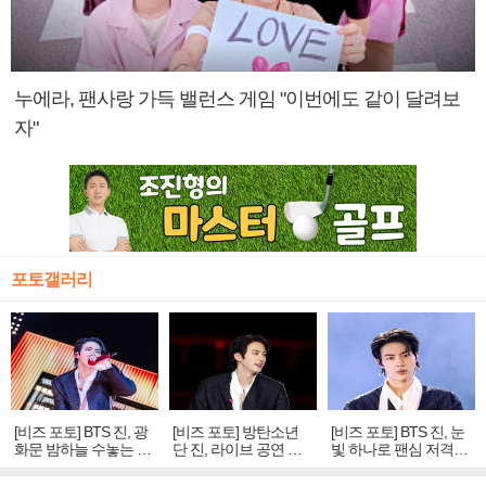
누에라, 팬사랑 가득 밸런스 게임 "이번에도 같이 달려보
자"
포토갤러리
[비즈 포토] BTS 진, 광
[비즈 포토] 방탄소년
[비즈 포토] BTS 진, 눈
화문 밤하늘 수놓는 '비
단 진, 라이브 공연 중
빛 하나로 팬심 저격…
주얼 킹'의 열창
빛나는 독보적 아우라
독보적 카리스마