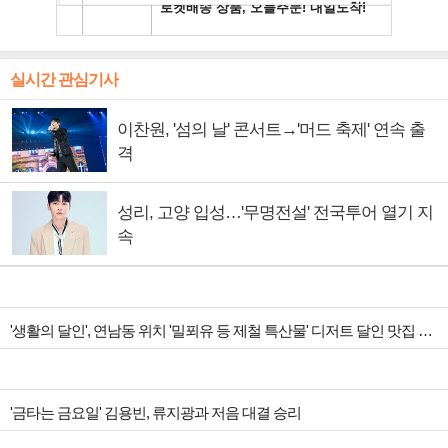
실시간 관심기사
이찬원, '섬의 날' 콘서트→'머드 축제' 연속 출
격
성리, 고양 입성…'무명전설' 전국투어 열기 지
속
'생활의 달인', 연남동 위치 '밀푀유 등 제철 특산물' 디저트 달인 맛집 조명
'금타는 금요일' 김용빈, 류지광과 저음 대결 승리