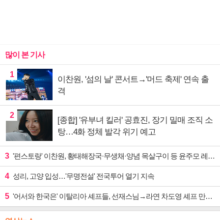
많이 본 기사
1
이찬원, '섬의 날' 콘서트→'머드 축제' 연속 출
격
2
[종합] '유부녀 킬러' 공효진, 장기 밀매 조직 소
탕…4화 정체 발각 위기 예고
3
'편스토랑' 이찬원, 황태해장국·무생채·양념 목살구이 등 윤주모 레시피 섭렵
4
성리, 고양 입성…'무명전설' 전국투어 열기 지속
5
'어서와 한국은' 이탈리아 셰프들, 선재스님→라연 차도영 셰프 만난다