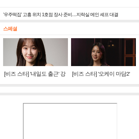
'우주떡집' 고흥 위치 1호점 장사 준비…지락실 메인 셰프 대결
스페셜
[비즈 스타] '내일도 출근' 강
[비즈 스타] '오케이 마담2'
미나 "아이오아이 불화설?
엄정화 "6년 만의 속편 제
사실 아냐"(인터뷰)
작, 하늘의 뜻"(인터뷰)