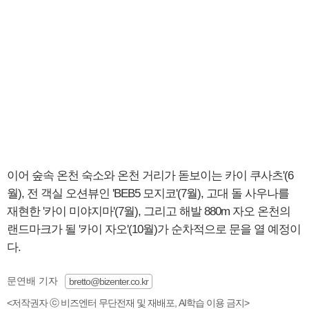
이어 숲속 온천 숙소와 온천 거리가 돋보이는 카이 쿠사츠'(6
월), 전 객실 오션뷰인 'BEB5 모지코'(7월), 고대 돌 사우나를
재현한 '카이 미야지마'(7월), 그리고 해발 880m 자오 온천의
랜드마크가 될 '카이 자오'(10월)가 순차적으로 문을 열 예정이
다.
문연배 기자
bretto@bizenter.co.kr
<저작권자 ⓒ 비즈엔터 무단전재 및 재배포, AI학습 이용 금지>