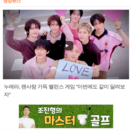
영상뉴스
누에라, 팬사랑 가득 밸런스 게임 "이번에도 같이 달려보
자"