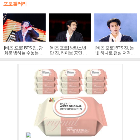
포토갤러리
[비즈 포토] BTS 진, 광
[비즈 포토] 방탄소년
[비즈 포토] BTS 진, 눈
화문 밤하늘 수놓는 '비
단 진, 라이브 공연 중
빛 하나로 팬심 저격…
주얼 킹'의 열창
빛나는 독보적 아우라
독보적 카리스마