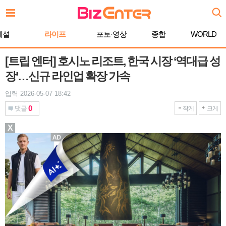
본
문
바
페셜
라이프
포토·영상
종합
WORLD
로
가
기
[트립 엔터] 호시노 리조트, 한국 시장 ‘역대급 성
장’…신규 라인업 확장 가속
입력 2026-05-07 18:42
0
댓글
작게
크게
X