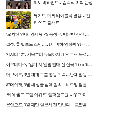
화보 비하인드…감각적 미학 완성
튜이드, 데뷔 타이틀곡 결정…'선
키스'로 출사표
‘오싹한 연애’ 양세종 VS 옹성우, 박은빈 향한 극과 극 직진 '삼각 로맨스'
걸셋, 美 빌보드 조명…'21세 이하 영향력 있는 아티스트' 등극
엔시티 127, 서울부터 뉴욕까지 네오 그린 물결…대규모 프로모션
아르테미스, ‘엠카’서 앨범 발매 전 신곡 ‘Born Stunner’ 공개
더보이즈, 9인 체제 그룹 활동 지속…단체 활동 계약 완료
82메이저, 9월 새 싱글 발매 컴백…비주얼 필름 오픈
‘케이 월드 드림 어워즈’ 앰퍼샌드원·나우즈·미야오·하츠투하츠·아이딧 합류
온앤오프, 9월 대만·일본서 팬 만난다…글로벌 행보 박차