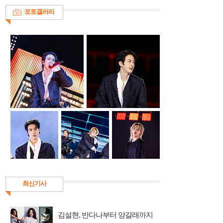
포토갤러리
최신기사
김설현, 반다나부터 양갈래까지