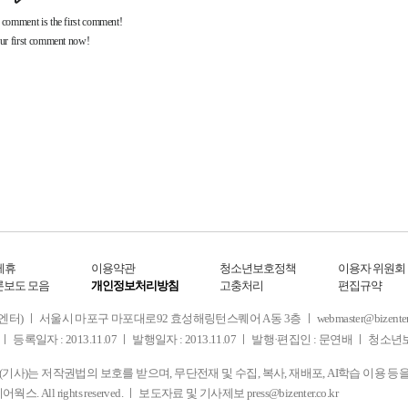
제휴
이용약관
청소년보호정책
이용자 위원회
론보도 모음
개인정보처리방침
고충처리
편집규약
 서울시 마포구 마포대로92 효성해링턴스퀘어 A동 3층 ㅣ webmaster@bizenter.co.kr
ㅣ 등록일자 : 2013.11.07 ㅣ 발행일자 : 2013.11.07 ㅣ 발행·편집인 : 문연배 ㅣ 청
사)는 저작권법의 보호를 받으며, 무단전재 및 수집, 복사, 재배포, AI학습 이용 등
디어웍스. All rights reserved. ㅣ 보도자료 및 기사제보
press@bizenter.co.kr