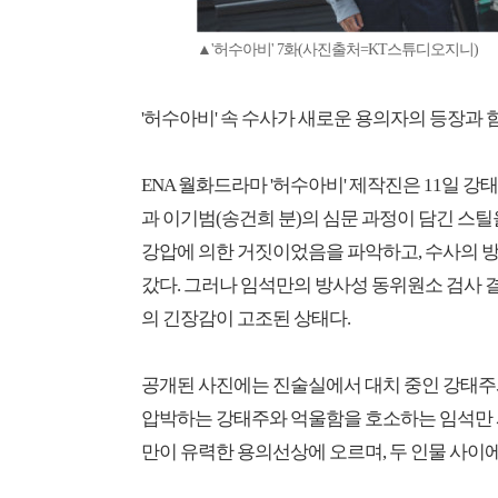
▲'허수아비' 7화(사진출처=KT스튜디오지니)
'허수아비' 속 수사가 새로운 용의자의 등장과 
ENA 월화드라마 '허수아비' 제작진은 11일 강
과 이기범(송건희 분)의 심문 과정이 담긴 스
강압에 의한 거짓이었음을 파악하고, 수사의 
갔다. 그러나 임석만의 방사성 동위원소 검사
의 긴장감이 고조된 상태다.
공개된 사진에는 진술실에서 대치 중인 강태주
압박하는 강태주와 억울함을 호소하는 임석만 
만이 유력한 용의선상에 오르며, 두 인물 사이