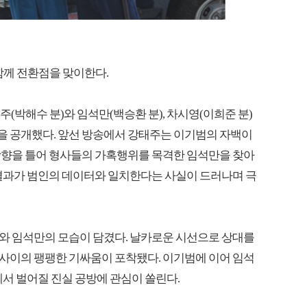
함께 전환점을 맞이한다.
태주(박해수 분)와 임석만(백승환 분), 차시영(이희준 분)
틸을 공개했다. 앞선 방송에서 강태주는 이기범의 자백이
방향을 틀어 형사들의 가혹행위를 목격한 임석만을 찾아
 결과가 범인의 데이터와 일치한다는 사실이 드러나며 극
와 임석만의 모습이 담겼다. 날카로운 시선으로 상대를
사이의 팽팽한 기싸움이 포착됐다. 이기범에 이어 임석
에서 벌어질 진실 공방에 관심이 쏠린다.