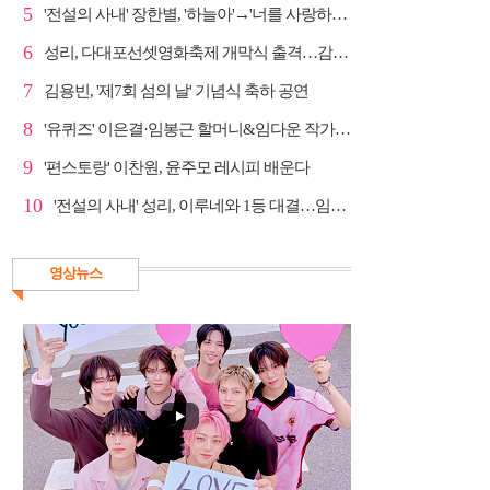
5
'전설의 사내' 장한별, '하늘아'→'너를 사랑하고도' 명...
6
성리, 다대포선셋영화축제 개막식 출격…감성 라이브 예고
7
김용빈, '제7회 섬의 날' 기념식 축하 공연
8
'유퀴즈' 이은결·임봉근 할머니&임다운 작가·이승철, '...
9
'편스토랑' 이찬원, 윤주모 레시피 배운다
10
'전설의 사내' 성리, 이루네와 1등 대결…임영웅 '보금...
영상뉴스