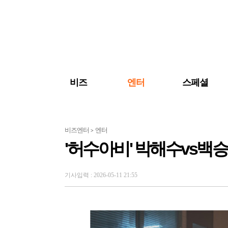
검색 바로가기
주메뉴 바로가기
주요 기사 바로가기
비즈
엔터
스페셜
비즈엔터
엔터
>
'허수아비' 박해수vs백승
기사입력 : 2026-05-11 21:55