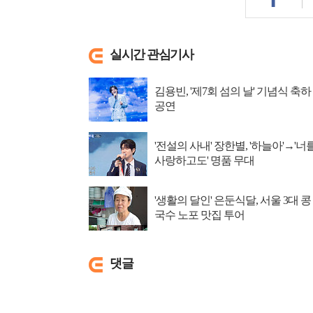
실시간 관심기사
김용빈, '제7회 섬의 날' 기념식 축하
공연
'전설의 사내' 장한별, '하늘아'→'너
사랑하고도' 명품 무대
'생활의 달인' 은둔식달, 서울 3대 콩
국수 노포 맛집 투어
댓글