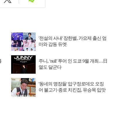
'전설의 사내' 장한별, 가요제 출신 엄
마와 감동 듀엣
를
주니, ‘null’ 투어 인 도쿄 9월 개최…日
열도 달군다
'동네의 명장들' 압구정로데오 오징
어 불고기·종로 치킨집, 유승목 입맛
저격