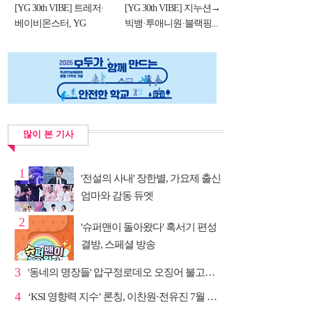
[YG 30th VIBE] 트레저·
[YG 30th VIBE] 지누션→
베이비몬스터, YG
빅뱅·투애니원·블랙핑...
DNA...
많이 본 기사
1
'전설의 사내' 장한별, 가요제 출신
엄마와 감동 듀엣
2
'슈퍼맨이 돌아왔다' 혹서기 편성
결방, 스페셜 방송
3
'동네의 명장들' 압구정로데오 오징어 불고기·종로 치...
4
‘KSI 영향력 지수’ 론칭, 이찬원·전유진 7월 차트 남녀...