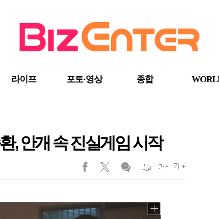
라이프
포토·영상
종합
WORL
환, 안개 속 진실게임 시작