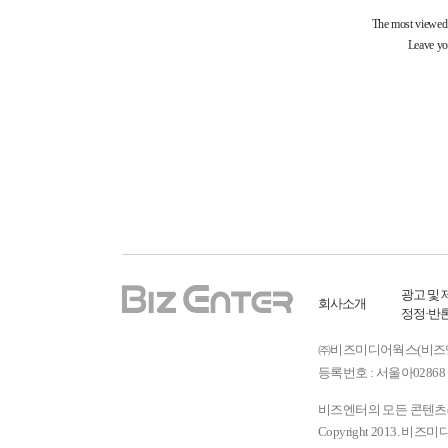
광고 및 
회사소개
정정·반
㈜비즈미디어웍스(비즈엔터) ㅣ
등록번호 : 서울아02868 
비즈엔터의 모든 콘텐츠(기
Copyright 2013. 비즈미