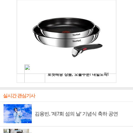
실시간 관심기사
김용빈, '제7회 섬의 날' 기념식 축하 공연