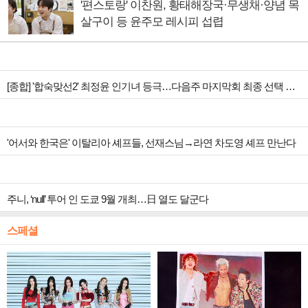
'편스토랑' 이찬원, 황태해장국·무생채·양념 목
살구이 등 윤주모 레시피 섭렵
[종합] '합숙맞선2' 최정윤 인기녀 등극…다음주 마지막회 최종 선택 예고
'어서와 한국은' 이탈리아 셰프들, 선재스님→라연 차도영 셰프 만난다
주니, ‘null’ 투어 인 도쿄 9월 개최…日 열도 달군다
스페셜