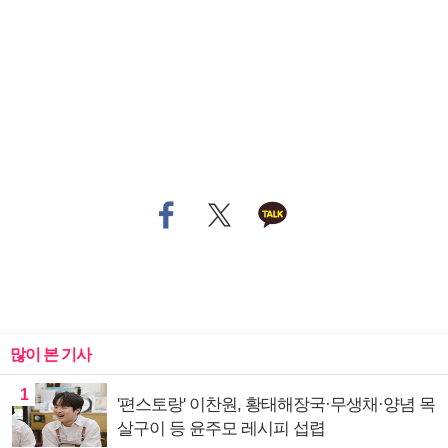
많이 본 기사
1
'편스토랑' 이찬원, 황태해장국·무생채·양념 목
살구이 등 윤주모 레시피 섭렵