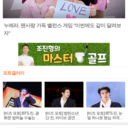
누에라, 팬사랑 가득 밸런스 게임 "이번에도 같이 달려보
자"
포토갤러리
[비즈 포토] BTS 진, 광
[비즈 포토] 방탄소년
[비즈 포토] BTS 진, 눈
화문 밤하늘 수놓는 '비
단 진, 라이브 공연 중
빛 하나로 팬심 저격…
주얼 킹'의 열창
빛나는 독보적 아우라
독보적 카리스마