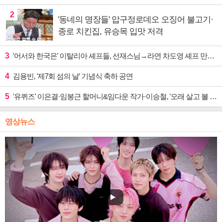
2
'동네의 명장들' 압구정로데오 오징어 불고기·
종로 치킨집, 유승목 입맛 저격
3
'어서와 한국은' 이탈리아 셰프들, 선재스님→라연 차도영 셰프 만난다
4
김용빈, '제7회 섬의 날' 기념식 축하 공연
5
'유퀴즈' 이은결·임봉근 할머니&임다운 작가·이승철, '오래 살고 볼 일' 특집 출격
영상뉴스