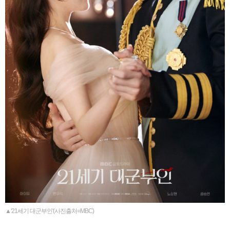
▲'21세기 대군부인'(사진출처=MBC)