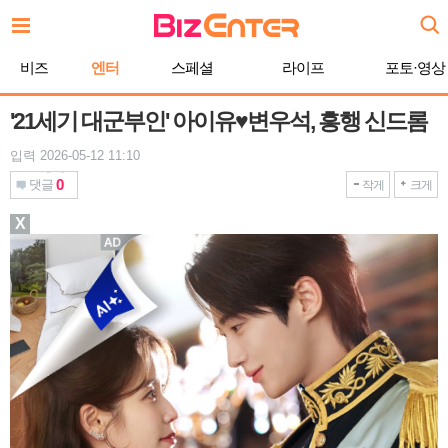
본
문
바
비즈
엔터
스페셜
라이프
포토·영상
로
가
기
'21세기 대군부인' 아이유♥변우석, 흥행 신드롬
입력 2026-05-12 11:10
0
댓글
작게
크게
X