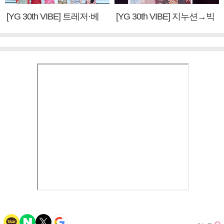
[YG 30th VIBE] 트레저·베
[YG 30th VIBE] 지누션→빅
이비몬스터, YG DNA 계승
뱅·투애니원·블랙핑크, YG
③
만의 문법②