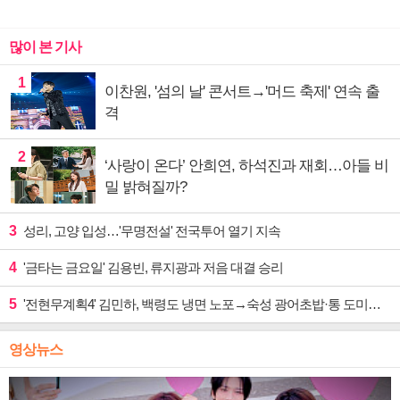
많이 본 기사
1
이찬원, '섬의 날' 콘서트→'머드 축제' 연속 출
격
2
‘사랑이 온다’ 안희연, 하석진과 재회…아들 비
밀 밝혀질까?
3
성리, 고양 입성…'무명전설' 전국투어 열기 지속
4
'금타는 금요일' 김용빈, 류지광과 저음 대결 승리
5
'전현무계획4' 김민하, 백령도 냉면 노포→숙성 광어초밥·통 도미찜 맛집 탐방
영상뉴스