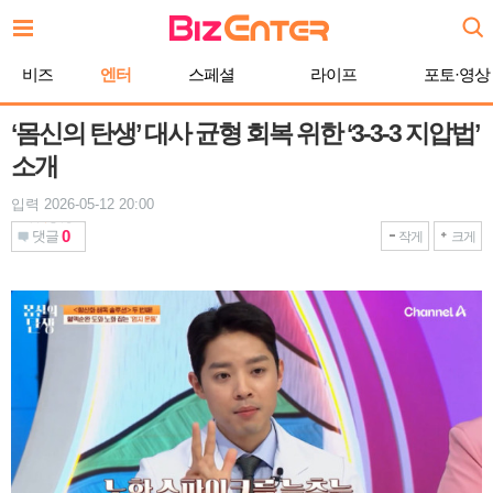
본
문
바
비즈
엔터
스페셜
라이프
포토·영상
로
가
기
‘몸신의 탄생’ 대사 균형 회복 위한 ‘3-3-3 지압법’
소개
입력 2026-05-12 20:00
0
댓글
작게
크게