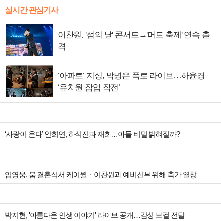
실시간 관심기사
이찬원, '섬의 날' 콘서트→'머드 축제' 연속 출
격
‘아파트’ 지성, 박병은 폭로 라이브…하윤경
‘유치원 잠입 작전’
‘사랑이 온다’ 안희연, 하석진과 재회…아들 비밀 밝혀질까?
임영웅, 붐 결혼식서 케이윌ㆍ이찬원과 예비신부 위해 축가 열창
박지현, '아름다운 인생 이야기' 라이브 공개…감성 보컬 전달