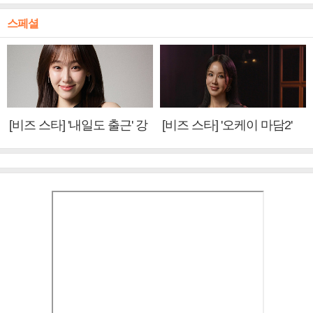
스페셜
[비즈 스타] '내일도 출근' 강
[비즈 스타] '오케이 마담2'
미나 "아이오아이 불화설?
엄정화 "6년 만의 속편 제
사실 아냐"(인터뷰)
작, 하늘의 뜻"(인터뷰)