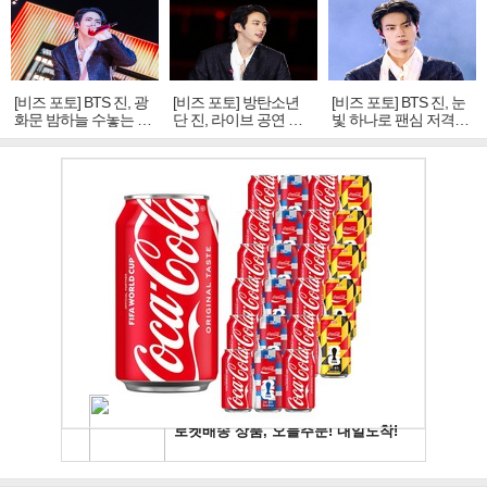
[비즈 포토] BTS 진, 광
[비즈 포토] 방탄소년
[비즈 포토] BTS 진, 눈
화문 밤하늘 수놓는 '비
단 진, 라이브 공연 중
빛 하나로 팬심 저격…
주얼 킹'의 열창
빛나는 독보적 아우라
독보적 카리스마