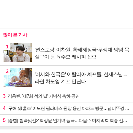
많이 본 기사
1
'편스토랑' 이찬원, 황태해장국·무생채·양념 목
살구이 등 윤주모 레시피 섭렵
2
'어서와 한국은' 이탈리아 셰프들, 선재스님→
라연 차도영 셰프 만난다
3
김용빈, '제7회 섬의 날' 기념식 축하 공연
4
'구해줘! 홈즈' 이모란 필라테스 원장 용산 아파트 방문…냄비뚜껑 운동법 소개
5
[종합] '합숙맞선2' 최정윤 인기녀 등극…다음주 마지막회 최종 선택 예고