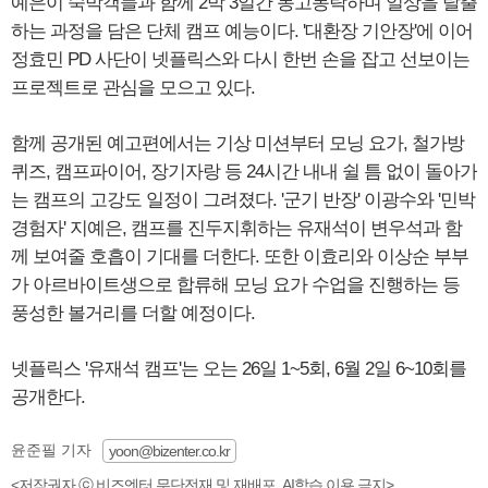
예은이 숙박객들과 함께 2박 3일간 동고동락하며 일상을 탈출
하는 과정을 담은 단체 캠프 예능이다. '대환장 기안장'에 이어
정효민 PD 사단이 넷플릭스와 다시 한번 손을 잡고 선보이는
프로젝트로 관심을 모으고 있다.
함께 공개된 예고편에서는 기상 미션부터 모닝 요가, 철가방
퀴즈, 캠프파이어, 장기자랑 등 24시간 내내 쉴 틈 없이 돌아가
는 캠프의 고강도 일정이 그려졌다. '군기 반장' 이광수와 '민박
경험자' 지예은, 캠프를 진두지휘하는 유재석이 변우석과 함
께 보여줄 호흡이 기대를 더한다. 또한 이효리와 이상순 부부
가 아르바이트생으로 합류해 모닝 요가 수업을 진행하는 등
풍성한 볼거리를 더할 예정이다.
넷플릭스 '유재석 캠프'는 오는 26일 1~5회, 6월 2일 6~10회를
공개한다.
윤준필 기자
yoon@bizenter.co.kr
<저작권자 ⓒ 비즈엔터 무단전재 및 재배포, AI학습 이용 금지>