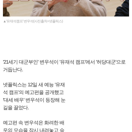
▲'유재석캠프' 변우석(사진출처=넷플릭스)
'21세기 대군부인' 변우석이 '유재석 캠프'에서 '허당대군'으로
거듭난다.
넷플릭스는 12일 새 예능 '유재
석 캠프'의 예고편을 공개했고
'대세 배우' 변우석이 등장해 눈
길을 끌었다.
예고편 속 변우석은 화려한 배
우의 모습을 잠시 내려놓고 숙