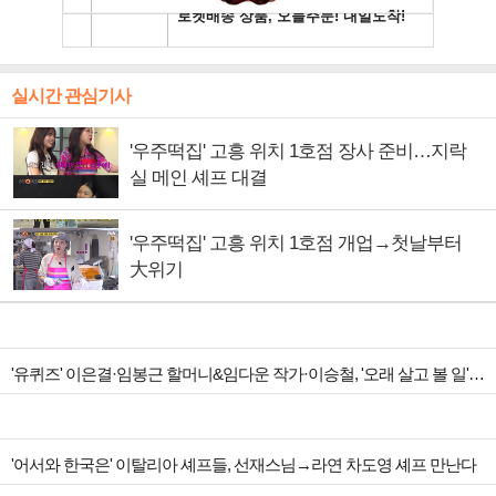
실시간 관심기사
'우주떡집' 고흥 위치 1호점 장사 준비…지락
실 메인 셰프 대결
'우주떡집' 고흥 위치 1호점 개업→첫날부터
大위기
'유퀴즈' 이은결·임봉근 할머니&임다운 작가·이승철, '오래 살고 볼 일' 특집 출격
'어서와 한국은' 이탈리아 셰프들, 선재스님→라연 차도영 셰프 만난다