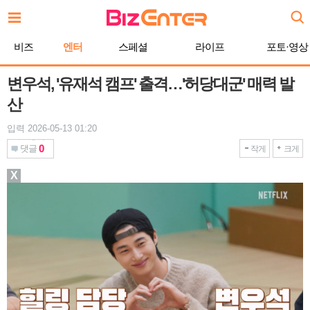
본
문
바
비즈
엔터
스페셜
라이프
포토·영상
로
가
기
변우석, '유재석 캠프' 출격…'허당대군' 매력 발
산
입력 2026-05-13 01:20
0
댓글
작게
크게
X