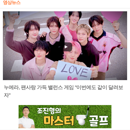
영상뉴스
누에라, 팬사랑 가득 밸런스 게임 "이번에도 같이 달려보
자"