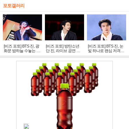
포토갤러리
[비즈 포토] BTS 진, 광
[비즈 포토] 방탄소년
[비즈 포토] BTS 진, 눈
화문 밤하늘 수놓는 '비
단 진, 라이브 공연 중
빛 하나로 팬심 저격…
주얼 킹'의 열창
빛나는 독보적 아우라
독보적 카리스마