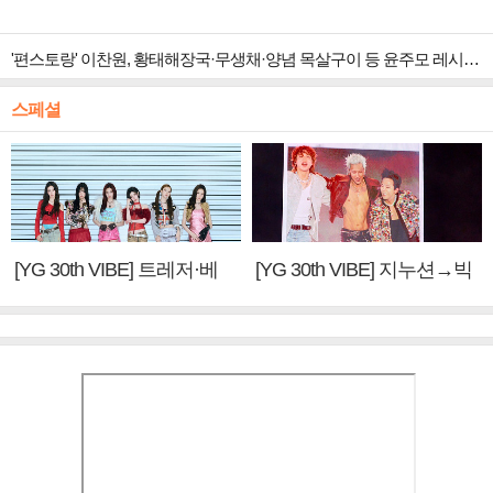
'편스토랑' 이찬원, 황태해장국·무생채·양념 목살구이 등 윤주모 레시피 섭렵
스페셜
[YG 30th VIBE] 트레저·베
[YG 30th VIBE] 지누션→빅
이비몬스터, YG DNA 계승
뱅·투애니원·블랙핑크, YG
③
만의 문법②