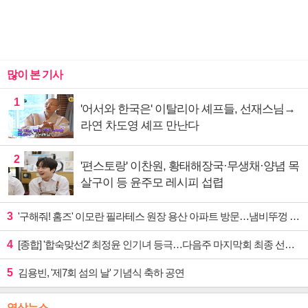
많이 본 기사
1
'어서와 한국은' 이탈리아 셰프들, 선재스님→
라연 차도영 셰프 만난다
2
'편스토랑' 이찬원, 황태해장국·무생채·양념 목
살구이 등 윤주모 레시피 섭렵
3
'구해줘! 홈즈' 이모란 필라테스 원장 용산 아파트 방문…냄비뚜껑 운동법 소개
4
[종합] '합숙맞선2' 최정윤 인기녀 등극…다음주 마지막회 최종 선택 예고
5
김용빈, '제7회 섬의 날' 기념식 축하 공연
영상뉴스