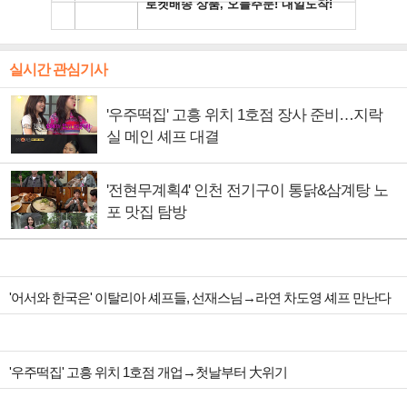
실시간 관심기사
'우주떡집' 고흥 위치 1호점 장사 준비…지락
실 메인 셰프 대결
'전현무계획4' 인천 전기구이 통닭&삼계탕 노
포 맛집 탐방
'어서와 한국은' 이탈리아 셰프들, 선재스님→라연 차도영 셰프 만난다
'우주떡집' 고흥 위치 1호점 개업→첫날부터 大위기