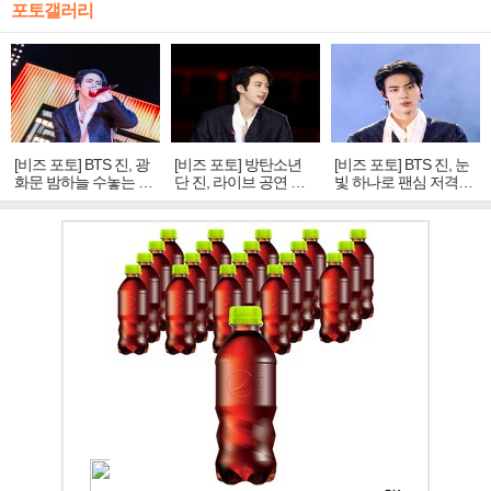
포토갤러리
[비즈 포토] BTS 진, 광
[비즈 포토] 방탄소년
[비즈 포토] BTS 진, 눈
화문 밤하늘 수놓는 '비
단 진, 라이브 공연 중
빛 하나로 팬심 저격…
주얼 킹'의 열창
빛나는 독보적 아우라
독보적 카리스마