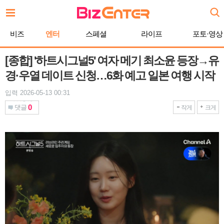
본
문
바
비즈
엔터
스페셜
라이프
포토·영상
로
가
기
[종합] '하트시그널5' 여자 메기 최소윤 등장→유
경·우열 데이트 신청…6화 예고 일본 여행 시작
입력 2026-05-13 00:31
0
댓글
작게
크게