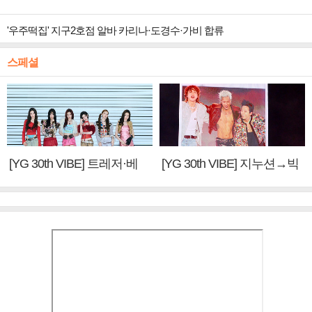
'우주떡집' 지구2호점 알바 카리나·도경수·가비 합류
스페셜
[YG 30th VIBE] 트레저·베
[YG 30th VIBE] 지누션→빅
이비몬스터, YG DNA 계승
뱅·투애니원·블랙핑크, YG
③
만의 문법②