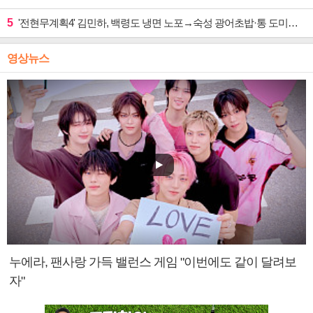
5
'전현무계획4' 김민하, 백령도 냉면 노포→숙성 광어초밥·통 도미찜 맛집 탐방
영상뉴스
누에라, 팬사랑 가득 밸런스 게임 "이번에도 같이 달려보
자"