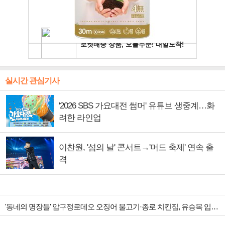
실시간 관심기사
'2026 SBS 가요대전 썸머' 유튜브 생중계…화
려한 라인업
이찬원, '섬의 날' 콘서트→'머드 축제' 연속 출
격
'동네의 명장들' 압구정로데오 오징어 불고기·종로 치킨집, 유승목 입맛 저격