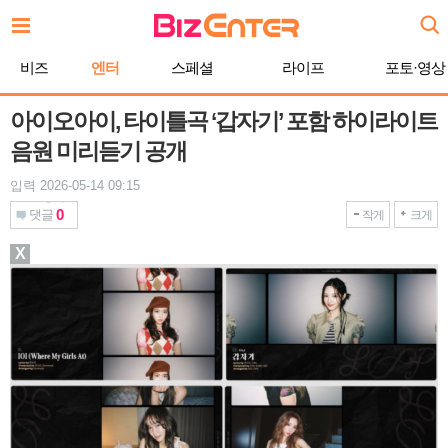
본
문
바
비즈
엔터
스페셜
라이프
포토·영상
로
가
기
아이오아이, 타이틀곡 ‘갑자기’ 포함 하이라이트
음원 미리듣기 공개
입력 2026-05-14 09:15
0
댓글
작게
크게
X