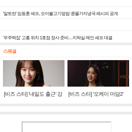
'알토란' 임동훈 셰프, 오이불고기덮밥·콩물가지냉국 레시피 공개
'우주떡집' 고흥 위치 1호점 장사 준비…지락실 메인 셰프 대결
스페셜
[비즈 스타] '내일도 출근' 강
[비즈 스타] '오케이 마담2'
미나 "아이오아이 불화설?
엄정화 "6년 만의 속편 제
사실 아냐"(인터뷰)
작, 하늘의 뜻"(인터뷰)