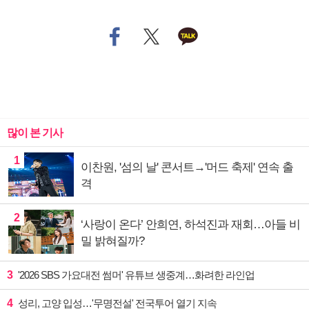
많이 본 기사
1
이찬원, '섬의 날' 콘서트→'머드 축제' 연속 출
격
2
‘사랑이 온다’ 안희연, 하석진과 재회…아들 비
밀 밝혀질까?
3
'2026 SBS 가요대전 썸머' 유튜브 생중계…화려한 라인업
4
성리, 고양 입성…'무명전설' 전국투어 열기 지속