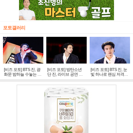
포토갤러리
[비즈 포토] BTS 진, 광
[비즈 포토] 방탄소년
[비즈 포토] BTS 진, 눈
화문 밤하늘 수놓는 '비
단 진, 라이브 공연 중
빛 하나로 팬심 저격…
주얼 킹'의 열창
빛나는 독보적 아우라
독보적 카리스마