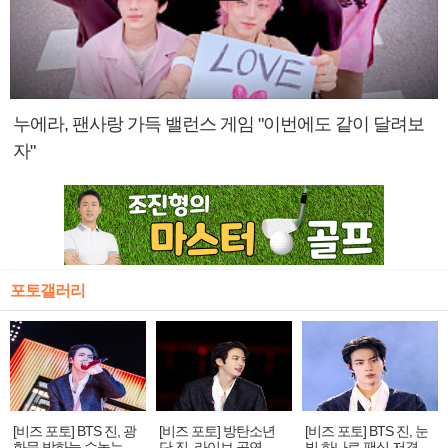
누에라, 팬사랑 가득 밸런스 게임 "이번에도 같이 달려보
자"
포토갤러리
[비즈 포토] BTS 진, 광
[비즈 포토] 방탄소년
[비즈 포토] BTS 진, 눈
화문 밤하늘 수놓는 '비
단 진, 라이브 공연 중
빛 하나로 팬심 저격…