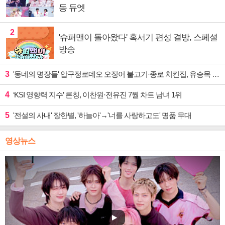
동 듀엣
2
'슈퍼맨이 돌아왔다' 혹서기 편성 결방, 스페셜
방송
3
'동네의 명장들' 압구정로데오 오징어 불고기·종로 치킨집, 유승목 입맛 저격
4
‘KSI 영향력 지수’ 론칭, 이찬원·전유진 7월 차트 남녀 1위
5
'전설의 사내' 장한별, '하늘아'→'너를 사랑하고도' 명품 무대
영상뉴스