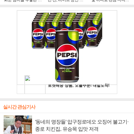
주얼 킹'의 열창
빛나는 독보적 아우라
독보적 카리스마
실시간 관심기사
'동네의 명장들' 압구정로데오 오징어 불고기·
종로 치킨집, 유승목 입맛 저격