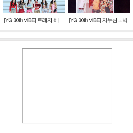
[YG 30th VIBE] 트레저·베
[YG 30th VIBE] 지누션→빅
이비몬스터, YG DNA 계승
뱅·투애니원·블랙핑크, YG
③
만의 문법②