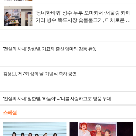
'동네한바퀴' 성수 두부 오마카세·서울숲 카페
거리 빙수·뚝도시장 숯불불고기, 다채로운 서
울의 맛
'전설의 사내' 장한별, 가요제 출신 엄마와 감동 듀엣
김용빈, '제7회 섬의 날' 기념식 축하 공연
'전설의 사내' 장한별, '하늘아'→'너를 사랑하고도' 명품 무대
스페셜