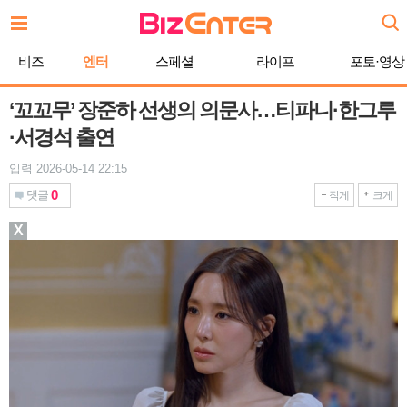
본
문
바
비즈
엔터
스페셜
라이프
포토·영상
로
가
기
‘꼬꼬무’ 장준하 선생의 의문사…티파니·한그루
·서경석 출연
입력 2026-05-14 22:15
0
댓글
작게
크게
X