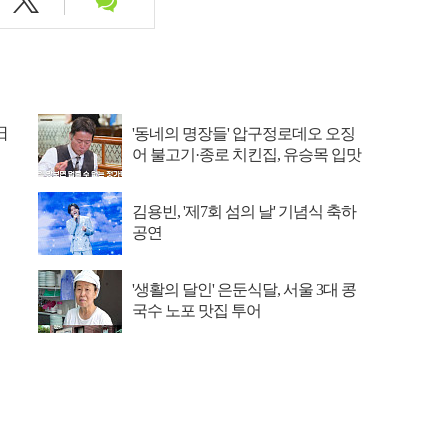
日
'동네의 명장들' 압구정로데오 오징
어 불고기·종로 치킨집, 유승목 입맛
저격
김용빈, '제7회 섬의 날' 기념식 축하
공연
'생활의 달인' 은둔식달, 서울 3대 콩
국수 노포 맛집 투어