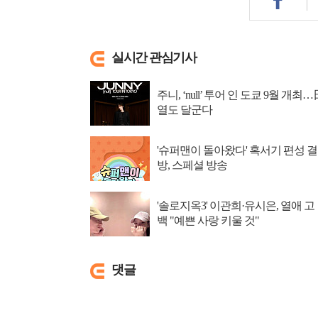
실시간 관심기사
주니, ‘null’ 투어 인 도쿄 9월 개최…
열도 달군다
'슈퍼맨이 돌아왔다' 혹서기 편성 결
방, 스페셜 방송
'솔로지옥3' 이관희·유시은, 열애 고
백 "예쁜 사랑 키울 것"
댓글