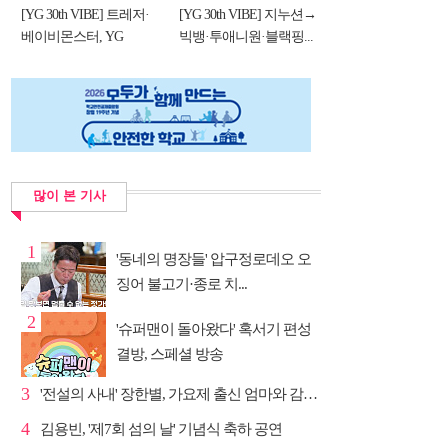
[YG 30th VIBE] 트레저·
[YG 30th VIBE] 지누션→
베이비몬스터, YG
빅뱅·투애니원·블랙핑...
DNA...
많이 본 기사
1
'동네의 명장들' 압구정로데오 오
징어 불고기·종로 치...
2
'슈퍼맨이 돌아왔다' 혹서기 편성
결방, 스페셜 방송
3
'전설의 사내' 장한별, 가요제 출신 엄마와 감동 듀엣
4
김용빈, '제7회 섬의 날' 기념식 축하 공연