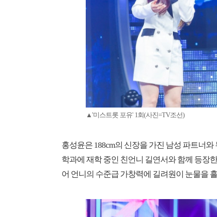
▲'미스트롯 포유' 1회(사진=TV조선)
홍성윤은 188cm의 신장을 가진 남성 파트너와
학과에 재학 중인 친언니 길연서와 함께 등장한
어 언니의 수준급 가창력에 길려원이 눈물을 흘