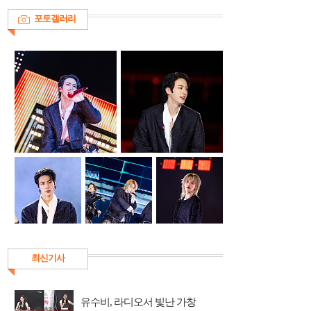
포토갤러리
최신기사
유수비, 라디오서 빛난 가창