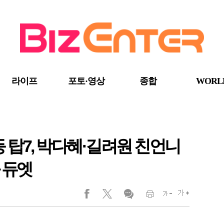
라이프
포토·영상
종합
WORL
등 탑7, 박다혜·길려원 친언니
 듀엣