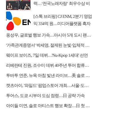
력…‘전국노래자랑’ 최우수상 비
하인드 공개
[스톡 브리핑] CJ ENM, 2분기 영업
익 334억 원…미디어플랫폼 흑자
전환
옹성우, 글로벌 행보 가속…아시아 5개 도시 팬미팅 개최
'가족관계증명서' 박세영, 절제된 눈빛·입체적 열연
웨이프 보이즈, 7일 데뷔…'Nu-Kpop 1세대' 선언
리베란테 진원, 조수미 데뷔 40주년 투어 합류…듀엣·아리아 가창
투바투 연준, 뉴욕 아침 빛낸 라이브…美 솔로 활동 포문
캣츠아이, '와일드' 팝업스토어 개최…서울·도쿄서 팬 소통
투어스, 도쿄 시부야 도심 점령…日 공략 가속
아이들 미연, 솔로 아티스트 행보 확장…日 첫 디싱 발매 예고