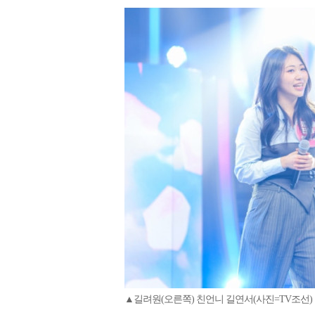
▲길려원(오른쪽) 친언니 길연서(사진=TV조선)