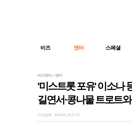
검색 바로가기
주메뉴 바로가기
주요 기사 바로가기
비즈
엔터
스페셜
비즈엔터
엔터
>
'미스트롯 포유' 이소나 
길연서·콩나물 트로트와
기사입력 : 2026-05-14 21:55