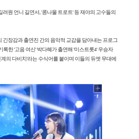
 길려원 언니 길연서, '콩나물 트로트' 등 재야의 고수들의
연의 긴장감과 출연진 간의 음악적 교감을 담아내는 프로그
기록한 '고음 여신' 박다혜가 출연해 '미스트롯4' 우승자
롯계의 다비치'라는 수식어를 붙이며 이들의 듀엣 무대에