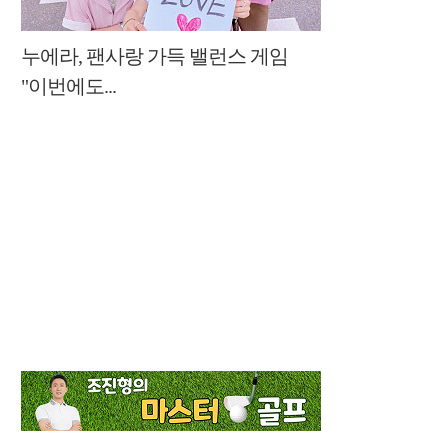
누에라, 팬사랑 가득 밸런스 게임
"이번에도...