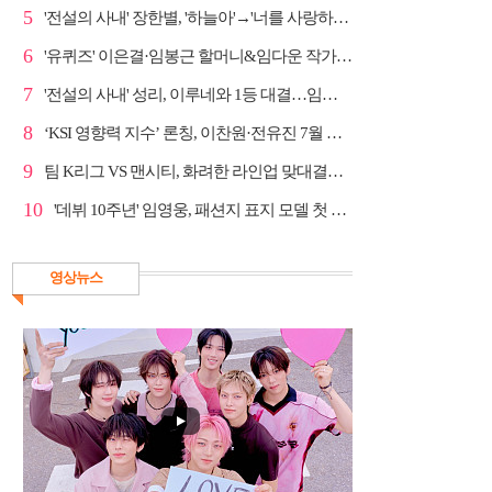
5
'전설의 사내' 장한별, '하늘아'→'너를 사랑하고도' 명...
6
'유퀴즈' 이은결·임봉근 할머니&임다운 작가·이승철, '...
7
'전설의 사내' 성리, 이루네와 1등 대결…임영웅 '보금...
8
‘KSI 영향력 지수’ 론칭, 이찬원·전유진 7월 차트 남녀...
9
팀 K리그 VS 맨시티, 화려한 라인업 맞대결…쿠팡플레이...
10
'데뷔 10주년' 임영웅, 패션지 표지 모델 첫 도전
영상뉴스