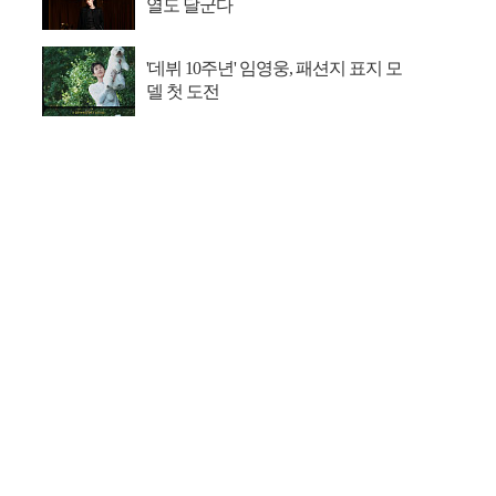
열도 달군다
'데뷔 10주년' 임영웅, 패션지 표지 모
델 첫 도전