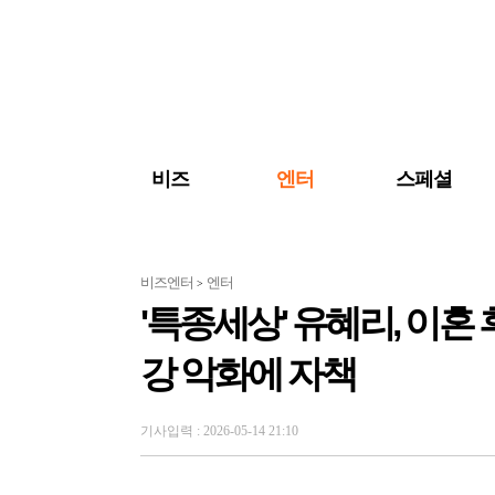
검색 바로가기
주메뉴 바로가기
주요 기사 바로가기
비즈
엔터
스페셜
비즈엔터
엔터
>
'특종세상' 유혜리, 이혼
강 악화에 자책
기사입력 : 2026-05-14 21:10