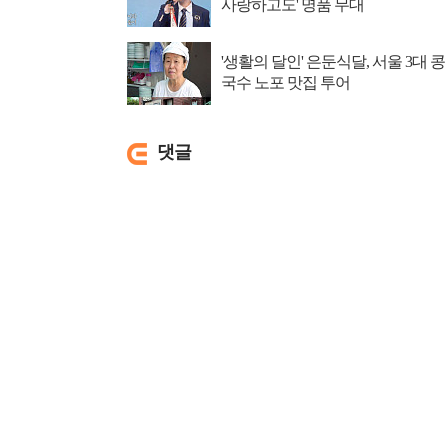
사랑하고도' 명품 무대
'생활의 달인' 은둔식달, 서울 3대 콩
국수 노포 맛집 투어
댓글