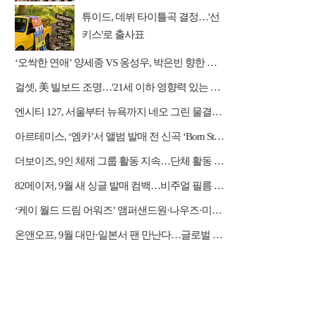
튜이드, 데뷔 타이틀곡 결정…'선
키스'로 출사표
‘오싹한 연애’ 양세종 VS 옹성우, 박은빈 향한 극과 극 직진 '삼각 로맨스'
걸셋, 美 빌보드 조명…'21세 이하 영향력 있는 아티스트' 등극
엔시티 127, 서울부터 뉴욕까지 네오 그린 물결…대규모 프로모션
아르테미스, ‘엠카’서 앨범 발매 전 신곡 ‘Born Stunner’ 공개
더보이즈, 9인 체제 그룹 활동 지속…단체 활동 계약 완료
82메이저, 9월 새 싱글 발매 컴백…비주얼 필름 오픈
‘케이 월드 드림 어워즈’ 앰퍼샌드원·나우즈·미야오·하츠투하츠·아이딧 합류
온앤오프, 9월 대만·일본서 팬 만난다…글로벌 행보 박차