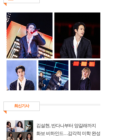
최신기사
김설현, 반다나부터 양갈래까지
화보 비하인드…감각적 미학 완성