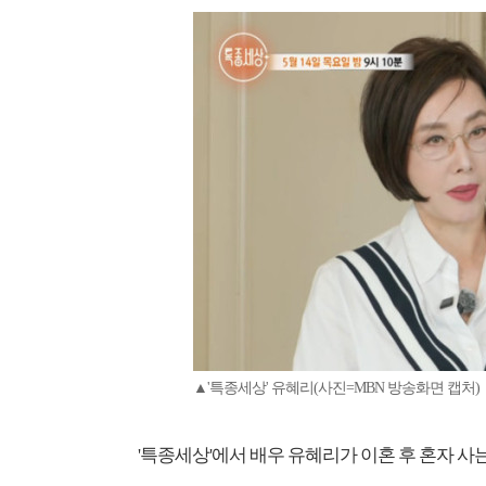
▲'특종세상' 유혜리(사진=MBN 방송화면 캡처)
'특종세상'에서 배우 유혜리가 이혼 후 혼자 사