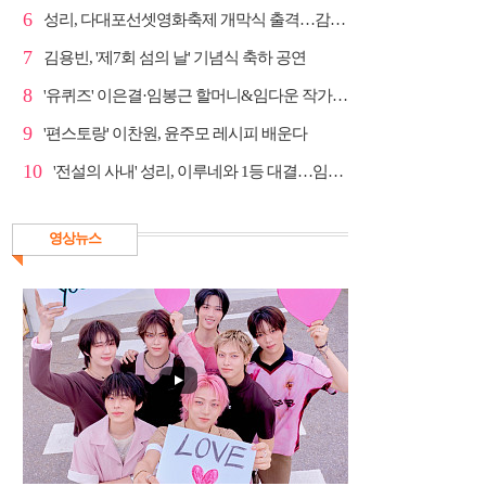
6
성리, 다대포선셋영화축제 개막식 출격…감성 라이브 예고
7
김용빈, '제7회 섬의 날' 기념식 축하 공연
8
'유퀴즈' 이은결·임봉근 할머니&임다운 작가·이승철, '...
9
'편스토랑' 이찬원, 윤주모 레시피 배운다
10
'전설의 사내' 성리, 이루네와 1등 대결…임영웅 '보금...
영상뉴스