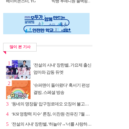
베이비몬스터, YG
빅뱅·투애니원·블랙핑...
DNA...
많이 본 기사
1
'전설의 사내' 장한별, 가요제 출신
엄마와 감동 듀엣
2
'슈퍼맨이 돌아왔다' 혹서기 편성
결방, 스페셜 방송
3
'동네의 명장들' 압구정로데오 오징어 불고기·종로 치...
4
‘KSI 영향력 지수’ 론칭, 이찬원·전유진 7월 차트 남녀...
5
'전설의 사내' 장한별, '하늘아'→'너를 사랑하고도' 명...