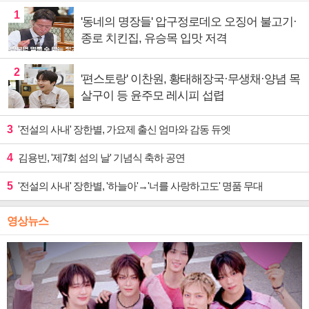
1
'동네의 명장들' 압구정로데오 오징어 불고기·
종로 치킨집, 유승목 입맛 저격
2
'편스토랑' 이찬원, 황태해장국·무생채·양념 목
살구이 등 윤주모 레시피 섭렵
3
'전설의 사내' 장한별, 가요제 출신 엄마와 감동 듀엣
4
김용빈, '제7회 섬의 날' 기념식 축하 공연
5
'전설의 사내' 장한별, '하늘아'→'너를 사랑하고도' 명품 무대
영상뉴스