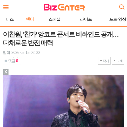
본
문
바
비즈
엔터
스페셜
라이프
포토·영상
로
가
기
이찬원, '찬가' 앙코르 콘서트 비하인드 공개…
다채로운 반전 매력
입력 2026-05-15 02:00
0
댓글
작게
크게
X