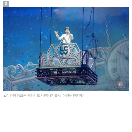
X
▲이찬원 앵콜콘 비하인드 사진(사진출처=이찬원 팬카페)