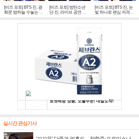
[비즈 포토] BTS 진, 광
[비즈 포토] 방탄소년
[비즈 포토] BTS 진, 눈
화문 밤하늘 수놓는 '비
단 진, 라이브 공연 중
빛 하나로 팬심 저격…
주얼 킹'의 열창
빛나는 독보적 아우라
독보적 카리스마
실시간 관심기사
'꼬꼬무' 단종과 엄흥도…장항준·프로미스나