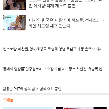
인 이채영·적재 게스트 출연
'어서와 한국은' 이탈리아 셰프들, 선재스님→
라연 차도영 셰프 만난다
'편스토랑' 이찬원, 황태해장국·무생채·양념 목살구이 등 윤주모 레시피 섭렵
'동네의 명장들' 압구정로데오 오징어 불고기·종로 치킨집, 유승목 입맛 저격
김용빈, '제7회 섬의 날' 기념식 축하 공연
스페셜