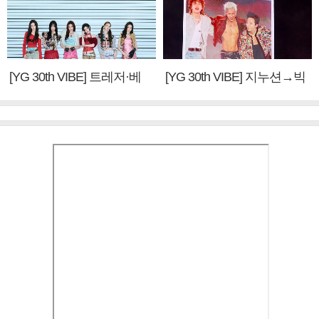
[YG 30th VIBE] 트레저·베
[YG 30th VIBE] 지누션→빅
이비몬스터, YG DNA 계승
뱅·투애니원·블랙핑크, YG
③
만의 문법②