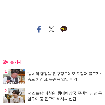
많이 본 기사
1
'동네의 명장들' 압구정로데오 오징어 불고기·
종로 치킨집, 유승목 입맛 저격
2
'편스토랑' 이찬원, 황태해장국·무생채·양념 목
살구이 등 윤주모 레시피 섭렵