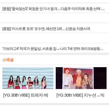
[종합] '합숙맞선2' 최정윤 인기녀 등극…다음주 마지막회 최종 선택 예고
[종합] '미스트롯 포유' 조수연, 예선전 1위…신윤승 지원사격
'가보자고4' 작곡가 윤일상, 서초동 집→나이 7세 연하 와이프&쌍둥이 남매 공개
스페셜
[YG 30th VIBE] 트레저·베
[YG 30th VIBE] 지누션→빅
이비몬스터, YG DNA 계승
뱅·투애니원·블랙핑크, YG
③
만의 문법②