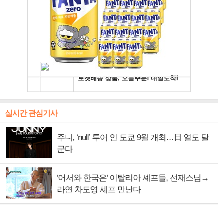
실시간 관심기사
주니, ‘null’ 투어 인 도쿄 9월 개최…日 열도 달
군다
'어서와 한국은' 이탈리아 셰프들, 선재스님→
라연 차도영 셰프 만난다