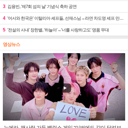
3
김용빈, '제7회 섬의 날' 기념식 축하 공연
4
'어서와 한국은' 이탈리아 셰프들, 선재스님→라연 차도영 셰프 만난다
5
'전설의 사내' 장한별, '하늘아'→'너를 사랑하고도' 명품 무대
영상뉴스
누에라, 팬사랑 가득 밸런스 게임 "이번에도 같이 달려보