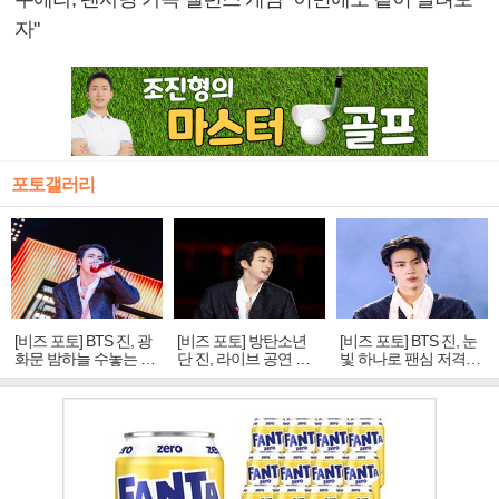
자"
포토갤러리
[비즈 포토] BTS 진, 광
[비즈 포토] 방탄소년
[비즈 포토] BTS 진, 눈
화문 밤하늘 수놓는 '비
단 진, 라이브 공연 중
빛 하나로 팬심 저격…
주얼 킹'의 열창
빛나는 독보적 아우라
독보적 카리스마