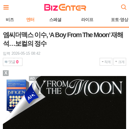
본
문
바
비즈
엔터
스페셜
라이프
포토·영상
로
가
기
엠씨더맥스 이수, ‘A Boy From The Moon’ 재해
석…보컬의 정수
입력 2026-05-15 08:42
0
댓글
작게
크게
X