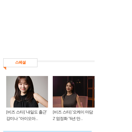
스페셜
[비즈 스타] '내일도 출근'
[비즈 스타] '오케이 마담
강미나 "아이오아...
2' 엄정화 "6년 만...