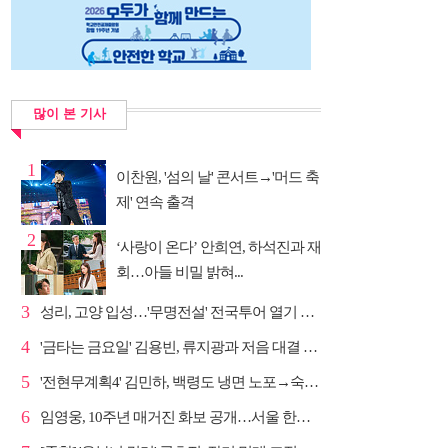
많이 본 기사
1
이찬원, '섬의 날' 콘서트→'머드 축
제' 연속 출격
2
‘사랑이 온다’ 안희연, 하석진과 재
회…아들 비밀 밝혀...
3
성리, 고양 입성…'무명전설' 전국투어 열기 지속
4
'금타는 금요일' 김용빈, 류지광과 저음 대결 승리
5
'전현무계획4' 김민하, 백령도 냉면 노포→숙성 광어초...
6
임영웅, 10주년 매거진 화보 공개…서울 한복판 대형 현...