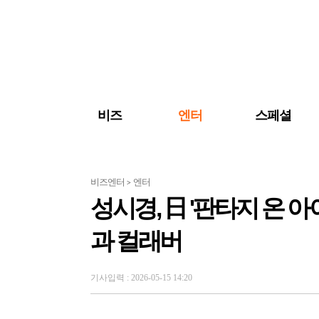
검색 바로가기
주메뉴 바로가기
주요 기사 바로가기
비즈
엔터
스페셜
비즈엔터
엔터
>
성시경, 日 '판타지 온 
과 컬래버
기사입력 : 2026-05-15 14:20