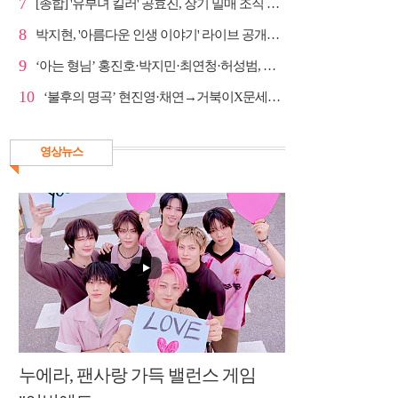
7
[종합] '유부녀 킬러' 공효진, 장기 밀매 조직 소탕…4...
8
박지현, '아름다운 인생 이야기' 라이브 공개…감성 보...
9
‘아는 형님’ 홍진호·박지민·최연청·허성범, 매운맛 토크
10
‘불후의 명곡’ 현진영·채연→거북이X문세윤, 레전드 배틀
영상뉴스
누에라, 팬사랑 가득 밸런스 게임