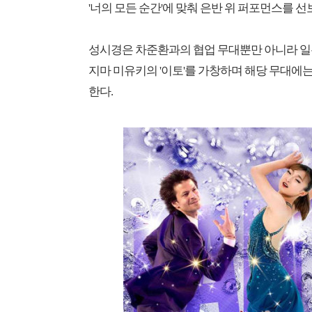
'너의 모든 순간'에 맞춰 은반 위 퍼포먼스를 선
성시경은 차준환과의 협업 무대뿐만 아니라 일
지마 미유키의 '이토'를 가창하며 해당 무대에
한다.